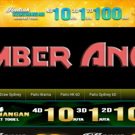
 Draw Sydney
Paito Warna
Paito HK 6D
Paito Sydney 6D