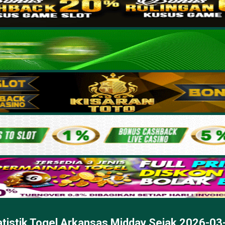
atistik Togel Arkansas Midday Sejak 2026-03