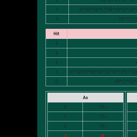
1
01*02*06*07*08*18*22*26*
0
10*11*1
Hit
4
3
2
1
01*02*07*08*10*12*14*19*21*2
0
04*11*22*
As
0
15
x
1
17
x
2
10
x
3
18
x