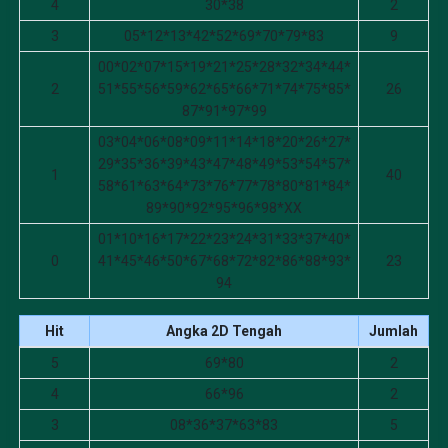
4
30*38
2
3
05*12*13*42*52*69*70*79*83
9
00*02*07*15*19*21*25*28*32*34*44*
2
51*55*56*59*62*65*66*71*74*75*85*
26
87*91*97*99
03*04*06*08*09*11*14*18*20*26*27*
29*35*36*39*43*47*48*49*53*54*57*
1
40
58*61*63*64*73*76*77*78*80*81*84*
89*90*92*95*96*98*XX
01*10*16*17*22*23*24*31*33*37*40*
0
41*45*46*50*67*68*72*82*86*88*93*
23
94
Hit
Angka 2D Tengah
Jumlah
5
69*80
2
4
66*96
2
3
08*36*37*63*83
5