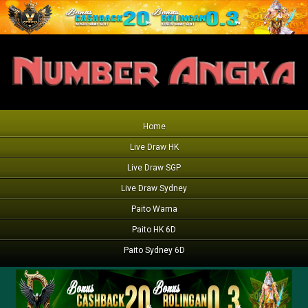
Home
Live Draw HK
Live Draw SGP
Live Draw Sydney
Paito Warna
Paito HK 6D
Paito Sydney 6D