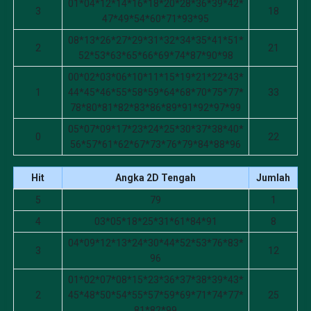
01*04*12*14*16*18*20*28*36*39*42*
3
18
47*49*54*60*71*93*95
08*13*26*27*29*31*32*34*35*41*51*
2
21
52*53*63*65*66*69*74*87*90*98
00*02*03*06*10*11*15*19*21*22*43*
1
44*45*46*55*58*59*64*68*70*75*77*
33
78*80*81*82*83*86*89*91*92*97*99
05*07*09*17*23*24*25*30*37*38*40*
0
22
56*57*61*62*67*73*76*79*84*88*96
Hit
Angka 2D Tengah
Jumlah
5
79
1
4
03*05*18*25*31*61*84*91
8
04*09*12*13*24*30*44*52*53*76*83*
3
12
96
01*02*07*08*15*23*36*37*38*39*43*
2
45*48*50*54*55*57*59*69*71*74*77*
25
81*82*99