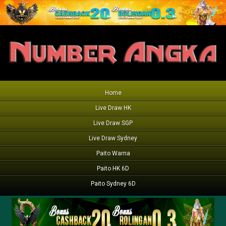
Home
Live Draw HK
Live Draw SGP
Live Draw Sydney
Paito Warna
Paito HK 6D
Paito Sydney 6D