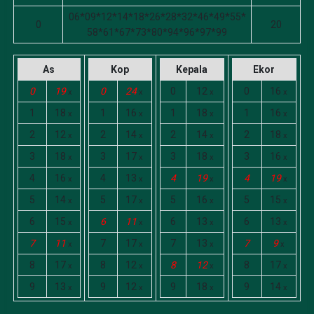
06*09*12*14*18*26*28*32*46*49*55*
0
20
58*61*67*73*80*94*96*97*99
As
Kop
Kepala
Ekor
0
19
0
24
0
12
0
16
x
x
x
x
1
18
1
16
1
18
1
16
x
x
x
x
2
12
2
14
2
14
2
18
x
x
x
x
3
18
3
17
3
18
3
16
x
x
x
x
4
16
4
13
4
19
4
19
x
x
x
x
5
14
5
17
5
16
5
15
x
x
x
x
6
15
6
11
6
13
6
13
x
x
x
x
7
11
7
17
7
13
7
9
x
x
x
x
8
17
8
12
8
12
8
17
x
x
x
x
9
13
9
12
9
18
9
14
x
x
x
x