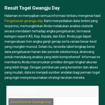
Result Togel Gwangju Day
Halaman ini menyajikan semua informasi terbaru mengenai hasil
Pengeluaran gwangju day
. Kami menyediakan data terkini yang
terperinci, memungkinkan Anda melakukan analisis statistik
secara mendalam terhadap angka pengeluaran, termasuk
kategori seperti AS, Kop, Kepala, dan Ekor. Anda juga dapat
mengevaluasi tren angka ganjil-genap serta variasi besar-kecil
yang mungkin muncul. Selain itu, tersedia tabel lengkap berisi
data pengeluaran harian dari periode sebelumnya, dirancang
untuk mendukung analisis yang lebih komprehensif. Informasi ini
membantu Anda merumuskan prediksi dengan tingkat akurasi
yang lebih tinggi. Dengan pembaruan yang konsisten dan akses
yang mudah, data ini menjadi sumber andalan bagi pemain togel
yang ingin menyempurnakan strategi taruhan mereka.
POST TERKAIT
Data Keluaran Gwangju Day