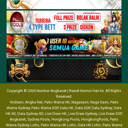
Copyright © 2026 Number Angkanet | Result Nomor Hari Ini. All Rights
Reserved.
Virdsam
,
Angka Net
,
Paito Warna HK
,
Nagasaon
,
Naga Saon
,
Paito
Warna Sydney
,
Paito Warna SGP
,
Data HK
,
Data SGP
,
Data Sydney
,
Data
HK 6D
,
Data Sydney 6D
,
Live Draw HK
,
Live Draw Sydney
,
Live Draw SGP
,
Angkanet
,
Sydney Pools
,
Hongkong Pools
,
HongkongPools
,
Paito
Warna Sydney Lotto
,
Paito Warna HK Lotto
,
Data HK Lotto
,
Paito Warna