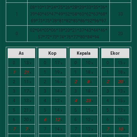
08*10*13*24*25*26*28*29*33*35*36*
1
39*40*45*47*49*52*58*60*62*63*68*
33
69*71*75*78*81*82*85*86*92*96*97
02*04*05*06*18*20*21*37*43*44*46*
0
20
57*72*73*74*76*77*80*84*94
As
Kop
Kepala
Ekor
0
13
0
17
0
10
0
15
x
x
x
x
1
21
1
19
1
18
1
18
x
x
x
x
2
11
2
16
2
8
2
20
x
x
x
x
3
17
3
14
3
18
3
13
x
x
x
x
4
13
4
12
4
23
4
15
x
x
x
x
5
21
5
14
5
15
5
12
x
x
x
x
6
20
6
12
6
12
6
13
x
x
x
x
7
7
7
14
7
12
7
10
x
x
x
x