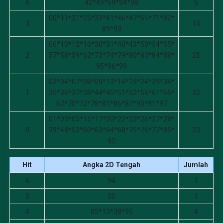
4
42*49*69*94*98
5
00*11*21*25*33*41*46*47*65*71*82*
3
13
89*93
06*10*12*16*30*31*40*43*50*54*55*
2
57*58*59*62*73*74*79*80*83*84*88*
25
95*96*99
02*04*07*08*09*13*14*19*24*29*34*
1
35*36*37*38*44*45*51*52*56*61*66*
32
67*70*72*78*81*86*87*90*91*97
01*03*05*15*17*20*22*23*26*27*28*
0
39*48*53*60*63*64*68*75*76*77*85*
23
92
Hit
Angka 2D Tengah
Jumlah
6
94
1
5
20
1
4
05*13*38*95
4