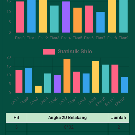
Hit
Angka 2D Belakang
Jumlah
6
18*32
2