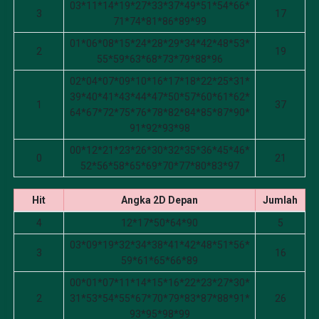
03*11*14*19*27*33*37*49*51*54*66*
3
17
71*74*81*86*89*99
01*06*08*15*24*28*29*34*42*48*53*
2
19
55*59*63*68*73*79*88*96
02*04*07*09*10*16*17*18*22*25*31*
39*40*41*43*44*47*50*57*60*61*62*
1
37
64*67*72*75*76*78*82*84*85*87*90*
91*92*93*98
00*12*21*23*26*30*32*35*36*45*46*
0
21
52*56*58*65*69*70*77*80*83*97
Hit
Angka 2D Depan
Jumlah
4
12*17*50*64*90
5
03*09*19*32*34*38*41*42*48*51*56*
3
16
59*61*65*66*89
00*01*07*11*14*15*16*22*23*27*30*
2
31*53*54*55*67*70*79*83*87*88*91*
26
93*95*98*99