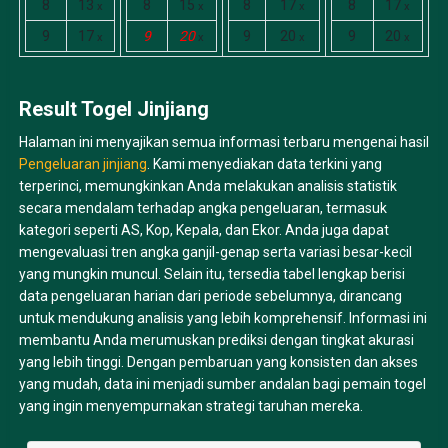
8
13
8
15
8
17
8
17
x
x
x
x
9
17
9
20
9
20
9
20
x
x
x
x
Result Togel Jinjiang
Halaman ini menyajikan semua informasi terbaru mengenai hasil
Pengeluaran jinjiang
. Kami menyediakan data terkini yang
terperinci, memungkinkan Anda melakukan analisis statistik
secara mendalam terhadap angka pengeluaran, termasuk
kategori seperti AS, Kop, Kepala, dan Ekor. Anda juga dapat
mengevaluasi tren angka ganjil-genap serta variasi besar-kecil
yang mungkin muncul. Selain itu, tersedia tabel lengkap berisi
data pengeluaran harian dari periode sebelumnya, dirancang
untuk mendukung analisis yang lebih komprehensif. Informasi ini
membantu Anda merumuskan prediksi dengan tingkat akurasi
yang lebih tinggi. Dengan pembaruan yang konsisten dan akses
yang mudah, data ini menjadi sumber andalan bagi pemain togel
yang ingin menyempurnakan strategi taruhan mereka.