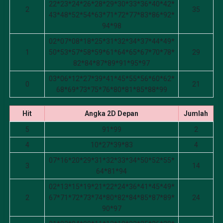
22*23*24*26*28*29*30*33*36*40*42*
2
35
43*48*52*54*63*71*72*77*83*86*92*
94*98
02*07*08*18*25*31*32*34*37*44*49*
1
50*53*57*58*59*61*64*65*67*70*78*
29
82*84*87*89*91*95*97
03*06*12*27*39*41*45*55*56*60*62*
0
21
68*69*73*75*76*80*81*85*88*99
Hit
Angka 2D Depan
Jumlah
5
91*99
2
4
10*27*39*83
4
07*16*20*29*31*32*33*34*50*52*55*
3
14
64*81*94
02*13*15*19*21*22*24*36*41*45*49*
2
67*71*72*73*74*80*82*84*85*87*89*
24
90*97