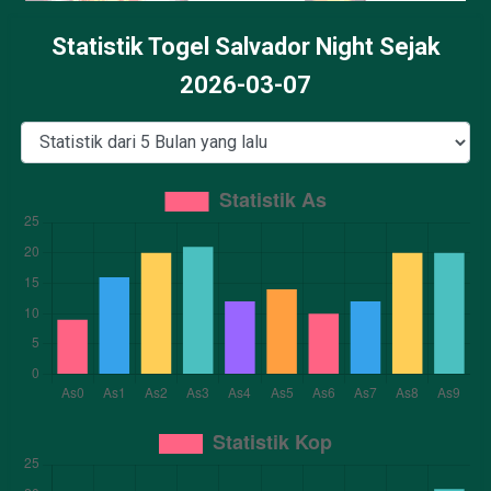
Statistik Togel Salvador Night Sejak
2026-03-07