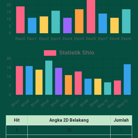
Hit
Angka 2D Belakang
Jumlah
5
28
1