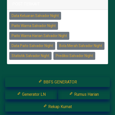
POST TERKAIT
Data Keluaran Salvador Night
Paito Warna Salvador Night
Paito Warna Harian Salvador Night
Data Paito Salvador Night
Bola Merah Salvador Night
Statistik Salvador Night
Prediksi Salvador Night
BBFS GENERATOR
Generator LN
Rumus Harian
Rekap Kumat