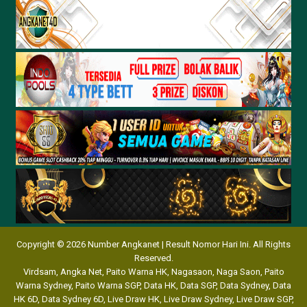
Copyright © 2026 Number Angkanet | Result Nomor Hari Ini. All Rights
Reserved.
Virdsam
,
Angka Net
,
Paito Warna HK
,
Nagasaon
,
Naga Saon
,
Paito
Warna Sydney
,
Paito Warna SGP
,
Data HK
,
Data SGP
,
Data Sydney
,
Data
HK 6D
,
Data Sydney 6D
,
Live Draw HK
,
Live Draw Sydney
,
Live Draw SGP
,