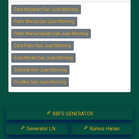
Data Keluaran San Juan Morning
Paito Warna San Juan Morning
Paito Warna Harian San Juan Morning
Data Paito San Juan Morning
Bola Merah San Juan Morning
Statistik San Juan Morning
Prediksi San Juan Morning
BBFS GENERATOR
Generator LN
Rumus Harian