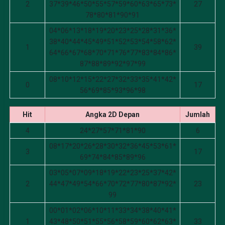
2
37*39*46*50*55*57*59*60*63*65*73*
27
78*80*81*90*91
04*06*13*18*19*20*23*25*28*31*36*
38*40*44*45*49*51*52*53*54*58*62*
1
39
64*66*67*68*70*71*76*77*83*84*86*
87*88*89*92*97*99
08*10*12*15*22*27*32*33*35*41*42*
0
17
56*69*85*93*96*98
Hit
Angka 2D Depan
Jumlah
4
24*27*57*71*81*90
6
08*17*20*26*28*30*32*36*45*53*61*
3
17
69*74*84*85*89*96
03*05*07*09*18*19*22*23*25*37*42*
2
44*47*49*54*66*70*72*77*80*87*92*
23
99
00*01*02*06*10*11*33*34*38*40*41*
1
43*48*50*51*55*56*58*59*60*62*63*
33