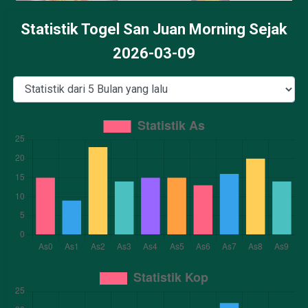
Statistik Togel San Juan Morning Sejak
2026-03-09