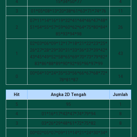
4
15*34*50*77
4
3
01*05*08*13*20*38*61*63*71*74*76
11
07*11*14*16*19*32*41*44*46*47*48*
2
51*54*55*57*59*60*62*64*75*80*84*
26
85*93*94*98
02*03*06*09*12*17*18*21*22*23*25*
26*27*28*29*30*31*33*36*37*39*42*
1
43
43*45*49*52*58*65*69*70*73*79*82*
83*86*88*89*90*92*95*96*97*99
00*04*10*24*35*53*56*66*67*68*72*
0
14
78*81*87
Hit
Angka 2D Tengah
Jumlah
5
95
1
4
01*16*17*43*47*74*79*94
8
3
03*26*29*48*61*72*75*82
8
00*02*05*07*09*11*14*21*24*30*34*