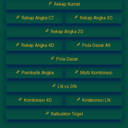
Rekap Kumat
Rekap Angka CT
Rekap Angka 3D
Rekap Angka 2D
Rekap Angka 4D
Pola Dasar All
Pola Dasar
Pembalik Angka
Multi Kombinasi
LN vs DN
Kombinasi 4D
Kolaborasi LN
Kalkulator Togel