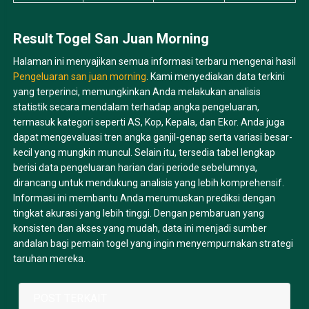
Result Togel San Juan Morning
Halaman ini menyajikan semua informasi terbaru mengenai hasil
Pengeluaran san juan morning
. Kami menyediakan data terkini
yang terperinci, memungkinkan Anda melakukan analisis
statistik secara mendalam terhadap angka pengeluaran,
termasuk kategori seperti AS, Kop, Kepala, dan Ekor. Anda juga
dapat mengevaluasi tren angka ganjil-genap serta variasi besar-
kecil yang mungkin muncul. Selain itu, tersedia tabel lengkap
berisi data pengeluaran harian dari periode sebelumnya,
dirancang untuk mendukung analisis yang lebih komprehensif.
Informasi ini membantu Anda merumuskan prediksi dengan
tingkat akurasi yang lebih tinggi. Dengan pembaruan yang
konsisten dan akses yang mudah, data ini menjadi sumber
andalan bagi pemain togel yang ingin menyempurnakan strategi
taruhan mereka.
POST TERKAIT