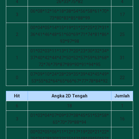
4
26*33*75*82
4
06*08*12*16*18*38*54*56*58*61*70*
3
17
73*80*83*85*88*99
00*04*05*14*15*19*21*22*25*27*31*
2
36*41*46*48*51*60*69*71*74*81*86*
25
93*97*98
01*02*03*11*13*17*20*23*30*32*34*
1
37*40*42*44*47*50*52*57*59*63*68*
31
72*76*79*87*89*90*91*94*95
07*09*10*24*28*29*35*39*43*45*49*
0
22
53*55*62*64*65*66*67*77*78*84*92
Hit
Angka 2D Tengah
Jumlah
6
18
1
01*03*04*07*09*37*38*45*51*53*58*
3
16
65*70*79*88*94
00*02*05*06*11*12*17*19*20*21*22*
25*26*28*30*33*35*43*48*49*50*52*