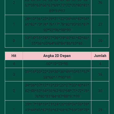
2
36
57*59*63*66*67*69*71*72*75*80*81*
89*91*97
08*10*16*23*29*31*32*34*44*47*54*
1
61*62*73*74*76*77*78*82*83*85*87*
27
90*92*96*98*99
13*14*15*24*27*36*39*40*41*42*46*
0
20
55*56*60*64*68*84*86*93*95
Hit
Angka 2D Depan
Jumlah
4
00*10*53*95
4
01*15*20*22*29*30*36*49*50*51*57*
3
16
58*66*77*90*91
04*06*07*12*13*23*25*27*33*40*41*
2
42*48*52*54*55*62*65*68*71*72*75*
30
76*80*81*84*87*88*97*99
03*17*18*19*21*24*26*28*34*35*39*
1
43*44*45*47*56*63*64*67*69*74*78*
29