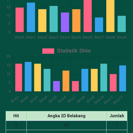
Hit
Angka 2D Belakang
Jumlah
5
96
1