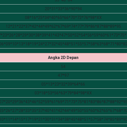
20*31*33*36*90*94
08*16*25*34*40*65*66*70*72*76*98*XX
12*21*22*37*42*44*49*62*67*69*74*77*79*86*87*88*89*95
7*23*26*28*29*30*38*39*41*43*47*50*52*54*56*59*60*61*73*75*
06*09*10*13*18*19*24*27*32*45*48*51*55*57*58*63*68*71*80*8
Angka 2D Depan
54
47*97
05*13*23*32*39*64*66
03*18*53*56*63*79*84*98*XX
07*20*29*36*43*46*52*59*61*69*71*73*75*81*83*86*87*88*92*9
25*26*27*28*33*35*37*40*41*42*44*49*50*55*60*62*65*67*68*7
10*11*14*15*17*19*21*30*31*34*38*45*48*51*57*58*74*85*89*9