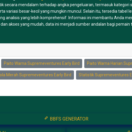
k secara mendalam terhadap angka pengeluaran, termasuk kategori sep
a variasi besar-kecil yang mungkin muncul. Selain itu, tersedia tabel l
g analisis yang lebih komprehensif. Informasi ini membantu Anda mer
n dan akses yang mudah, data ini menjadi sumber andalan bagi pemain
Paito Warna Supremeventures Early Bird
Paito Warna Harian Sup
ola Merah Supremeventures Early Bird
Statistik Supremeventures Ea
BBFS GENERATOR