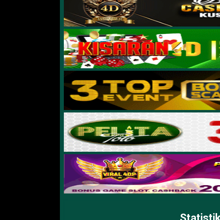
Statist