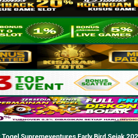
ik Togel Supremeventures Early Bird Sejak 20