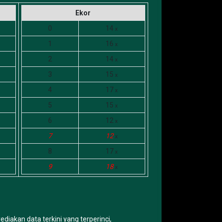
Ekor
0
14
x
1
16
x
2
14
x
3
15
x
4
17
x
5
15
x
6
12
x
7
12
x
8
17
x
9
18
x
diakan data terkini yang terperinci,