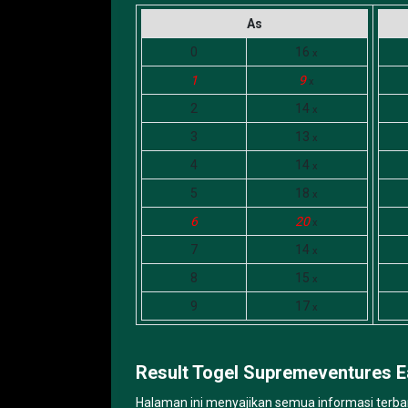
As
0
16
x
1
9
x
2
14
x
3
13
x
4
14
x
5
18
x
6
20
x
7
14
x
8
15
x
9
17
x
Result Togel Supremeventures Ea
Halaman ini menyajikan semua informasi terba