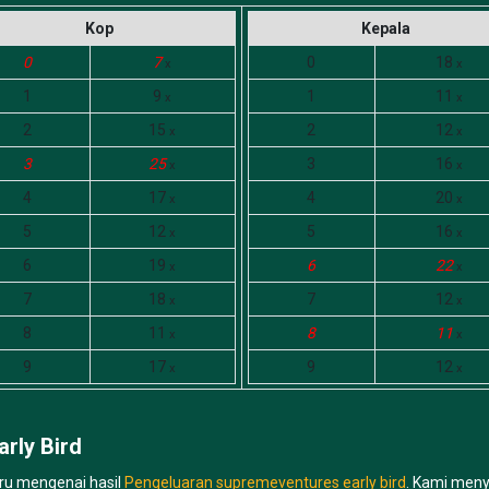
Kop
Kepala
0
7
0
18
x
x
1
9
1
11
x
x
2
15
2
12
x
x
3
25
3
16
x
x
4
17
4
20
x
x
5
12
5
16
x
x
6
19
6
22
x
x
7
18
7
12
x
x
8
11
8
11
x
x
9
17
9
12
x
x
rly Bird
ru mengenai hasil
Pengeluaran supremeventures early bird
. Kami menye