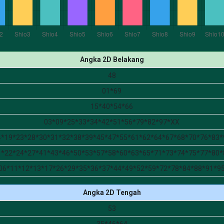
Angka 2D Belakang
48
01*69
15*40*54*66
03*09*25*33*34*42*51*56*79*82*97*XX
4*19*23*28*30*31*32*38*39*45*47*55*61*62*64*67*68*70*76*83*
1*22*24*27*41*43*46*50*53*57*58*60*63*65*71*73*74*75*77*80*
06*11*12*13*17*26*29*35*36*37*44*49*52*59*72*78*84*88*91*9
Angka 2D Tengah
53
35*46*64