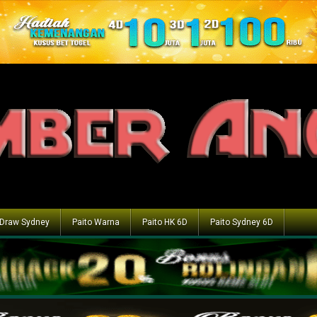
 Draw Sydney
Paito Warna
Paito HK 6D
Paito Sydney 6D