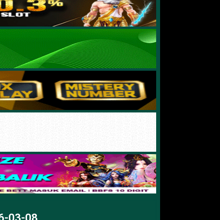
26-03-08