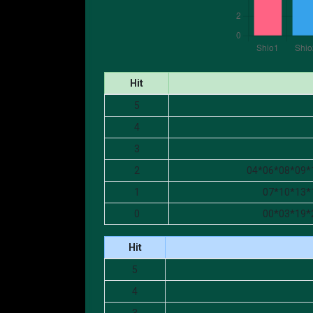
Hit
5
4
3
2
04*06*08*09*
1
07*10*13*
0
00*03*19*
Hit
5
4
3