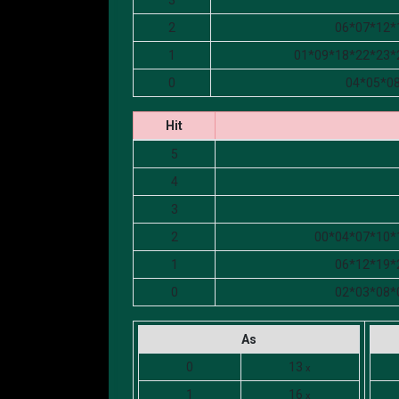
2
06*07*12*
1
01*09*18*22*23*
0
04*05*0
Hit
5
4
3
2
00*04*07*10*
1
06*12*19*
0
02*03*08*
As
0
13
x
1
16
x