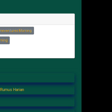
emeventures Morning
rning
Rumus Harian