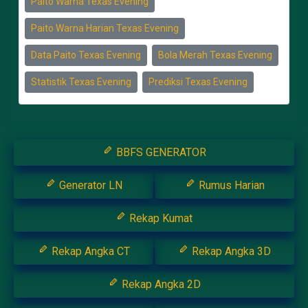
Paito Warna Texas Evening
Paito Warna Harian Texas Evening
Data Paito Texas Evening
Bola Merah Texas Evening
Statistik Texas Evening
Prediksi Texas Evening
BBFS GENERATOR
Generator LN
Rumus Harian
Rekap Kumat
Rekap Angka CT
Rekap Angka 3D
Rekap Angka 2D