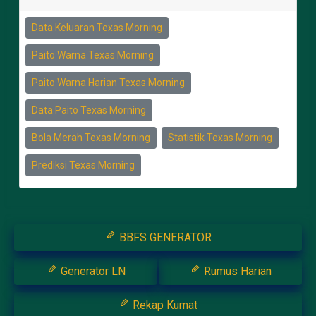
Data Keluaran Texas Morning
Paito Warna Texas Morning
Paito Warna Harian Texas Morning
Data Paito Texas Morning
Bola Merah Texas Morning
Statistik Texas Morning
Prediksi Texas Morning
BBFS GENERATOR
Generator LN
Rumus Harian
Rekap Kumat