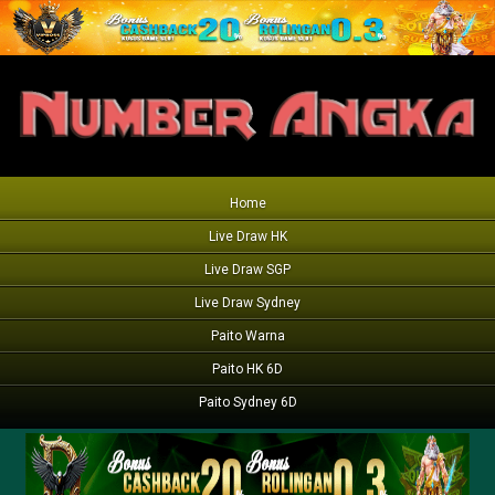
Home
Live Draw HK
Live Draw SGP
Live Draw Sydney
Paito Warna
Paito HK 6D
Paito Sydney 6D