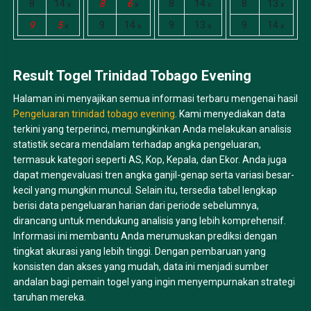
8
14
8
6
8
14
8
13
x
x
x
x
9
5
9
14
9
13
9
14
x
x
x
x
Result Togel Trinidad Tobago Evening
Halaman ini menyajikan semua informasi terbaru mengenai hasil
Pengeluaran trinidad tobago evening
. Kami menyediakan data
terkini yang terperinci, memungkinkan Anda melakukan analisis
statistik secara mendalam terhadap angka pengeluaran,
termasuk kategori seperti AS, Kop, Kepala, dan Ekor. Anda juga
dapat mengevaluasi tren angka ganjil-genap serta variasi besar-
kecil yang mungkin muncul. Selain itu, tersedia tabel lengkap
berisi data pengeluaran harian dari periode sebelumnya,
dirancang untuk mendukung analisis yang lebih komprehensif.
Informasi ini membantu Anda merumuskan prediksi dengan
tingkat akurasi yang lebih tinggi. Dengan pembaruan yang
konsisten dan akses yang mudah, data ini menjadi sumber
andalan bagi pemain togel yang ingin menyempurnakan strategi
taruhan mereka.