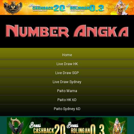
Home
Live Draw HK
Live Draw SGP
Live Draw Sydney
Paito Warna
Paito HK 6D
Paito Sydney 6D