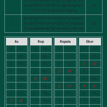
01*05*07*08*09*13*20*27*28*29*31*
1
36*40*47*49*52*55*57*58*59*64*65*
31
71*72*73*78*85*86*87*96*xx
00*02*06*12*15*16*18*22*23*26*30*
0
35*38*41*42*43*54*56*61*62*63*68*
33
75*83*88*89*90*92*93*94*97*98*99
As
Kop
Kepala
Ekor
0
9
0
16
0
11
0
13
x
x
x
x
1
15
1
14
1
11
1
12
x
x
x
x
2
15
2
9
2
12
2
20
x
x
x
x
3
13
3
8
3
14
3
11
x
x
x
x
4
14
4
20
4
14
4
13
x
x
x
x
5
12
5
15
5
11
5
8
x
x
x
x
6
13
6
10
6
12
6
12
x
x
x
x
7
16
7
14
7
14
7
10
x
x
x
x