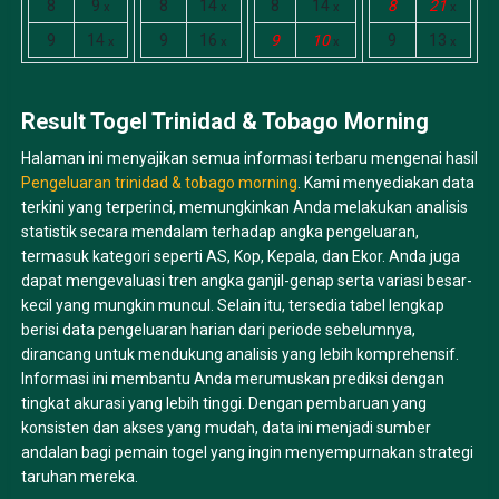
8
9
8
14
8
14
8
21
x
x
x
x
9
14
9
16
9
10
9
13
x
x
x
x
Result Togel Trinidad & Tobago Morning
Halaman ini menyajikan semua informasi terbaru mengenai hasil
Pengeluaran trinidad & tobago morning
. Kami menyediakan data
terkini yang terperinci, memungkinkan Anda melakukan analisis
statistik secara mendalam terhadap angka pengeluaran,
termasuk kategori seperti AS, Kop, Kepala, dan Ekor. Anda juga
dapat mengevaluasi tren angka ganjil-genap serta variasi besar-
kecil yang mungkin muncul. Selain itu, tersedia tabel lengkap
berisi data pengeluaran harian dari periode sebelumnya,
dirancang untuk mendukung analisis yang lebih komprehensif.
Informasi ini membantu Anda merumuskan prediksi dengan
tingkat akurasi yang lebih tinggi. Dengan pembaruan yang
konsisten dan akses yang mudah, data ini menjadi sumber
andalan bagi pemain togel yang ingin menyempurnakan strategi
taruhan mereka.