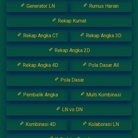
Generator LN
Rumus Harian
Rekap Kumat
Rekap Angka CT
Rekap Angka 3D
Rekap Angka 2D
Rekap Angka 4D
Pola Dasar All
Pola Dasar
Pembalik Angka
Multi Kombinasi
LN vs DN
Kombinasi 4D
Kolaborasi LN