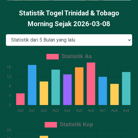
Statistik Togel Trinidad & Tobago
Morning Sejak 2026-03-08