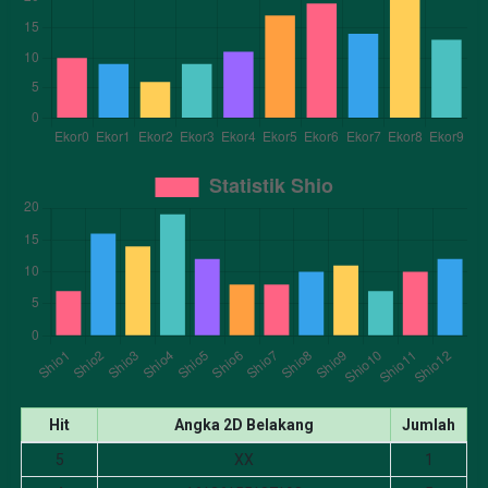
Hit
Angka 2D Belakang
Jumlah
5
XX
1