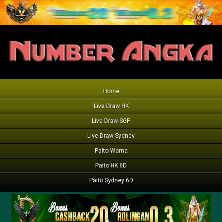
Home
Live Draw HK
Live Draw SGP
Live Draw Sydney
Paito Warna
Paito HK 6D
Paito Sydney 6D