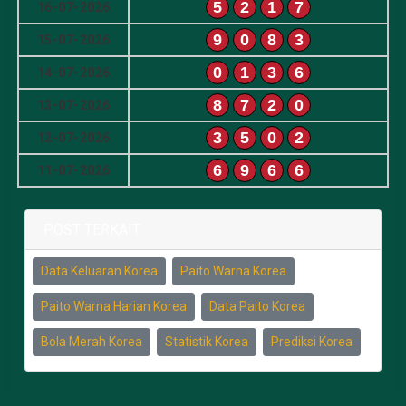
5
2
1
7
16-07-2026
9
0
8
3
15-07-2026
0
1
3
6
14-07-2026
8
7
2
0
13-07-2026
3
5
0
2
12-07-2026
6
9
6
6
11-07-2026
POST TERKAIT
Data Keluaran Korea
Paito Warna Korea
Paito Warna Harian Korea
Data Paito Korea
Bola Merah Korea
Statistik Korea
Prediksi Korea