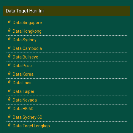
Data Togel Hari Ini
Data Singapore
Data Hongkong
Data Sydney
Data Cambodia
Data Bullseye
Data Pcso
Data Korea
Data Laos
Data Taipei
Data Nevada
Data HK 6D
Data Sydney 6D
Data Togel Lengkap