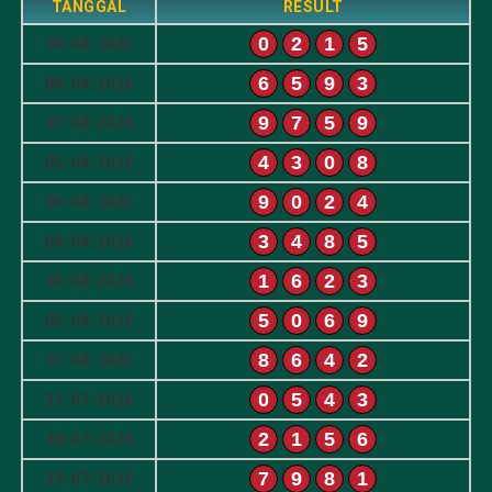
TANGGAL
RESULT
0
2
1
5
09-08-2026
6
5
9
3
08-08-2026
9
7
5
9
07-08-2026
4
3
0
8
06-08-2026
9
0
2
4
05-08-2026
3
4
8
5
04-08-2026
1
6
2
3
03-08-2026
5
0
6
9
02-08-2026
8
6
4
2
01-08-2026
0
5
4
3
31-07-2026
2
1
5
6
30-07-2026
7
9
8
1
29-07-2026