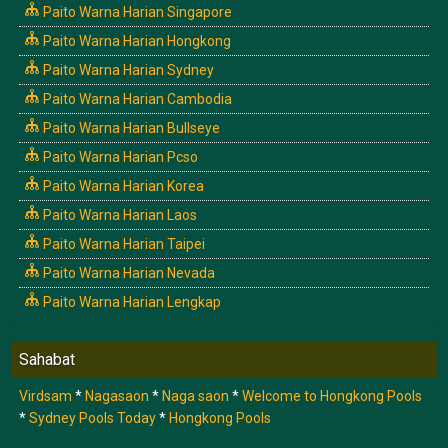
Paito Warna Harian Singapore
Paito Warna Harian Hongkong
Paito Warna Harian Sydney
Paito Warna Harian Cambodia
Paito Warna Harian Bullseye
Paito Warna Harian Pcso
Paito Warna Harian Korea
Paito Warna Harian Laos
Paito Warna Harian Taipei
Paito Warna Harian Nevada
Paito Warna Harian Lengkap
Sahabat
Virdsam
*
Nagasaon
*
Naga saon
*
Welcome to Hongkong Pools
*
Sydney Pools Today
*
Hongkong Pools