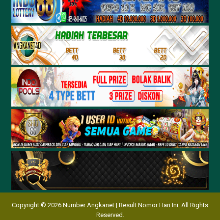
Copyright © 2026 Number Angkanet | Result Nomor Hari Ini. All Rights
Reserved.