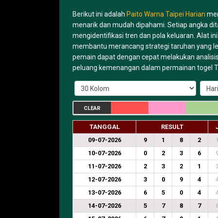
Berikut ini adalah
Paito Warna Taipei Harian
men
menarik dan mudah dipahami. Setiap angka d
mengidentifikasi tren dan pola keluaran. Alat
membantu merancang strategi taruhan yang lebih
pemain dapat dengan cepat melakukan analisi
peluang kemenangan dalam permainan togel Ta
CLEAR
TANGGAL
RESULT
09-07-2026
9
1
8
2
10-07-2026
0
2
3
6
11-07-2026
2
3
2
1
12-07-2026
3
0
9
4
13-07-2026
6
5
0
4
14-07-2026
5
7
8
7