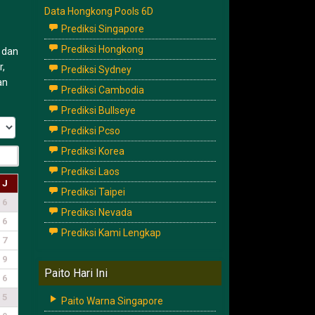
Data Hongkong Pools 6D
Prediksi Singapore
Prediksi Hongkong
 dan
r,
Prediksi Sydney
an
Prediksi Cambodia
Prediksi Bullseye
Prediksi Pcso
Prediksi Korea
Prediksi Laos
J
Prediksi Taipei
6
Prediksi Nevada
6
Prediksi Kami Lengkap
7
9
Paito Hari Ini
6
5
Paito Warna Singapore