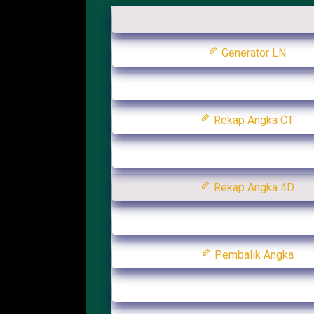
Generator LN
Rekap Angka CT
Rekap Angka 4D
Pembalik Angka