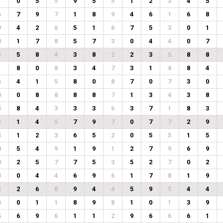
1
0
5
5
9
5
5
1
2
3
4
5
6
7
9
7
1
8
9
4
6
1
6
8
9
4
2
6
5
1
6
7
5
3
0
1
8
1
7
8
5
7
3
0
4
4
0
7
4
5
8
4
3
8
2
2
3
5
8
8
1
8
0
8
3
4
7
3
1
4
8
4
4
4
1
5
8
0
8
7
0
7
3
0
8
0
8
8
8
8
7
1
3
4
3
8
5
8
4
3
3
3
6
3
7
1
8
3
4
1
4
5
7
9
7
0
7
7
2
9
4
1
2
3
6
5
2
0
5
5
1
5
8
5
4
9
1
9
1
2
7
9
6
9
8
2
5
7
7
5
3
5
2
7
0
2
3
0
4
4
6
9
6
1
7
8
1
9
4
2
6
8
9
4
4
5
9
5
4
4
5
0
1
1
8
9
8
1
0
1
3
9
5
6
9
6
1
1
2
9
6
6
6
1