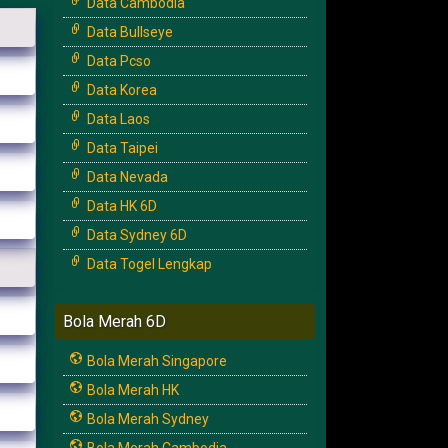
Data Cambodia
Data Bullseye
Data Pcso
Data Korea
Data Laos
Data Taipei
Data Nevada
Data HK 6D
Data Sydney 6D
Data Togel Lengkap
Bola Merah 6D
Bola Merah Singapore
Bola Merah HK
Bola Merah Sydney