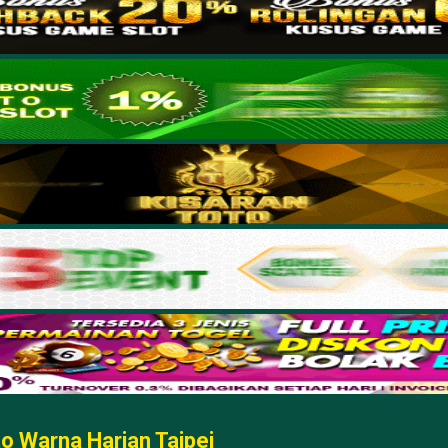
to Warna Harian Taipei