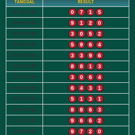
TANGGAL
RESULT
0
7
1
5
05-08-2026
9
1
2
0
03-08-2026
3
0
5
2
02-08-2026
5
9
6
4
01-08-2026
3
3
9
6
30-07-2026
8
8
1
3
29-07-2026
3
0
6
4
27-07-2026
6
4
3
1
26-07-2026
5
1
3
1
25-07-2026
8
8
6
3
23-07-2026
9
6
6
2
22-07-2026
9
7
2
0
20-07-2026