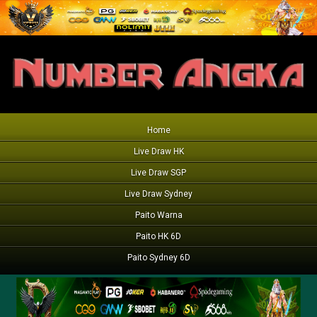
Home
Live Draw HK
Live Draw SGP
Live Draw Sydney
Paito Warna
Paito HK 6D
Paito Sydney 6D