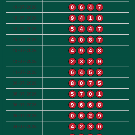
0
6
4
7
19-07-2026
9
4
1
8
18-07-2026
5
4
4
7
16-07-2026
4
0
8
7
15-07-2026
4
9
4
8
13-07-2026
2
3
2
9
12-07-2026
6
4
5
2
11-07-2026
8
0
7
5
09-07-2026
5
7
0
1
08-07-2026
9
6
6
8
06-07-2026
0
6
2
9
05-07-2026
4
2
3
0
04-07-2026