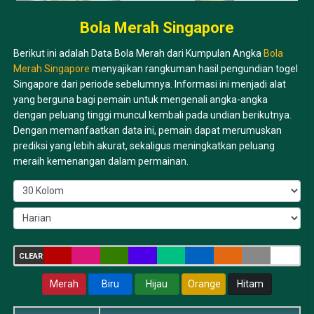
Bola Merah Singapore
Berikut ini adalah Data Bola Merah dari Kumpulan Angka
Bola
Merah Singapore
menyajikan rangkuman hasil pengundian togel
Singapore dari periode sebelumnya. Informasi ini menjadi alat
yang berguna bagi pemain untuk mengenali angka-angka
dengan peluang tinggi muncul kembali pada undian berikutnya.
Dengan memanfaatkan data ini, pemain dapat merumuskan
prediksi yang lebih akurat, sekaligus meningkatkan peluang
meraih kemenangan dalam permainan.
CLEAR
Merah
Biru
Hijau
Orange
Hitam