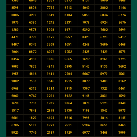
9380
6646
9307
0373
8131
4096
4469
8598
8806
7794
6713
4040
3802
4146
0086
3299
5619
8104
5853
6034
6774
1870
6380
1242
2131
7078
6924
2676
1280
9578
3008
1971
6392
7602
4699
4471
3770
0872
6557
0325
6723
5417
8487
8343
5508
1651
4248
3686
6468
7064
8872
6007
9252
2425
7429
8573
0354
4930
3936
5665
1697
8261
9725
9085
7833
4841
0895
5143
8130
3602
1955
4816
9411
2704
6667
5970
4561
9882
7553
3616
1515
3077
9483
0162
6968
6313
9314
7915
7397
7325
0461
6060
9767
0241
8922
9148
3831
1590
1698
7738
1782
9064
7070
5223
0340
1517
7848
2978
3730
7198
1543
5075
6601
1820
4104
8616
7998
4814
8145
6706
5199
8721
7511
5284
0651
3465
5820
7746
2187
1729
6077
3468
3009