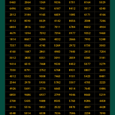
0463
2064
1369
9536
0701
8164
5029
6496
6226
7961
6187
8412
3017
6340
2012
3184
9165
6659
1085
6171
4166
4112
8590
0029
4142
8056
2588
7246
6804
2816
1061
7011
6784
8602
4904
4679
1094
7592
7394
0977
9352
9460
1814
8607
6266
4032
2666
7993
5248
7337
5562
4745
5269
2972
0730
3003
4160
1687
2861
4983
7440
2413
7204
3012
2835
0351
3091
2059
0385
3181
9414
6515
7468
9530
8452
5077
3279
7330
8791
2752
6768
8931
0807
2633
4012
5502
9008
7463
9101
5423
8481
2344
2970
5930
5782
3307
4705
2223
4926
5691
2774
6665
8014
7645
0486
6850
9686
6937
2799
9046
8660
5219
2708
5435
9488
8505
5760
8286
4458
6916
5516
9853
2522
0870
4307
4428
6548
5014
6538
7536
7586
2238
7090