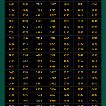
0493
9048
2479
3942
5624
1285
6550
4742
5520
1436
8710
9385
1355
5621
6200
6238
0991
8747
8247
3616
3170
6877
3904
0521
7328
8218
6361
4241
0521
0016
3096
0780
6010
1035
0404
0701
5375
9198
0493
7133
2055
9034
6565
1847
2434
3310
2456
8617
9031
3312
8419
7759
6079
4539
6107
0309
5967
9670
5806
6678
2362
3768
1443
1035
7504
4962
3590
7320
8682
5090
5134
6554
4490
8673
1589
4160
4218
4941
2201
1178
8980
9257
6398
2626
6403
9507
3785
7807
9975
9721
2609
0502
6584
1600
3712
5324
1324
7690
2484
1580
8591
7662
7756
4573
8037
7340
0235
0724
5836
4472
7837
6457
2180
9995
7633
2373
2602
4737
3689
8566
1400
2736
8636
7073
4520
9432