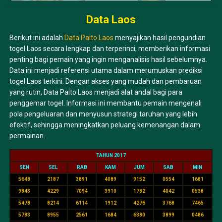
Data Laos
Berikut ini adalah
Data Paito Laos
menyajikan hasil pengundian
togel Laos secara lengkap dan terperinci, memberikan informasi
penting bagi pemain yang ingin menganalisis hasil sebelumnya.
Data ini menjadi referensi utama dalam merumuskan prediksi
togel Laos terkini. Dengan akses yang mudah dan pembaruan
yang rutin, Data Paito Laos menjadi alat andal bagi para
penggemar togel. Informasi ini membantu pemain mengenali
pola pengeluaran dan menyusun strategi taruhan yang lebih
efektif, sehingga meningkatkan peluang kemenangan dalam
permainan.
TAHUN 2017
SEN
SEL
RAB
KAM
JUM
SAB
MIN
5648
2187
3891
4089
9152
0554
1681
9843
4229
7094
3910
1782
4042
0538
5478
8214
6114
1912
4276
3768
7465
5783
8955
2561
1684
6380
3899
0486