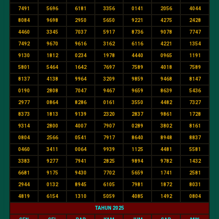
7491
5696
6181
3356
0141
2056
4044
8084
9698
2950
5650
9221
4275
2428
4460
3345
7037
5917
8736
9078
7747
7492
9670
9616
3162
6116
4221
1354
9130
1812
0234
1978
4440
0965
1191
5801
5464
1642
7697
7589
4018
7589
8137
4138
9964
3209
9859
9468
8147
0190
2808
7047
9467
9659
8639
5436
2977
0864
8286
0161
3550
4482
7327
8373
1813
9139
2320
2837
9861
1728
9314
2800
4007
7907
0289
3802
8161
0804
2566
0541
7917
8640
8948
8837
0460
3411
0064
9939
1125
4481
5581
3383
9277
7941
2825
9894
9782
1432
6681
9175
9430
7702
5659
1741
2581
2944
0132
8945
6105
7981
1872
8031
4819
6154
1310
5059
4085
1492
0804
TAHUN 2025