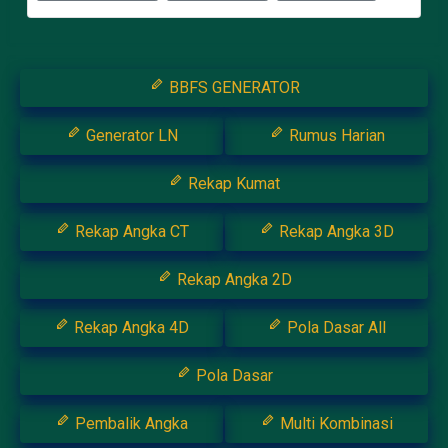
BBFS GENERATOR
Generator LN
Rumus Harian
Rekap Kumat
Rekap Angka CT
Rekap Angka 3D
Rekap Angka 2D
Rekap Angka 4D
Pola Dasar All
Pola Dasar
Pembalik Angka
Multi Kombinasi