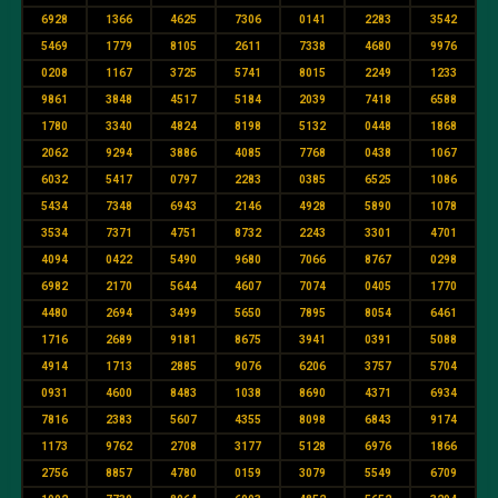
6928
1366
4625
7306
0141
2283
3542
5469
1779
8105
2611
7338
4680
9976
0208
1167
3725
5741
8015
2249
1233
9861
3848
4517
5184
2039
7418
6588
1780
3340
4824
8198
5132
0448
1868
2062
9294
3886
4085
7768
0438
1067
6032
5417
0797
2283
0385
6525
1086
5434
7348
6943
2146
4928
5890
1078
3534
7371
4751
8732
2243
3301
4701
4094
0422
5490
9680
7066
8767
0298
6982
2170
5644
4607
7074
0405
1770
4480
2694
3499
5650
7895
8054
6461
1716
2689
9181
8675
3941
0391
5088
4914
1713
2885
9076
6206
3757
5704
0931
4600
8483
1038
8690
4371
6934
7816
2383
5607
4355
8098
6843
9174
1173
9762
2708
3177
5128
6976
1866
2756
8857
4780
0159
3079
5549
6709