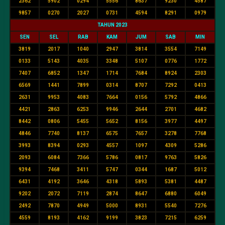
2362
5902
0294
5556
8637
9230
4587
9857
0270
2027
0731
4594
8291
0979
TAHUN 2023
SEN
SEL
RAB
KAM
JUM
SAB
MIN
3819
2017
1040
2947
3814
3554
7149
0133
5143
4035
3348
5107
0776
1772
7407
6852
1347
1714
7684
8924
2303
6569
1441
7899
0314
8707
7292
0413
2631
9953
4083
7664
0156
5792
4866
4421
2863
6253
9946
2644
2701
4682
8442
0806
5455
5652
8156
3977
4497
4846
7740
8137
6575
7657
3278
7768
3993
8394
0293
4557
1097
4309
5286
2093
6084
7366
5786
0817
9763
5826
9394
7468
3411
5747
0344
1687
5012
6431
4192
3646
4318
5893
5381
4487
9202
2072
7119
2874
8647
6880
6049
2492
7870
4949
5000
8931
5540
7276
4559
8193
4162
9199
3823
7215
6259