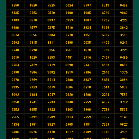
9250
1520
7525
6024
5797
8513
0489
8835
0763
2520
9900
1085
6740
9060
4483
5570
3337
6323
1007
1932
4229
6988
4577
7375
8710
3934
5196
3842
0574
6656
0004
9770
1951
6937
3583
0692
7815
8811
0888
2035
4402
0241
9740
0790
6056
4561
1570
5989
3228
6010
1629
5253
4481
2716
7467
0486
9764
7329
0119
5690
2131
4368
0631
0998
4586
3082
1519
7186
2640
1376
0478
0669
5714
7888
3837
8659
3084
8335
2923
0079
9606
0210
3614
5038
8092
9184
1247
7820
1708
2241
7559
0050
1241
7733
9040
2759
4957
3702
7352
5655
6922
9803
9908
7759
5509
2565
5392
3209
0913
7759
0952
2143
4134
1981
3527
6905
9951
7369
9827
0386
5576
3170
1617
3709
1946
3973