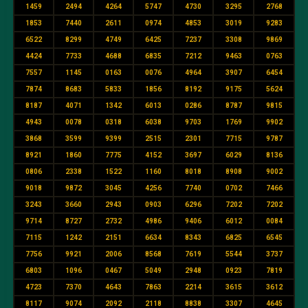
1459
2494
4264
5747
4730
3295
2768
1853
7440
2611
0974
4853
3019
9283
6522
8299
4749
6425
7237
3308
9869
4424
7733
4688
6835
7212
9463
0763
7557
1145
0163
0076
4964
3907
6454
7874
8683
5833
1856
8192
9175
5624
8187
4071
1342
6013
0286
8787
9815
4943
0078
0318
6038
9703
1769
9902
3868
3599
9399
2515
2301
7715
9787
8921
1860
7775
4152
3697
6029
8136
0806
2338
1522
1160
8018
8908
9002
9018
9872
3045
4256
7740
0702
7466
3243
3660
2943
0903
6296
7202
7202
9714
8727
2732
4986
9406
6012
0084
7115
1242
2151
6634
8343
6825
6545
7756
9921
2006
8568
7619
5544
3737
6803
1096
0467
5049
2948
0923
7819
4723
7370
4643
7863
2214
3615
3612
8117
9074
2092
2118
8838
3307
4645