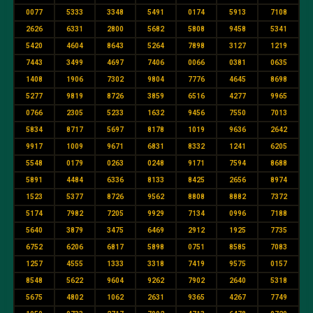
0077
5333
3348
5491
0174
5913
7108
2626
6331
2800
5682
5808
9458
5341
5420
4604
8643
5264
7898
3127
1219
7443
3499
4697
7406
0066
0381
0635
1408
1906
7302
9804
7776
4645
8698
5277
9819
8726
3859
6516
4277
9965
0766
2305
5233
1632
9456
7550
7013
5834
8717
5697
8178
1019
9636
2642
9917
1009
9671
6831
8332
1241
6205
5548
0179
0263
0248
9171
7594
8688
5891
4484
6336
8133
8425
2656
8974
1523
5377
8726
9562
8808
8882
7372
5174
7982
7205
9929
7134
0996
7188
5640
3879
3475
6469
2912
1925
7735
6752
6206
6817
5898
0751
8585
7083
1257
4555
1333
3318
7419
9575
0157
8548
5622
9604
9262
7902
2640
5318
5675
4802
1062
2631
9365
4267
7749