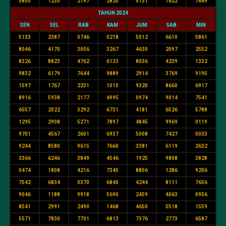
0850
1235
2197
2820
5131
1622
7649
TAHUN 2024
SEN
SEL
RAB
KAM
JUM
SAB
MIN
5133
2387
0746
0218
5012
6610
5861
8046
4170
3056
3267
4630
2097
2552
8326
8823
4762
6133
8036
4239
1332
9832
6179
7644
9889
2914
3769
9195
1597
1767
2231
1010
9320
8660
6917
8916
5938
2177
4995
0974
9014
7541
6557
2022
3292
6731
4181
6526
5788
1295
2908
5271
7897
4845
9969
0119
9701
4567
2601
6937
5008
7427
0033
9244
8580
9615
7660
3381
6119
2632
3366
6246
3849
4546
1925
9808
3828
0474
1808
4216
7345
8806
1286
9206
7542
6834
0370
6840
4244
8111
7656
9046
1188
9918
5690
2459
4063
0956
8541
2991
2490
1468
4650
5518
1559
5571
7830
7701
6813
7376
2773
6587