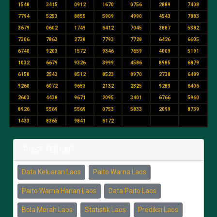
1548
3415
0912
1670
0756
2889
7408
7794
5253
8855
5909
4990
4543
7883
3679
0602
1749
6412
7045
3887
5382
7306
7863
2738
7793
7728
6426
6605
6740
9203
1572
9346
7659
4009
5191
1032
6679
9326
3999
4586
8985
6879
6158
2543
8512
8523
8970
2738
6489
9260
6072
9653
2132
2325
9283
6406
2603
4438
9671
2095
3401
6766
5960
8926
5569
5569
0753
5833
2099
8739
1433
8365
9841
6172
POST TERKAIT
Data Keluaran Laos
Paito Warna Laos
Paito Warna Harian Laos
Data Paito Laos
Bola Merah Laos
Statistik Laos
Prediksi Laos