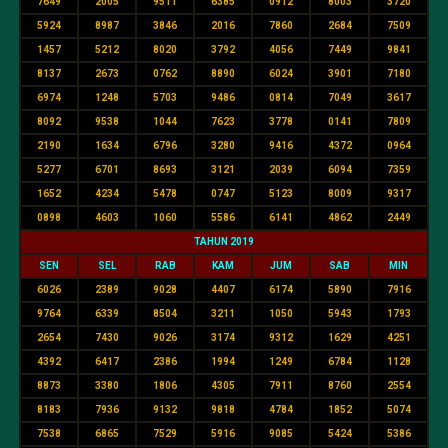
7649
2005
9511
6385
0912
8003
3720
5924
8987
3846
2016
7860
2684
7509
1457
5212
8020
3792
4056
7449
9841
8137
2673
0762
8890
6024
3901
7180
6974
1248
5703
9486
0814
7049
3617
8092
9538
1044
7623
3778
0141
7809
2190
1634
6796
3280
9416
4372
0964
5277
6701
8693
3121
2039
6094
7359
1652
4234
5478
0747
5123
8009
9317
0898
4603
1060
5586
6141
4862
2449
TAHUN 2019
SEN
SEL
RAB
KAM
JUM
SAB
MIN
6026
2389
9028
4407
6174
5890
7916
9764
6339
8504
3211
1050
5943
1793
2654
7430
9026
3174
9312
1629
4251
4392
6417
2386
1994
1249
6784
1128
8873
3380
1806
4305
7911
8760
2554
8183
7936
9132
9818
4784
1852
5074
7538
6865
7529
5916
9085
5424
5386