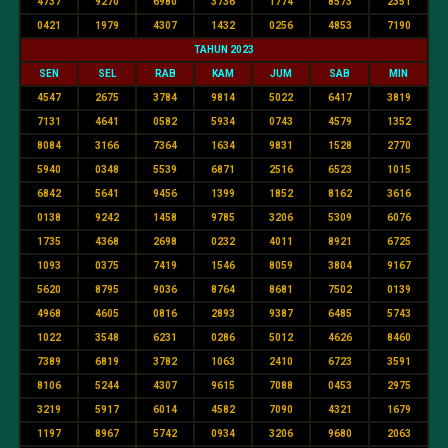
4737
9270
6980
3736
1774
8573
2351
0421
1979
4307
1432
0256
4853
7190
TAHUN 2023
SEN
SEL
RAB
KAM
JUM
SAB
MIN
4547
2675
3784
9814
5022
6417
3819
7131
4641
0582
5934
0743
4579
1352
8084
3166
7364
1634
9831
1528
2770
5940
0348
5539
6871
2516
6523
1015
6842
5641
9456
1399
1852
8162
3616
0138
9242
1458
9785
3206
5309
6076
1735
4368
2698
0232
4011
8921
6725
1093
0375
7419
1546
8059
3804
9167
5620
8795
9036
8764
8681
7502
0139
4968
4605
0816
2893
9387
6485
5743
1022
3548
6231
0286
5012
4626
8460
7389
6819
3782
1063
2410
6723
3591
8106
5244
4307
9615
7088
0453
2975
3219
5917
6014
4582
7090
4321
1679
1197
8967
5742
0934
3206
9680
2063