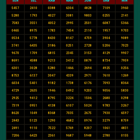
SEN
SEL
RAB
KAM
JUM
SAB
MIN
5457
2410
0388
6304
4828
7109
3960
5280
1793
4027
3081
9803
0255
2141
7583
3551
4052
2995
2501
6087
5366
0465
8975
1783
7454
2110
1957
9703
0534
5778
8430
8147
4759
3904
9089
3741
6435
3186
0251
2728
5206
7023
9670
1709
6815
2345
3153
4129
9907
8691
4588
9213
3412
0879
8734
7959
6301
3028
5280
1466
2694
4925
0256
8753
6137
3047
4339
2971
7610
1269
6034
5401
9182
1738
6176
7093
8364
4729
2635
1946
0492
9203
9056
5830
2925
9412
8795
3224
1506
2680
0298
7319
0951
4138
6107
5024
9783
3267
8620
1049
8368
7035
2675
7930
6597
2443
5123
1290
4682
0974
3279
8759
2491
9110
7522
5769
8207
1061
4831
7206
6423
2361
9687
5948
2780
0155