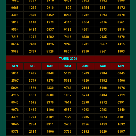
7882
0737
2916
4439
7862
1342
5480
0668
1294
2910
1807
6454
9341
5172
4303
7690
8452
0213
5782
1693
3078
2819
0140
1279
4316
9064
7076
8261
9504
6484
0837
9185
4601
8373
5519
7213
1097
1282
7416
6538
2935
6870
0654
7480
1826
9245
9781
6567
4415
3998
2439
5129
8904
9310
7261
1803
TAHUN 2020
SEN
SEL
RAB
KAM
JUM
SAB
MIN
2851
1482
0848
5128
0709
2984
6045
2567
5779
9270
5091
4520
1382
7406
5024
1869
4330
9764
2194
3908
8076
4216
0361
3680
1037
6273
3404
7129
0940
1692
8370
7619
2298
9872
6391
9076
3462
1106
6937
4093
2483
7840
4378
1794
3189
7320
9985
6074
3101
9846
2854
8311
2430
2026
4423
1632
8379
2114
7806
3756
0882
3620
5187