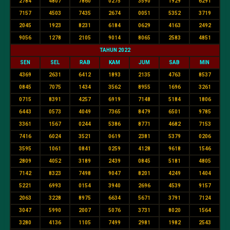
2784
4807
7860
0275
3590
1929
6291
7157
4503
7435
2674
0051
5352
3719
2045
1923
8231
6184
0629
4163
2492
9056
1278
2105
9014
8065
2583
4851
TAHUN 2022
SEN
SEL
RAB
KAM
JUM
SAB
MIN
4369
2631
6412
1893
2135
4763
8537
0845
7075
1434
3562
8955
1696
3261
0715
8391
4257
6919
7148
5184
1806
6443
0573
4049
7365
8479
6501
9785
3361
1567
0244
5386
8771
4682
7153
7416
6024
3521
0619
2381
5379
0206
3595
1061
0841
0259
4128
9618
1546
2809
4052
3189
2439
0845
5181
4805
7142
8323
7498
9047
8201
4249
1404
5221
6993
0154
3940
2696
4539
9157
2063
3228
8975
6634
5671
3791
7124
3047
5990
2007
5076
3731
8020
1564
3280
4136
1105
7499
2981
1982
2543