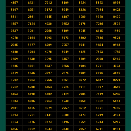
4857
6431
7012
3109
8424
5843
8996
5107
6051
9172
5049
8326
7164
0423
3511
2861
1945
6187
1280
9948
8402
1557
7124
4030
9652
0178
7286
2504
0537
9201
2768
3109
3245
6115
1980
4278
0164
8093
5973
3802
7386
9521
2085
5477
6709
7257
5041
9654
0968
4180
5704
4278
8049
4125
7873
1735
0659
3430
0295
9357
8409
2008
5967
1685
5561
8537
9656
8904
5771
4303
0319
8636
7597
2675
4989
0196
3880
1202
8063
0756
1651
5572
6687
0221
0762
4208
6454
0725
3911
1597
4680
4153
4490
8302
0129
2985
7819
5265
1683
4006
0963
8230
6950
1562
5884
2381
4825
3579
2757
6512
5971
9335
0393
9721
9141
5688
6473
5219
3904
0624
5376
9873
3496
3259
5743
5217
4856
9022
8543
7340
2057
6711
0931