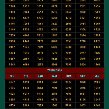
2567
3396
5471
7906
1069
0989
4356
1948
5217
1891
6274
8327
9931
5795
1440
7903
3794
0716
2669
4090
7589
8102
6377
5432
6063
4712
9421
9693
0345
7296
4787
3520
2809
7984
5069
3168
8736
9650
0293
6045
4308
9526
7230
4162
5816
1180
4621
3984
1794
2098
0449
2178
8409
7855
1218
0476
2487
9636
7324
5830
6702
3860
0138
9354
1642
2478
1279
7304
9947
7326
9667
2587
7234
8323
5171
0645
3008
5243
6080
2656
4568
7385
5424
1563
TAHUN 2018
SEN
SEL
RAB
KAM
JUM
SAB
MIN
4177
5393
8351
1769
9927
1828
2687
7256
5473
2961
7421
6992
9845
1749
4523
9217
8446
2183
7609
3561
8391
0255
4916
6485
0573
9135
8178
3047
6770
5308
7359
1763
5938
6403
8040