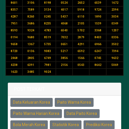
8601
3106
8198
0524
2652
6539
1672
8357
7589
3134
4017
5918
9724
2394
4287
8260
0245
5437
6110
1890
3034
7951
3686
8235
4068
2105
1539
0349
8593
9324
4783
6540
5702
3368
1207
0194
9680
8519
7032
2879
8403
0336
9658
1367
5735
0651
4291
6966
3502
8720
0136
9083
5217
6592
6247
7394
2468
2805
6749
3856
1566
0745
9632
4238
6391
7981
2156
0543
8642
5069
1623
3485
9024
POST TERKAIT
Data Keluaran Korea
Paito Warna Korea
Paito Warna Harian Korea
Data Paito Korea
Bola Merah Korea
Statistik Korea
Prediksi Korea