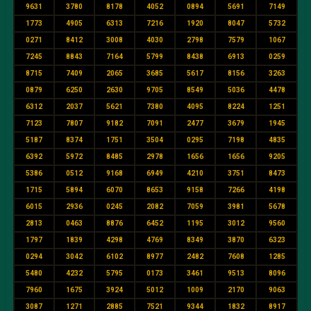
9631
3780
8178
4052
0894
5691
7149
1773
4905
6313
7216
1920
8047
5732
0271
8412
3008
4030
2798
7579
1067
7245
8843
7164
5799
8438
6913
0259
8715
7409
2065
3685
5617
8156
3263
0879
6250
2630
9705
8549
5036
4478
6312
2037
5621
7380
4095
8224
1251
7123
7807
9182
7091
2477
3679
1945
5187
8374
1751
3504
0295
7198
4835
6392
5972
8485
2978
1656
1656
9205
5386
0512
9168
6949
4210
3751
8473
1715
5894
6070
8653
9158
7266
4198
6015
2936
0245
2082
7059
3981
5678
2813
0463
8876
6452
1195
3012
9560
1797
1839
4298
4769
8349
3870
6323
0294
3042
6102
8977
2482
7608
1285
5480
4232
5795
0173
3461
9513
8096
7960
1675
3924
5012
1009
2170
9063
3087
1271
2885
7521
9344
1832
8917