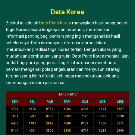
Data Korea
Berikut ini adalah
Data Paito Korea
menyajikan hasil pengundian
togel Korea secara lengkap dan terperinci, memberikan
informasi penting bagi pemain yang ingin menganalisis hasil
sebelumnya. Data ini menjadi referensi utama dalam
merumuskan prediksi togel Korea terkini. Dengan akses yang
mudah dan pembaruan yang rutin, Data Paito Korea menjadi alat
andal bagi para penggemar togel. Informasi ini membantu
pemain mengenali pola pengeluaran dan menyusun strategi
taruhan yang lebih efektif, sehingga meningkatkan peluang
kemenangan dalam permainan.
TAHUN 2017
SEN
SEL
RAB
KAM
JUM
SAB
MIN
2771
4873
0757
8203
3945
0474
3867
1091
5287
8509
9002
7926
5732
8598
6450
1487
2867
4208
0178
1365
3071
5144
4001
3506
1330
6717
9284
2989