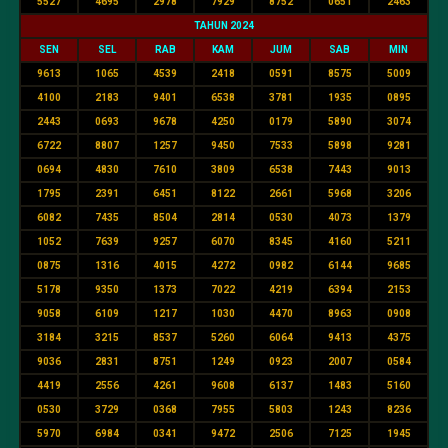
5527
4695
2978
7929
8752
0651
2463
TAHUN 2024
SEN
SEL
RAB
KAM
JUM
SAB
MIN
9613
1065
4539
2418
0591
8575
5009
4100
2183
9401
6538
3781
1935
0895
2443
0693
9678
4250
0179
5890
3074
6722
8807
1257
9450
7533
5898
9281
0694
4830
7610
3809
6538
7443
9013
1795
2391
6451
8122
2661
5968
3206
6082
7435
8504
2814
0530
4073
1379
1052
7639
9257
6070
8345
4160
5211
0875
1316
4015
4272
0982
6144
9685
5178
9350
1373
7022
4219
6394
2153
9058
6109
1217
1030
4470
8963
0908
3184
3215
8537
5260
6064
9413
4375
9036
2831
8751
1249
0923
2007
0584
4419
2556
4261
9608
6137
1483
5160
0530
3729
0368
7955
5803
1243
8236
5970
6984
0341
9472
2506
7125
1945