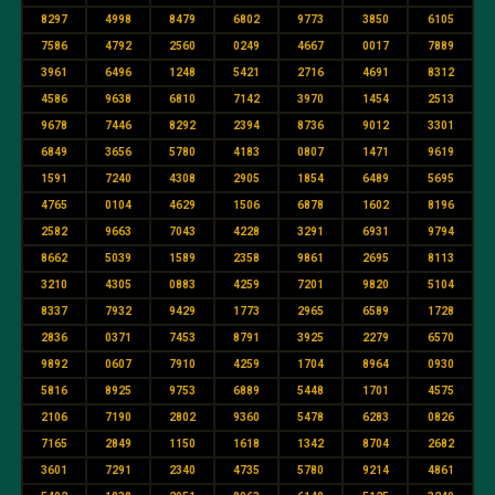
8297
4998
8479
6802
9773
3850
6105
7586
4792
2560
0249
4667
0017
7889
3961
6496
1248
5421
2716
4691
8312
4586
9638
6810
7142
3970
1454
2513
9678
7446
8292
2394
8736
9012
3301
6849
3656
5780
4183
0807
1471
9619
1591
7240
4308
2905
1854
6489
5695
4765
0104
4629
1506
6878
1602
8196
2582
9663
7043
4228
3291
6931
9794
8662
5039
1589
2358
9861
2695
8113
3210
4305
0883
4259
7201
9820
5104
8337
7932
9429
1773
2965
6589
1728
2836
0371
7453
8791
3925
2279
6570
9892
0607
7910
4259
1704
8964
0930
5816
8925
9753
6889
5448
1701
4575
2106
7190
2802
9360
5478
6283
0826
7165
2849
1150
1618
1342
8704
2682
3601
7291
2340
4735
5780
9214
4861