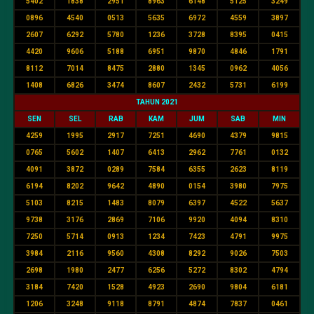
5402
1838
2951
8963
6148
5125
3249
0896
4540
0513
5635
6972
4559
3897
2607
6292
5780
1236
3728
8395
0415
4420
9606
5188
6951
9870
4846
1791
8112
7014
8475
2880
1345
0962
4056
1408
6826
3474
8607
2432
5731
6199
TAHUN 2021
SEN
SEL
RAB
KAM
JUM
SAB
MIN
4259
1995
2917
7251
4690
4379
9815
0765
5602
1407
6413
2962
7761
0132
4091
3872
0289
7584
6355
2623
8119
6194
8202
9642
4890
0154
3980
7975
5103
8215
1483
8079
6397
4522
5637
9738
3176
2869
7106
9920
4094
8310
7250
5714
0913
1234
7423
4791
9975
3984
2116
9560
4308
8292
9026
7503
2698
1980
2477
6256
5272
8302
4794
3184
7420
1528
4923
2690
9804
6181
1206
3248
9118
8791
4874
7837
0461