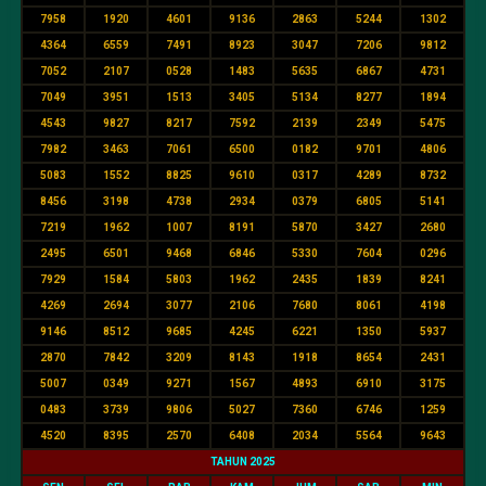
7958
1920
4601
9136
2863
5244
1302
4364
6559
7491
8923
3047
7206
9812
7052
2107
0528
1483
5635
6867
4731
7049
3951
1513
3405
5134
8277
1894
4543
9827
8217
7592
2139
2349
5475
7982
3463
7061
6500
0182
9701
4806
5083
1552
8825
9610
0317
4289
8732
8456
3198
4738
2934
0379
6805
5141
7219
1962
1007
8191
5870
3427
2680
2495
6501
9468
6846
5330
7604
0296
7929
1584
5803
1962
2435
1839
8241
4269
2694
3077
2106
7680
8061
4198
9146
8512
9685
4245
6221
1350
5937
2870
7842
3209
8143
1918
8654
2431
5007
0349
9271
1567
4893
6910
3175
0483
3739
9806
5027
7360
6746
1259
4520
8395
2570
6408
2034
5564
9643
TAHUN 2025