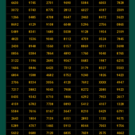
6630
9745
2701
9690
5084
6003
7828
3072
0743
8775
2812
6027
4187
2309
1266
0485
4708
0647
2463
8472
3623
8692
4129
9108
6048
5296
2756
0865
5489
8341
1680
5038
9128
1954
2109
4823
1536
9040
8112
4759
0524
7845
2430
8948
1560
0157
8869
4311
3698
0856
0384
7864
4893
1760
9040
8765
3122
1196
2695
9567
0683
1987
6215
1606
0846
6423
7312
3179
8327
5503
6804
1588
4682
0752
9240
1826
9423
2706
8334
3056
4120
7692
XXXX
4947
7217
3882
9043
7908
8272
2080
9923
0435
9342
0710
1806
6292
7953
2617
4159
6782
7738
0893
5412
4107
1328
5584
7616
0167
3647
8210
0429
6791
2643
1804
7139
6151
2893
1135
9075
5289
4707
1465
5913
8044
7003
9756
5632
0680
7120
6835
7659
2575
4662