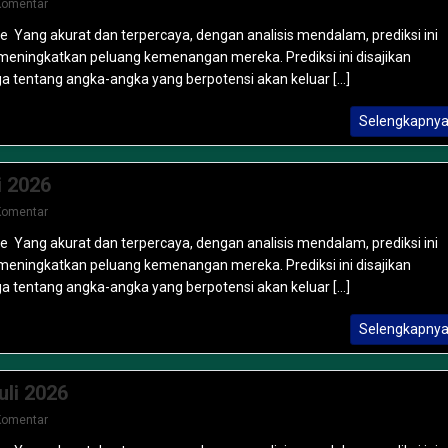
Komentar
 Yang akurat dan terpercaya, dengan analisis mendalam, prediksi ini
eningkatkan peluang kemenangan mereka. Prediksi ini disajikan
tentang angka-angka yang berpotensi akan keluar [...]
Selengkapny
i 2026
Komentar
 Yang akurat dan terpercaya, dengan analisis mendalam, prediksi ini
eningkatkan peluang kemenangan mereka. Prediksi ini disajikan
tentang angka-angka yang berpotensi akan keluar [...]
Selengkapny
uli 2026
Komentar