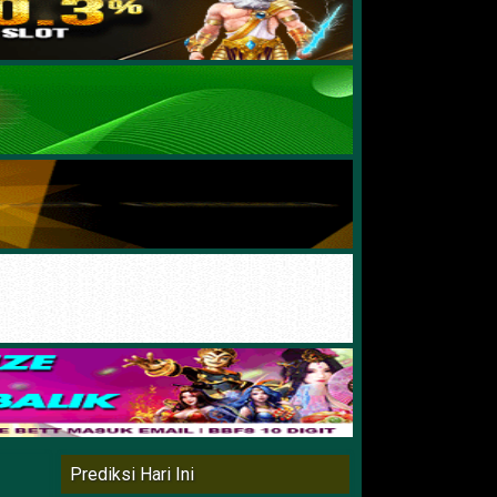
Prediksi Hari Ini