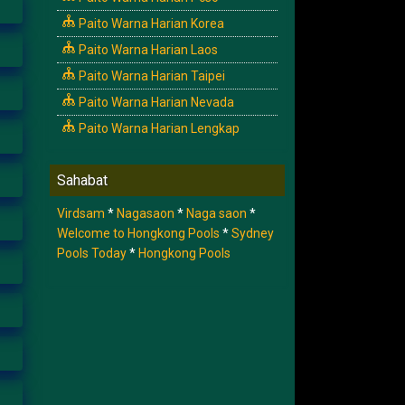
Paito Warna Harian Korea
Paito Warna Harian Laos
Paito Warna Harian Taipei
Paito Warna Harian Nevada
Paito Warna Harian Lengkap
Sahabat
Virdsam
*
Nagasaon
*
Naga saon
*
Welcome to Hongkong Pools
*
Sydney
Pools Today
*
Hongkong Pools