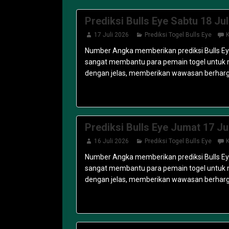
Prediksi Bulls Eye Sabtu 18 Jul
17 Juli 2026
Prediksi Togel Bulls Eye
Number Angka memberikan prediksi Bulls Eye
sangat membantu para pemain togel untuk m
dengan jelas, memberikan wawasan berharga 
Prediksi Bulls Eye Jumat 17 Ju
16 Juli 2026
Prediksi Togel Bulls Eye
Number Angka memberikan prediksi Bulls Eye
sangat membantu para pemain togel untuk m
dengan jelas, memberikan wawasan berharga 