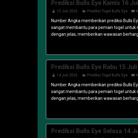
Prediksi Bulls Eye Kamis 16 Ju
15 Juli 2026
Prediksi Togel Bulls Eye
Number Angka memberikan prediksi Bulls Eye
sangat membantu para pemain togel untuk m
dengan jelas, memberikan wawasan berharga 
Prediksi Bulls Eye Rabu 15 Jul
14 Juli 2026
Prediksi Togel Bulls Eye
Number Angka memberikan prediksi Bulls Eye
sangat membantu para pemain togel untuk m
dengan jelas, memberikan wawasan berharga 
Prediksi Bulls Eye Selasa 14 Ju