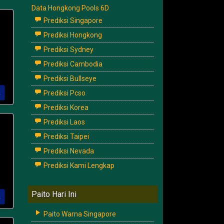
Data Hongkong Pools 6D
Prediksi Singapore
Prediksi Hongkong
Prediksi Sydney
Prediksi Cambodia
Prediksi Bullseye
a
Prediksi Pcso
Prediksi Korea
Prediksi Laos
Prediksi Taipei
Prediksi Nevada
Prediksi Kami Lengkap
Paito Hari Ini
a
Paito Warna Singapore