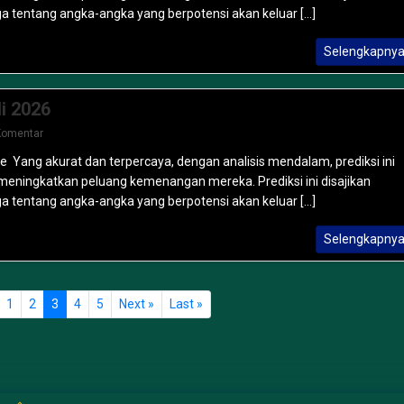
tentang angka-angka yang berpotensi akan keluar [...]
Selengkapny
li 2026
Komentar
 Yang akurat dan terpercaya, dengan analisis mendalam, prediksi ini
eningkatkan peluang kemenangan mereka. Prediksi ini disajikan
tentang angka-angka yang berpotensi akan keluar [...]
Selengkapny
1
2
3
4
5
Next »
Last »