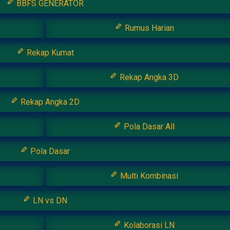
BBFS GENERATOR
Rumus Harian
Rekap Kumat
Rekap Angka 3D
Rekap Angka 2D
Pola Dasar All
Pola Dasar
Multi Kombinasi
LN vs DN
Kolaborasi LN