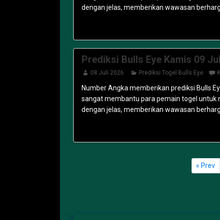
dengan jelas, memberikan wawasan berharga 
Prediksi Bulls Eye Kamis 09 Ju
08 Juli 2026
Prediksi Togel Bulls Eye
Number Angka memberikan prediksi Bulls Eye
sangat membantu para pemain togel untuk m
dengan jelas, memberikan wawasan berharga 
« Prev