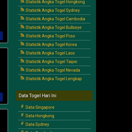
Statistik Angka Togel Hongkong
Statistik Angka Togel Sydney
Statistik Angka Togel Cambodia
Statistik Angka Togel Bullseye
a
Statistik Angka Togel Pcso
Statistik Angka Togel Korea
Statistik Angka Togel Laos
Statistik Angka Togel Taipei
Statistik Angka Togel Nevada
Statistik Angka Togel Lengkap
Data Togel Hari Ini
a
Data Singapore
Data Hongkong
Data Sydney