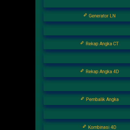
Generator LN
Rekap Angka CT
Rekap Angka 4D
Pembalik Angka
Kombinasi 4D