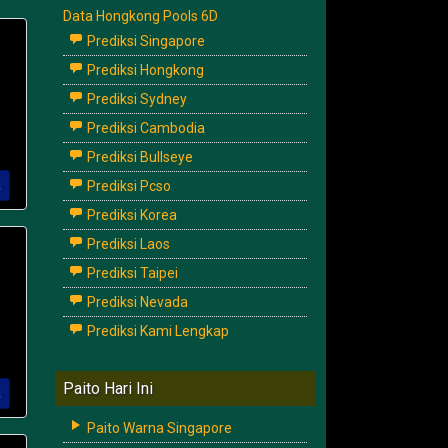
Data Hongkong Pools 6D
Prediksi Singapore
Prediksi Hongkong
Prediksi Sydney
Prediksi Cambodia
Prediksi Bullseye
a
Prediksi Pcso
Prediksi Korea
Prediksi Laos
Prediksi Taipei
Prediksi Nevada
Prediksi Kami Lengkap
Paito Hari Ini
a
Paito Warna Singapore