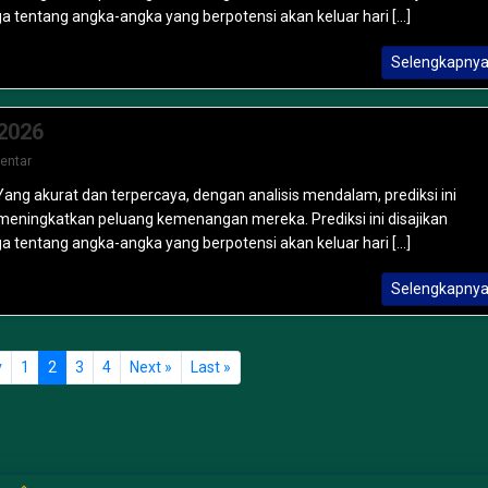
tentang angka-angka yang berpotensi akan keluar hari [...]
Selengkapny
 2026
entar
g akurat dan terpercaya, dengan analisis mendalam, prediksi ini
eningkatkan peluang kemenangan mereka. Prediksi ini disajikan
tentang angka-angka yang berpotensi akan keluar hari [...]
Selengkapny
v
1
2
3
4
Next »
Last »