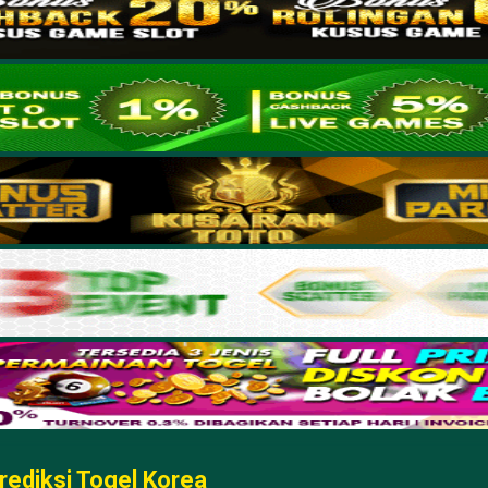
rediksi Togel Korea