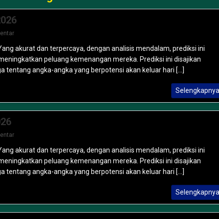
2026
entar
g akurat dan terpercaya, dengan analisis mendalam, prediksi ini
eningkatkan peluang kemenangan mereka. Prediksi ini disajikan
tentang angka-angka yang berpotensi akan keluar hari [...]
Selengkapny
026
entar
g akurat dan terpercaya, dengan analisis mendalam, prediksi ini
eningkatkan peluang kemenangan mereka. Prediksi ini disajikan
tentang angka-angka yang berpotensi akan keluar hari [...]
Selengkapny