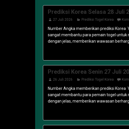
Prediksi Korea Selasa 28 Juli 
27 Juli 2026
Prediksi Togel Korea
Kom
Number Angka memberikan prediksi Korea Yan
sangat membantu para pemain togel untuk m
dengan jelas, memberikan wawasan berharga 
Prediksi Korea Senin 27 Juli 2
26 Juli 2026
Prediksi Togel Korea
Kom
Number Angka memberikan prediksi Korea Yan
sangat membantu para pemain togel untuk m
dengan jelas, memberikan wawasan berharga 