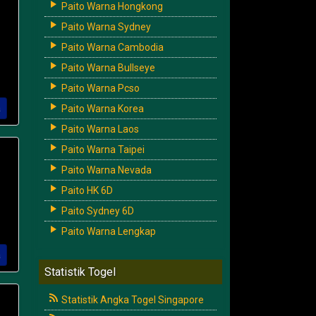
Paito Warna Hongkong
Paito Warna Sydney
Paito Warna Cambodia
Paito Warna Bullseye
Paito Warna Pcso
a
Paito Warna Korea
Paito Warna Laos
Paito Warna Taipei
Paito Warna Nevada
Paito HK 6D
Paito Sydney 6D
Paito Warna Lengkap
a
Statistik Togel
Statistik Angka Togel Singapore