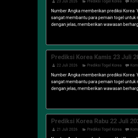
23 Juli 2026
Prediksi Togel Korea
Kom
Number Angka memberikan prediksi Korea Yan
sangat membantu para pemain togel untuk m
dengan jelas, memberikan wawasan berharga 
Prediksi Korea Kamis 23 Juli 2
22 Juli 2026
Prediksi Togel Korea
Kom
Number Angka memberikan prediksi Korea Yan
sangat membantu para pemain togel untuk m
dengan jelas, memberikan wawasan berharga 
Prediksi Korea Rabu 22 Juli 20
21 Juli 2026
Prediksi Togel Korea
Kom