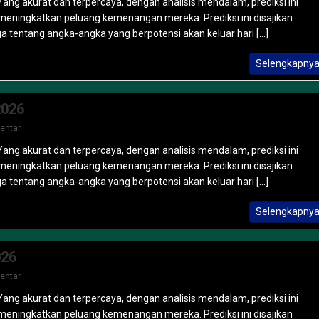
g akurat dan terpercaya, dengan analisis mendalam, prediksi ini
eningkatkan peluang kemenangan mereka. Prediksi ini disajikan
tentang angka-angka yang berpotensi akan keluar hari [...]
Selengkapny
2026
entar
g akurat dan terpercaya, dengan analisis mendalam, prediksi ini
eningkatkan peluang kemenangan mereka. Prediksi ini disajikan
tentang angka-angka yang berpotensi akan keluar hari [...]
Selengkapny
026
entar
g akurat dan terpercaya, dengan analisis mendalam, prediksi ini
eningkatkan peluang kemenangan mereka. Prediksi ini disajikan