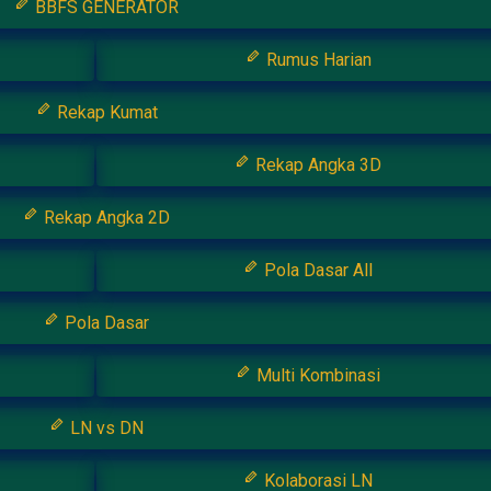
BBFS GENERATOR
Rumus Harian
Rekap Kumat
Rekap Angka 3D
Rekap Angka 2D
Pola Dasar All
Pola Dasar
Multi Kombinasi
LN vs DN
Kolaborasi LN