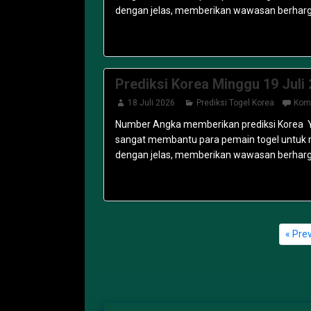
dengan jelas, memberikan wawasan berharga 
Prediksi Korea Minggu 19 Juli
18 Juli 2026
Prediksi Togel Korea
Kom
Number Angka memberikan prediksi Korea Yan
sangat membantu para pemain togel untuk m
dengan jelas, memberikan wawasan berharga 
« Pre