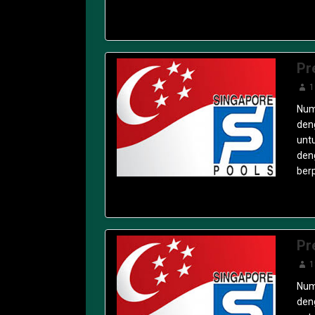
Pr
1
Num
den
unt
den
berp
Pr
1
Num
den