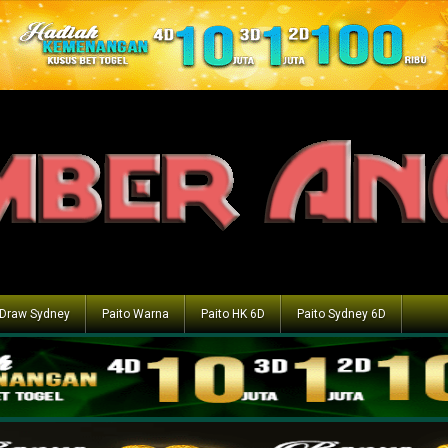
 Draw Sydney
Paito Warna
Paito HK 6D
Paito Sydney 6D