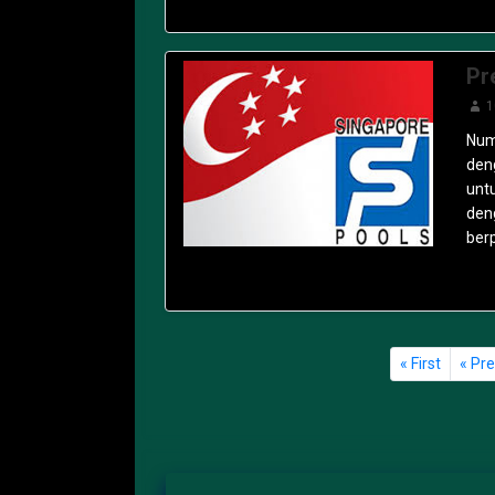
Pr
1
Num
den
unt
den
berp
« First
« Pr