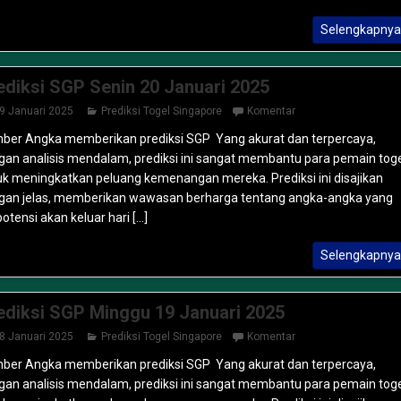
Selengkapny
ediksi SGP Senin 20 Januari 2025
9 Januari 2025
Prediksi Togel Singapore
Komentar
ber Angka memberikan prediksi SGP Yang akurat dan terpercaya,
gan analisis mendalam, prediksi ini sangat membantu para pemain tog
uk meningkatkan peluang kemenangan mereka. Prediksi ini disajikan
gan jelas, memberikan wawasan berharga tentang angka-angka yang
otensi akan keluar hari [...]
Selengkapny
ediksi SGP Minggu 19 Januari 2025
8 Januari 2025
Prediksi Togel Singapore
Komentar
ber Angka memberikan prediksi SGP Yang akurat dan terpercaya,
gan analisis mendalam, prediksi ini sangat membantu para pemain tog