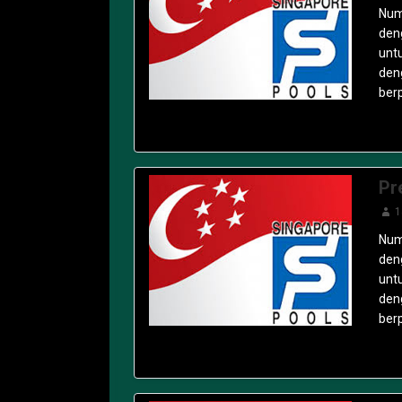
Num
den
unt
den
berp
Pr
1
Num
den
unt
den
berp