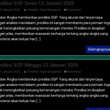
ediksi SGP Senin 13 Januari 2025
2 Januari 2025
Prediksi Togel Singapore
Komentar
ber Angka memberikan prediksi SGP Yang akurat dan terpercaya,
gan analisis mendalam, prediksi ini sangat membantu para pemain tog
uk meningkatkan peluang kemenangan mereka. Prediksi ini disajikan
gan jelas, memberikan wawasan berharga tentang angka-angka yang
otensi akan keluar hari [...]
Selengkapny
ediksi SGP Minggu 12 Januari 2025
1 Januari 2025
Prediksi Togel Singapore
Komentar
ber Angka memberikan prediksi SGP Yang akurat dan terpercaya,
gan analisis mendalam, prediksi ini sangat membantu para pemain tog
uk meningkatkan peluang kemenangan mereka. Prediksi ini disajikan
gan jelas, memberikan wawasan berharga tentang angka-angka yang
otensi akan keluar hari [...]