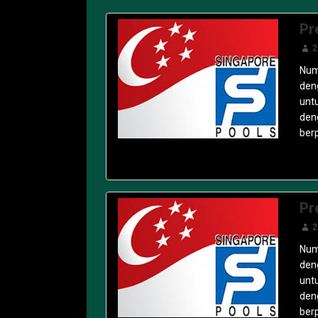
Pr
2
Num
den
unt
den
berp
Pr
2
Num
den
unt
den
berp