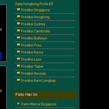
Data Hongkong Pools 6D
Prediksi Singapore
Prediksi Hongkong
Prediksi Sydney
el
Prediksi Cambodia
Prediksi Bullseye
Prediksi Pcso
Prediksi Korea
a
Prediksi Laos
Prediksi Taipei
Prediksi Nevada
Prediksi Kami Lengkap
el
Paito Hari Ini
Paito Warna Singapore