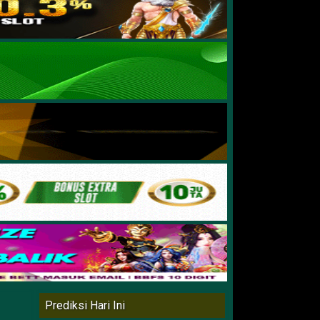
Prediksi Hari Ini