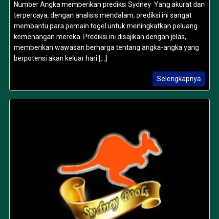
Number Angka memberikan prediksi Sydney Yang akurat dan
terpercaya, dengan analisis mendalam, prediksi ini sangat
membantu para pemain togel untuk meningkatkan peluang
kemenangan mereka. Prediksi ini disajikan dengan jelas,
memberikan wawasan berharga tentang angka-angka yang
berpotensi akan keluar hari [...]
Selengkapnya