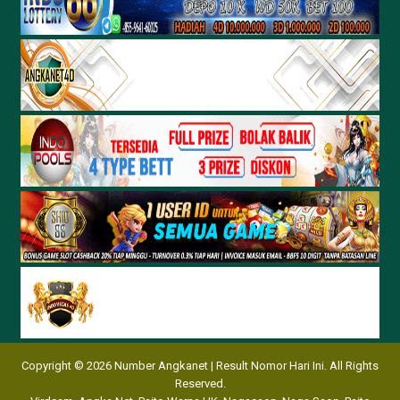
Copyright © 2026 Number Angkanet | Result Nomor Hari Ini. All Rights
Reserved.