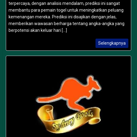
terpercaya, dengan analisis mendalam, prediksi ini sangat
membantu para pemain togel untuk meningkatkan peluang
kemenangan mereka. Prediksi ini disajikan dengan jelas,
memberikan wawasan berharga tentang angka-angka yang
berpotensi akan keluar hari [...]
Selengkapnya