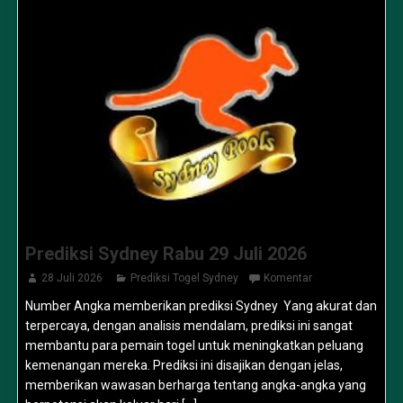
Prediksi Sydney Rabu 29 Juli 2026
28 Juli 2026
Prediksi Togel Sydney
Komentar
Number Angka memberikan prediksi Sydney Yang akurat dan
terpercaya, dengan analisis mendalam, prediksi ini sangat
membantu para pemain togel untuk meningkatkan peluang
kemenangan mereka. Prediksi ini disajikan dengan jelas,
memberikan wawasan berharga tentang angka-angka yang