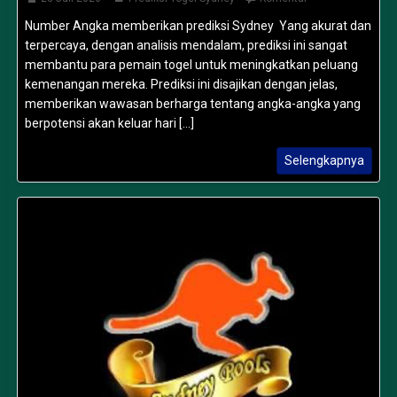
Number Angka memberikan prediksi Sydney Yang akurat dan
terpercaya, dengan analisis mendalam, prediksi ini sangat
membantu para pemain togel untuk meningkatkan peluang
kemenangan mereka. Prediksi ini disajikan dengan jelas,
memberikan wawasan berharga tentang angka-angka yang
berpotensi akan keluar hari [...]
Selengkapnya