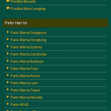
Prediksi Nevada
Prediksi Kami Lengkap
Paito Hari Ini
Paito Warna Singapore
Paito Warna Hongkong
Paito Warna Sydney
Paito Warna Cambodia
Paito Warna Bullseye
Paito Warna Pcso
Paito Warna Korea
Paito Warna Laos
Paito Warna Taipei
Paito Warna Nevada
Paito HK 6D