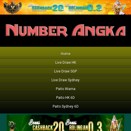
Home
Live Draw HK
Live Draw SGP
Live Draw Sydney
Paito Warna
Paito HK 6D
Paito Sydney 6D