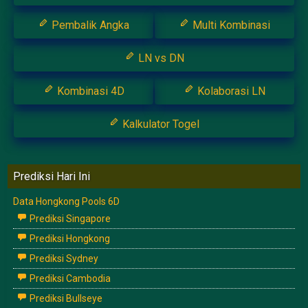
Pembalik Angka
Multi Kombinasi
LN vs DN
Kombinasi 4D
Kolaborasi LN
Kalkulator Togel
Prediksi Hari Ini
Data Hongkong Pools 6D
Prediksi Singapore
Prediksi Hongkong
Prediksi Sydney
Prediksi Cambodia
Prediksi Bullseye