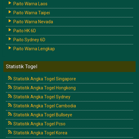
Paito Warna Laos
Paito Warna Taipei
Paito Warna Nevada
Paito HK 6D
Paito Sydney 6D
Paito Warna Lengkap
Statistik Togel
Statistik Angka Togel Singapore
Statistik Angka Togel Hongkong
Statistik Angka Togel Sydney
Statistik Angka Togel Cambodia
Statistik Angka Togel Bullseye
Statistik Angka Togel Pcso
Statistik Angka Togel Korea