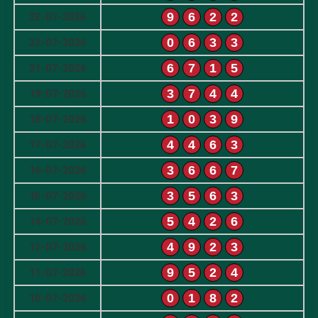
9
6
2
2
23-07-2026
0
6
3
3
22-07-2026
6
7
1
5
21-07-2026
3
7
4
4
19-07-2026
1
0
3
9
18-07-2026
4
4
6
3
17-07-2026
3
6
6
7
16-07-2026
3
5
6
3
15-07-2026
5
4
2
6
14-07-2026
4
9
2
3
12-07-2026
9
5
2
4
11-07-2026
0
1
8
2
10-07-2026