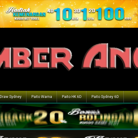
 Draw Sydney
Paito Warna
Paito HK 6D
Paito Sydney 6D