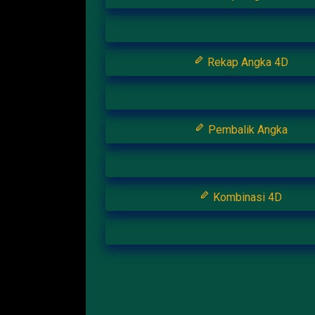
Rekap Angka 4D
Pembalik Angka
Kombinasi 4D