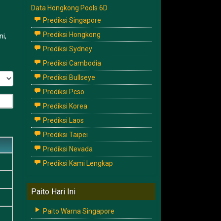
Data Hongkong Pools 6D
Prediksi Singapore
Prediksi Hongkong
i,
Prediksi Sydney
Prediksi Cambodia
Prediksi Bullseye
Prediksi Pcso
Prediksi Korea
Prediksi Laos
Prediksi Taipei
Prediksi Nevada
Prediksi Kami Lengkap
Paito Hari Ini
Paito Warna Singapore