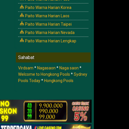
Paito Warna Harian Korea
Paito Warna Harian Laos
Paito Warna Harian Taipei
Paito Warna Harian Nevada
Paito Warna Harian Lengkap
Sahabat
Virdsam
*
Nagasaon
*
Naga saon
*
Welcome to Hongkong Pools
*
Sydney
Pools Today
*
Hongkong Pools