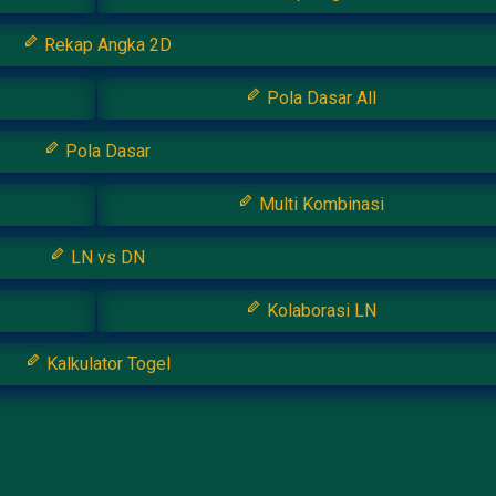
Rekap Angka 2D
Pola Dasar All
Pola Dasar
Multi Kombinasi
LN vs DN
Kolaborasi LN
Kalkulator Togel