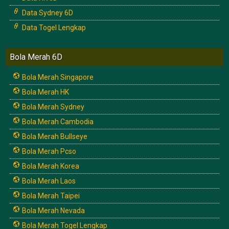
Data Sydney 6D
Data Togel Lengkap
Bola Merah 6D
Bola Merah Singapore
Bola Merah HK
Bola Merah Sydney
Bola Merah Cambodia
Bola Merah Bullseye
Bola Merah Pcso
Bola Merah Korea
Bola Merah Laos
Bola Merah Taipei
Bola Merah Nevada
Bola Merah Togel Lengkap