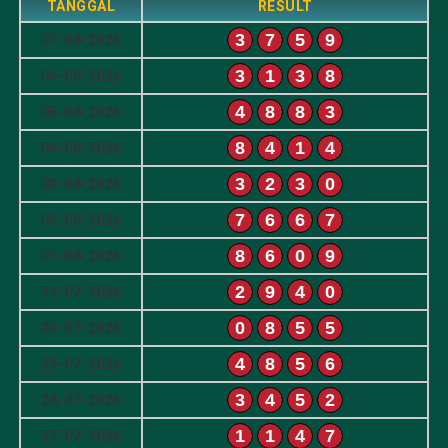
TANGGAL
RESULT
3
7
5
9
07-08-2026
3
1
3
8
06-08-2026
4
8
8
3
05-08-2026
8
4
1
4
04-08-2026
3
2
3
0
03-08-2026
7
6
6
7
02-08-2026
8
6
0
9
01-08-2026
2
9
4
0
31-07-2026
0
8
5
5
30-07-2026
4
8
5
6
29-07-2026
3
4
5
2
28-07-2026
1
1
4
7
27-07-2026