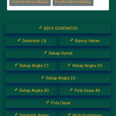
Statistik Illinois Midday
Prediksi Illinois Midday
BBFS GENERATOR
Generator LN
Rumus Harian
Rekap Kumat
Rekap Angka CT
Rekap Angka 3D
Rekap Angka 2D
Rekap Angka 4D
Pola Dasar All
Pola Dasar
Pembalik Angka
Multi Kombinasi