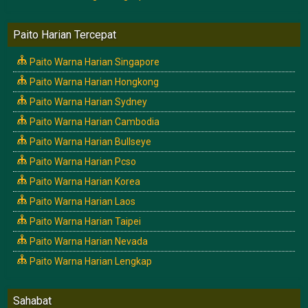
Paito Harian Tercepat
Paito Warna Harian Singapore
Paito Warna Harian Hongkong
Paito Warna Harian Sydney
Paito Warna Harian Cambodia
Paito Warna Harian Bullseye
Paito Warna Harian Pcso
Paito Warna Harian Korea
Paito Warna Harian Laos
Paito Warna Harian Taipei
Paito Warna Harian Nevada
Paito Warna Harian Lengkap
Sahabat