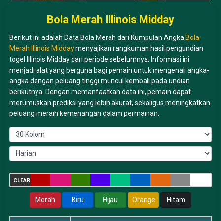
Bola Merah Illinois Midday
Berikut ini adalah Data Bola Merah dari Kumpulan Angka
Bola
Merah Illinois Midday
menyajikan rangkuman hasil pengundian
togel Illinois Midday dari periode sebelumnya. Informasi ini
menjadi alat yang berguna bagi pemain untuk mengenali angka-
angka dengan peluang tinggi muncul kembali pada undian
berikutnya. Dengan memanfaatkan data ini, pemain dapat
merumuskan prediksi yang lebih akurat, sekaligus meningkatkan
peluang meraih kemenangan dalam permainan.
CLEAR
Merah
Biru
Hijau
Orange
Hitam