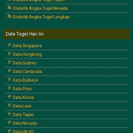
Statistik Angka Togel Nevada
Statistik Angka Togel Lengkap
Data Togel Hari Ini
Data Singapore
Data Hongkong
Data Sydney
Data Cambodia
Data Bullseye
Data Pcso
Data Korea
Data Laos
Data Taipei
Data Nevada
Data HK 6D