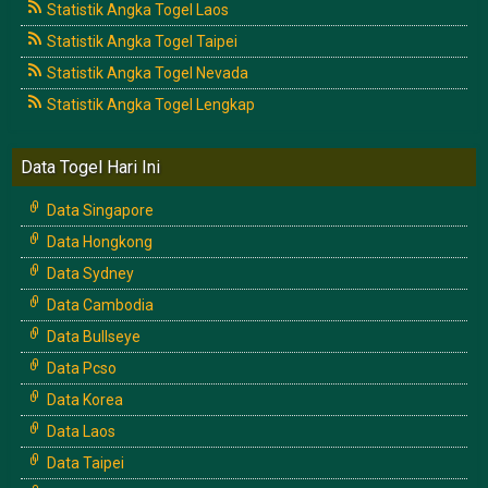
Statistik Angka Togel Laos
Statistik Angka Togel Taipei
Statistik Angka Togel Nevada
Statistik Angka Togel Lengkap
Data Togel Hari Ini
Data Singapore
Data Hongkong
Data Sydney
Data Cambodia
Data Bullseye
Data Pcso
Data Korea
Data Laos
Data Taipei