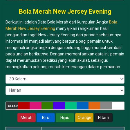
Bola Merah New Jersey Evening
Berikut ini adalah Data Bola Merah dari Kumpulan Angka
Bola
Merah New Jersey Evening
menyajikan rangkuman hasil
pengundian togel New Jersey Evening dari periode sebelumnya.
Informasi ini menjadi alat yang berguna bagi pemain untuk
mengenali angka-angka dengan peluang tinggi muncul kembali
pada undian berikutnya. Dengan memanfaatkan data ini, pemain
dapat merumuskan prediksi yang lebih akurat, sekaligus
meningkatkan peluang meraih kemenangan dalam permainan.
CLEAR
Merah
Biru
Hijau
Orange
Hitam