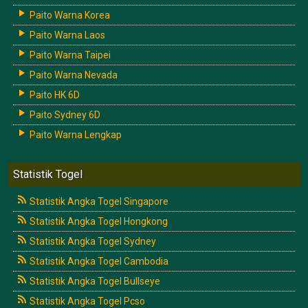
Paito Warna Korea
Paito Warna Laos
Paito Warna Taipei
Paito Warna Nevada
Paito HK 6D
Paito Sydney 6D
Paito Warna Lengkap
Statistik Togel
Statistik Angka Togel Singapore
Statistik Angka Togel Hongkong
Statistik Angka Togel Sydney
Statistik Angka Togel Cambodia
Statistik Angka Togel Bullseye
Statistik Angka Togel Pcso