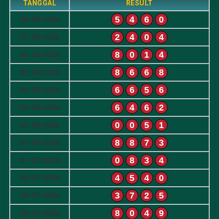
TANGGAL
RESULT
5
4
6
0
08-08-2026
2
4
0
4
07-08-2026
8
0
1
4
06-08-2026
8
6
6
8
05-08-2026
6
6
5
6
04-08-2026
6
4
6
2
03-08-2026
0
0
5
1
02-08-2026
8
8
7
3
01-08-2026
0
8
3
4
31-07-2026
4
5
4
0
30-07-2026
3
7
2
5
29-07-2026
8
0
4
9
28-07-2026