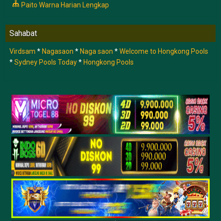
Paito Warna Harian Lengkap
Sahabat
Virdsam
*
Nagasaon
*
Naga saon
*
Welcome to Hongkong Pools
*
Sydney Pools Today
*
Hongkong Pools