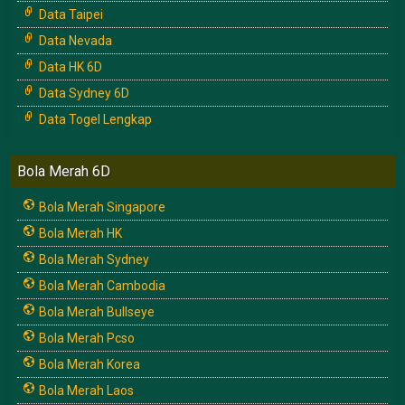
Data Taipei
Data Nevada
Data HK 6D
Data Sydney 6D
Data Togel Lengkap
Bola Merah 6D
Bola Merah Singapore
Bola Merah HK
Bola Merah Sydney
Bola Merah Cambodia
Bola Merah Bullseye
Bola Merah Pcso
Bola Merah Korea
Bola Merah Laos