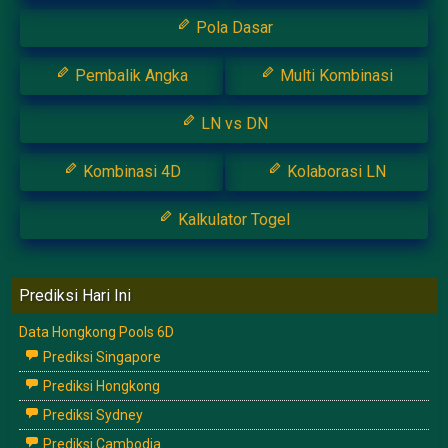
Pola Dasar
Pembalik Angka
Multi Kombinasi
LN vs DN
Kombinasi 4D
Kolaborasi LN
Kalkulator Togel
Prediksi Hari Ini
Data Hongkong Pools 6D
Prediksi Singapore
Prediksi Hongkong
Prediksi Sydney
Prediksi Cambodia