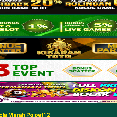
ola Merah Poipet12