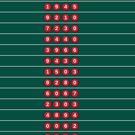
1
9
4
5
9
2
1
0
7
2
3
0
9
4
4
0
3
9
6
6
9
4
3
0
1
5
0
3
9
2
8
0
6
0
6
7
2
3
0
3
4
8
9
4
0
0
6
2