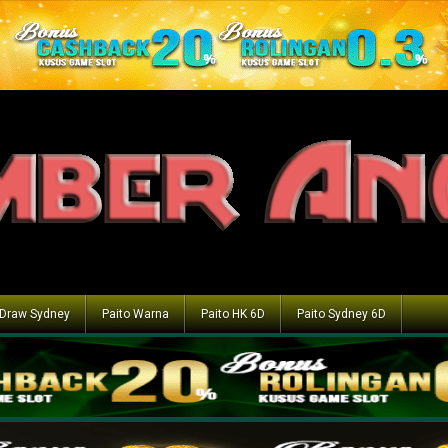
 Draw Sydney
Paito Warna
Paito HK 6D
Paito Sydney 6D