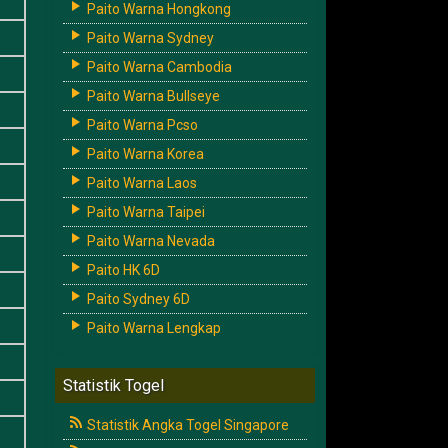
Paito Warna Hongkong
Paito Warna Sydney
Paito Warna Cambodia
Paito Warna Bullseye
Paito Warna Pcso
Paito Warna Korea
Paito Warna Laos
Paito Warna Taipei
Paito Warna Nevada
Paito HK 6D
Paito Sydney 6D
Paito Warna Lengkap
Statistik Togel
Statistik Angka Togel Singapore