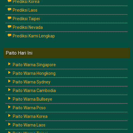
Prediksi Korea
Prediksi Laos
Prediksi Taipei
Prediksi Nevada
Prediksi Kami Lengkap
Paito Hari Ini
Paito Warna Singapore
Paito Warna Hongkong
Paito Warna Sydney
Paito Warna Cambodia
Paito Warna Bullseye
Paito Warna Pcso
Paito Warna Korea
Paito Warna Laos