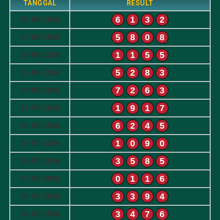
TANGGAL
RESULT
6
1
3
2
05-08-2026
5
8
0
8
04-08-2026
1
1
5
5
03-08-2026
5
2
8
3
02-08-2026
7
2
6
3
01-08-2026
1
9
1
7
31-07-2026
6
2
4
5
30-07-2026
1
0
9
0
29-07-2026
3
5
8
5
28-07-2026
0
1
1
6
27-07-2026
3
3
9
4
26-07-2026
3
4
7
6
25-07-2026