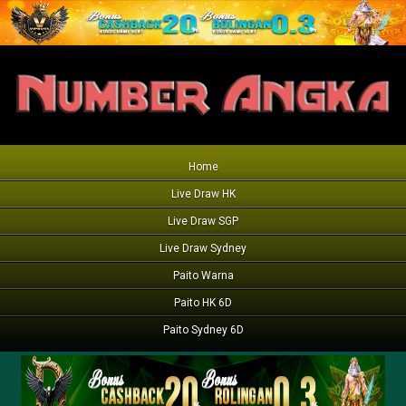
Home
Live Draw HK
Live Draw SGP
Live Draw Sydney
Paito Warna
Paito HK 6D
Paito Sydney 6D