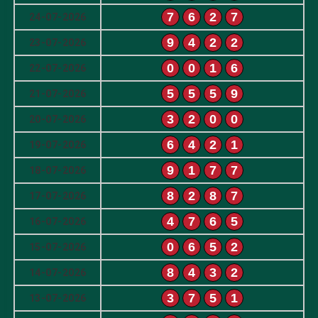
7
6
2
7
24-07-2026
9
4
2
2
23-07-2026
0
0
1
6
22-07-2026
5
5
5
9
21-07-2026
3
2
0
0
20-07-2026
6
4
2
1
19-07-2026
9
1
7
7
18-07-2026
8
2
8
7
17-07-2026
4
7
6
5
16-07-2026
0
6
5
2
15-07-2026
8
4
3
2
14-07-2026
3
7
5
1
13-07-2026