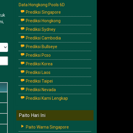
Data Hongkong Pools 6D
Prediksi Singapore
tuk
Prediksi Hongkong
i,
Prediksi Sydney
Prediksi Cambodia
Prediksi Bullseye
Prediksi Pcso
Prediksi Korea
Prediksi Laos
Prediksi Taipei
Prediksi Nevada
Prediksi Kami Lengkap
Paito Hari Ini
Paito Warna Singapore