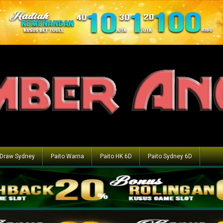
 Draw Sydney
Paito Warna
Paito HK 6D
Paito Sydney 6D