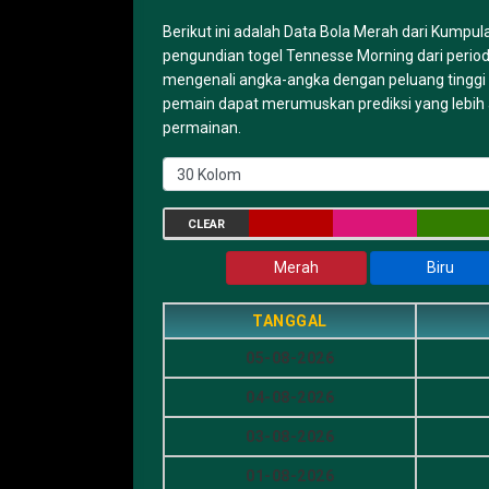
Berikut ini adalah Data Bola Merah dari Kumpu
pengundian togel Tennesse Morning dari period
mengenali angka-angka dengan peluang tinggi 
pemain dapat merumuskan prediksi yang lebih
permainan.
CLEAR
Merah
Biru
TANGGAL
05-08-2026
04-08-2026
03-08-2026
01-08-2026