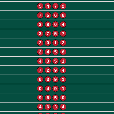
5
4
7
2
7
5
6
6
3
8
0
4
3
7
5
7
2
0
1
2
2
4
5
6
4
3
5
1
7
2
9
4
6
3
9
1
0
4
9
1
9
6
5
0
4
6
3
4