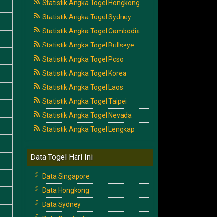
Statistik Angka Togel Hongkong
Statistik Angka Togel Sydney
Statistik Angka Togel Cambodia
Statistik Angka Togel Bullseye
Statistik Angka Togel Pcso
Statistik Angka Togel Korea
Statistik Angka Togel Laos
Statistik Angka Togel Taipei
Statistik Angka Togel Nevada
Statistik Angka Togel Lengkap
Data Togel Hari Ini
Data Singapore
Data Hongkong
Data Sydney