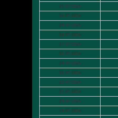
31-07-2026
30-07-2026
29-07-2026
28-07-2026
27-07-2026
25-07-2026
24-07-2026
23-07-2026
22-07-2026
21-07-2026
20-07-2026
18-07-2026