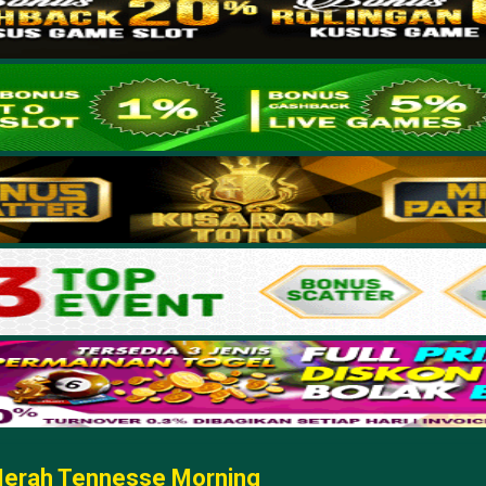
Merah Tennesse Morning