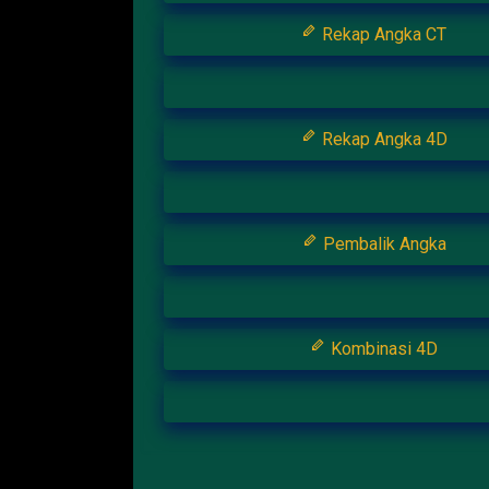
Rekap Angka CT
Rekap Angka 4D
Pembalik Angka
Kombinasi 4D