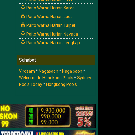
Paito Warna Harian Korea
Paito Warna Harian Laos
Paito Warna Harian Taipei
Paito Warna Harian Nevada
Paito Warna Harian Lengkap
Sahabat
Virdsam
*
Nagasaon
*
Naga saon
*
Welcome to Hongkong Pools
*
Sydney
Pools Today
*
Hongkong Pools