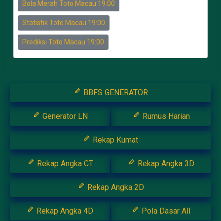
Bola Merah Toto Macau 19:00
Statistik Toto Macau 19:00
Prediksi Toto Macau 19:00
BBFS GENERATOR
Generator LN
Rumus Harian
Rekap Kumat
Rekap Angka CT
Rekap Angka 3D
Rekap Angka 2D
Rekap Angka 4D
Pola Dasar All