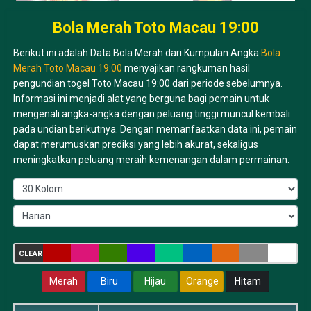
Bola Merah Toto Macau 19:00
Berikut ini adalah Data Bola Merah dari Kumpulan Angka
Bola
Merah Toto Macau 19:00
menyajikan rangkuman hasil
pengundian togel Toto Macau 19:00 dari periode sebelumnya.
Informasi ini menjadi alat yang berguna bagi pemain untuk
mengenali angka-angka dengan peluang tinggi muncul kembali
pada undian berikutnya. Dengan memanfaatkan data ini, pemain
dapat merumuskan prediksi yang lebih akurat, sekaligus
meningkatkan peluang meraih kemenangan dalam permainan.
CLEAR
Merah
Biru
Hijau
Orange
Hitam