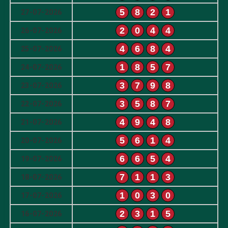
5
8
2
1
27-07-2026
2
0
4
4
26-07-2026
4
6
8
4
25-07-2026
1
8
5
7
24-07-2026
3
7
9
8
23-07-2026
3
5
8
7
22-07-2026
4
9
4
8
21-07-2026
5
6
1
4
20-07-2026
6
6
5
4
19-07-2026
7
1
1
3
18-07-2026
1
0
3
0
17-07-2026
2
3
1
5
16-07-2026