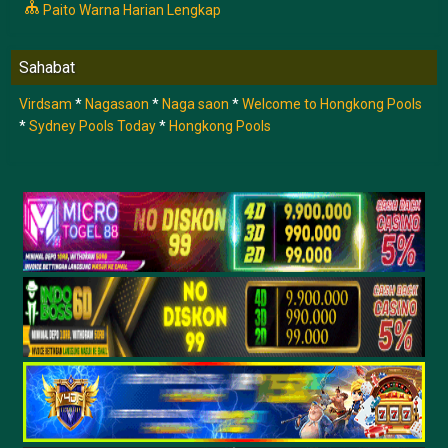
Paito Warna Harian Lengkap
Sahabat
Virdsam
*
Nagasaon
*
Naga saon
*
Welcome to Hongkong Pools
*
Sydney Pools Today
*
Hongkong Pools