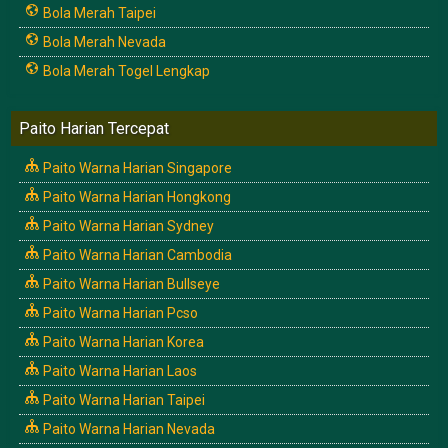
Bola Merah Taipei
Bola Merah Nevada
Bola Merah Togel Lengkap
Paito Harian Tercepat
Paito Warna Harian Singapore
Paito Warna Harian Hongkong
Paito Warna Harian Sydney
Paito Warna Harian Cambodia
Paito Warna Harian Bullseye
Paito Warna Harian Pcso
Paito Warna Harian Korea
Paito Warna Harian Laos
Paito Warna Harian Taipei
Paito Warna Harian Nevada