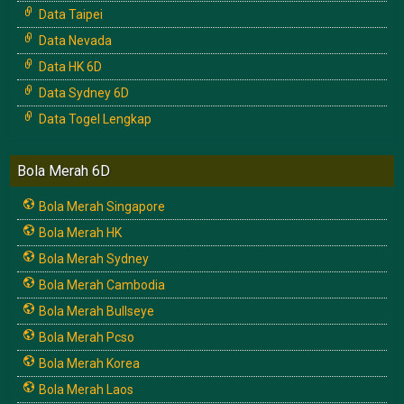
Data Taipei
Data Nevada
Data HK 6D
Data Sydney 6D
Data Togel Lengkap
Bola Merah 6D
Bola Merah Singapore
Bola Merah HK
Bola Merah Sydney
Bola Merah Cambodia
Bola Merah Bullseye
Bola Merah Pcso
Bola Merah Korea
Bola Merah Laos