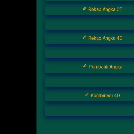
Rekap Angka CT
Rekap Angka 4D
Pembalik Angka
Kombinasi 4D