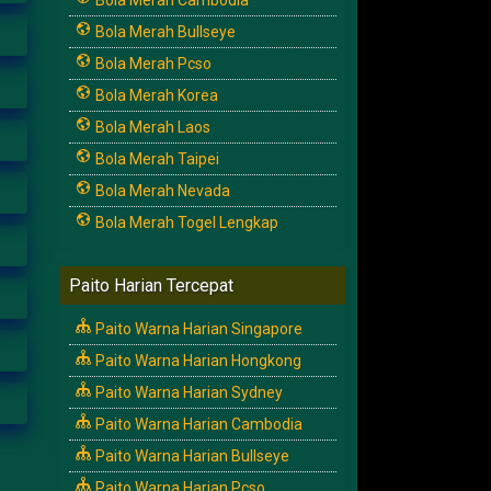
Bola Merah Cambodia
Bola Merah Bullseye
Bola Merah Pcso
Bola Merah Korea
Bola Merah Laos
Bola Merah Taipei
Bola Merah Nevada
Bola Merah Togel Lengkap
Paito Harian Tercepat
Paito Warna Harian Singapore
Paito Warna Harian Hongkong
Paito Warna Harian Sydney
Paito Warna Harian Cambodia
Paito Warna Harian Bullseye
Paito Warna Harian Pcso