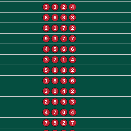
3
3
2
4
8
6
3
3
2
1
7
2
9
3
7
7
4
5
6
6
3
7
1
4
5
8
8
2
1
8
3
6
3
0
4
2
2
8
5
3
4
7
0
4
7
5
2
7