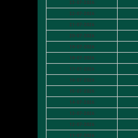
23-07-2026
22-07-2026
21-07-2026
20-07-2026
19-07-2026
18-07-2026
17-07-2026
16-07-2026
15-07-2026
14-07-2026
13-07-2026
12-07-2026
11-07-2026