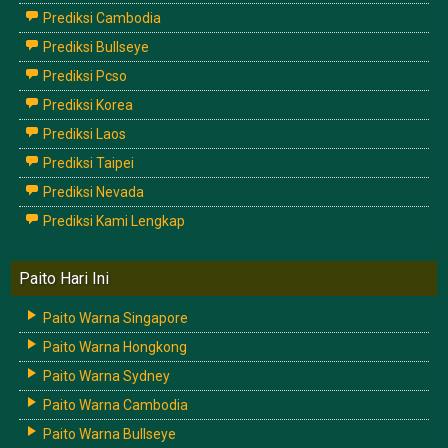
Prediksi Cambodia
Prediksi Bullseye
Prediksi Pcso
Prediksi Korea
Prediksi Laos
Prediksi Taipei
Prediksi Nevada
Prediksi Kami Lengkap
Paito Hari Ini
Paito Warna Singapore
Paito Warna Hongkong
Paito Warna Sydney
Paito Warna Cambodia
Paito Warna Bullseye