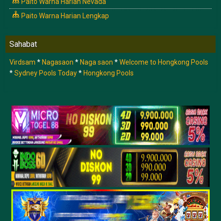
Paito Warna Harian Nevada
Paito Warna Harian Lengkap
Sahabat
Virdsam
*
Nagasaon
*
Naga saon
*
Welcome to Hongkong Pools
*
Sydney Pools Today
*
Hongkong Pools