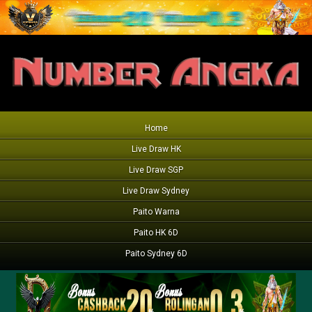
Home
Live Draw HK
Live Draw SGP
Live Draw Sydney
Paito Warna
Paito HK 6D
Paito Sydney 6D