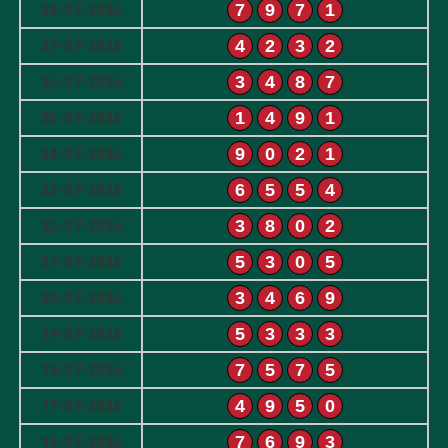
7
9
7
1
28-07-2026
4
2
3
2
27-07-2026
3
4
8
7
26-07-2026
1
4
9
1
25-07-2026
9
0
2
1
24-07-2026
6
5
5
4
23-07-2026
3
8
0
2
22-07-2026
5
3
0
5
21-07-2026
3
4
6
9
20-07-2026
5
3
3
3
19-07-2026
7
5
7
5
18-07-2026
4
9
5
0
17-07-2026
7
6
9
3
16-07-2026