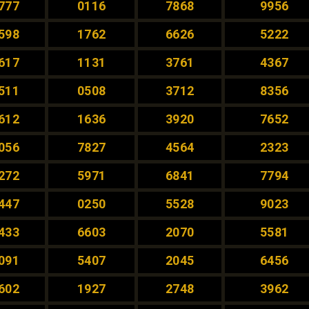
777
0116
7868
9956
598
1762
6626
5222
617
1131
3761
4367
511
0508
3712
8356
612
1636
3920
7652
056
7827
4564
2323
272
5971
6841
7794
447
0250
5528
9023
433
6603
2070
5581
091
5407
2045
6456
602
1927
2748
3962