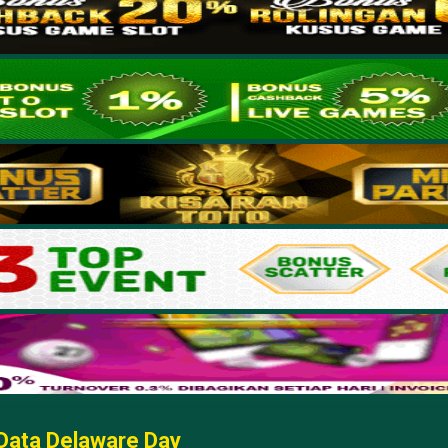
Data Delaware Day