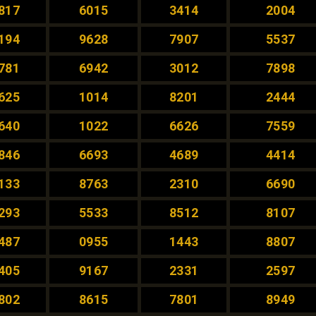
817
6015
3414
2004
194
9628
7907
5537
781
6942
3012
7898
625
1014
8201
2444
640
1022
6626
7559
846
6693
4689
4414
133
8763
2310
6690
293
5533
8512
8107
487
0955
1443
8807
405
9167
2331
2597
802
8615
7801
8949