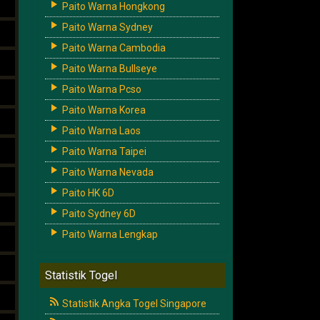
Paito Warna Hongkong
Paito Warna Sydney
Paito Warna Cambodia
Paito Warna Bullseye
Paito Warna Pcso
Paito Warna Korea
Paito Warna Laos
Paito Warna Taipei
Paito Warna Nevada
Paito HK 6D
Paito Sydney 6D
Paito Warna Lengkap
Statistik Togel
Statistik Angka Togel Singapore