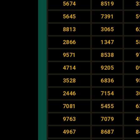
5674
8519
3
5645
7391
5
8813
3065
6
2866
1347
5
9571
8538
9
4714
9205
0
3528
6836
9
2446
7154
3
7081
5455
6
9763
7079
4
4967
8687
8