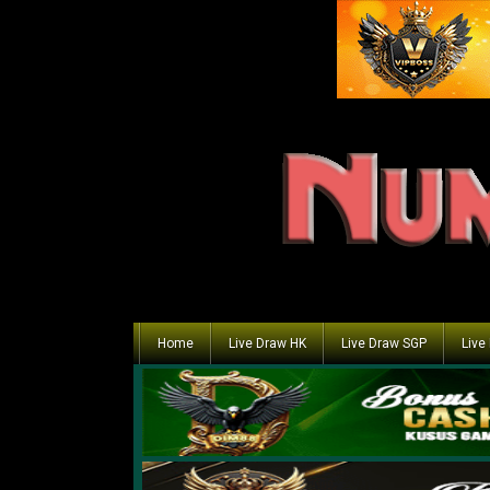
Home
Live Draw HK
Live Draw SGP
Live