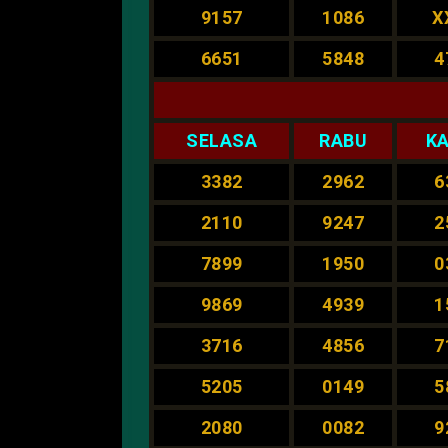
9157
1086
X
6651
5848
4
SELASA
RABU
K
3382
2962
6
2110
9247
2
7899
1950
0
9869
4939
1
3716
4856
7
5205
0149
5
2080
0082
9