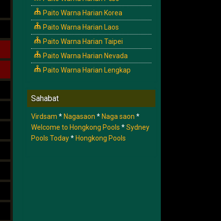
Paito Warna Harian Korea
Paito Warna Harian Laos
Paito Warna Harian Taipei
Paito Warna Harian Nevada
Paito Warna Harian Lengkap
Sahabat
Virdsam
*
Nagasaon
*
Naga saon
*
Welcome to Hongkong Pools
*
Sydney
Pools Today
*
Hongkong Pools