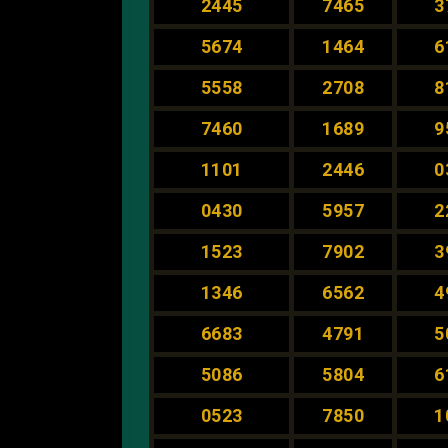
2445
7465
3
5674
1464
6
5558
2708
8
7460
1689
9
1101
2446
0
0430
5957
2
1523
7902
3
1346
6562
4
6683
4791
5
5086
5804
6
0523
7850
1