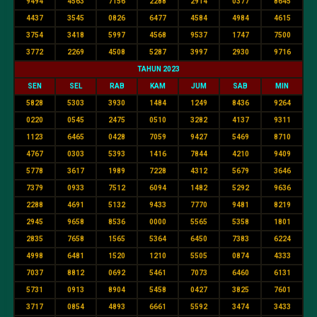
9494
4563
7156
2288
2914
0377
8645
4437
3545
0826
6477
4584
4984
4615
3754
3418
5997
4568
9537
1747
7500
3772
2269
4508
5287
3997
2930
9716
TAHUN 2023
SEN
SEL
RAB
KAM
JUM
SAB
MIN
5828
5303
3930
1484
1249
8436
9264
0220
0545
2475
0510
3282
4137
9311
1123
6465
0428
7059
9427
5469
8710
4767
0303
5393
1416
7844
4210
9409
5778
3617
1989
7228
4312
5679
3646
7379
0933
7512
6094
1482
5292
9636
2288
4691
5132
9433
7770
9481
8219
2945
9658
8536
0000
5565
5358
1801
2835
7658
1565
5364
6450
7383
6224
4998
6481
1520
1210
5505
0874
4333
7037
8812
0692
5461
7073
6460
6131
5731
0913
8904
5458
0427
3825
7601
3717
0854
4893
6661
5592
3474
3433