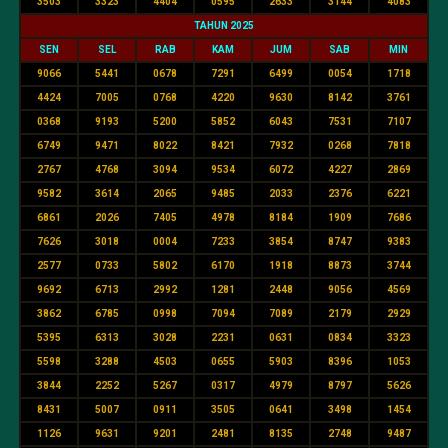
3503
3323
4404
0595
2633
3144
4083
TAHUN 2025
SEN
SEL
RAB
KAM
JUM
SAB
MIN
9066
5441
0678
7291
6499
0054
1718
4424
7005
0768
4220
9630
8142
3761
0368
9193
5200
5852
6043
7531
7107
6749
9471
8022
8421
7932
0268
7818
2767
4768
3094
9534
6072
4227
2869
9582
3614
2065
9485
2033
2376
6221
6861
2026
7405
4978
8184
1909
7686
7626
3018
0004
7233
3854
8747
9383
2577
0733
5802
6170
1918
8873
3744
9692
6713
2992
1281
2448
9056
4569
3862
6785
0998
7094
7089
2179
2929
5395
6313
3028
2231
0631
0834
3323
5598
3288
4503
0655
5903
8396
1053
3844
2252
5267
0317
4979
8797
5626
8431
5007
0911
3505
0641
3498
1454
1126
9631
9201
2481
8135
2748
9487