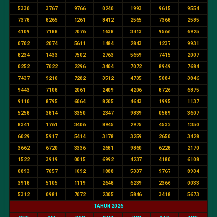
5330
3767
9766
0240
1993
9615
9554
7378
8265
1261
8412
2565
7368
2585
4109
7188
7076
1638
3413
9566
6925
0702
2074
5611
1484
2843
1237
9931
8234
1433
7502
2763
5659
7415
2007
0252
7022
2296
3404
7072
8949
7684
7437
9210
7282
3512
4735
5084
3846
9443
7108
2061
2409
4206
8726
6875
9110
8795
6064
8205
4643
1995
1137
5258
3814
3350
2347
9839
0589
3607
8341
1761
3406
8945
2975
4532
1350
6029
5917
5414
3178
3259
2650
3428
3662
6720
3336
2681
9860
6228
2170
1522
3919
0015
6992
4237
4180
6108
0893
7057
1092
1888
5337
9767
8934
3918
5105
1119
2648
6239
2366
0033
5312
0981
7072
2305
5846
3418
5673
TAHUN 2026