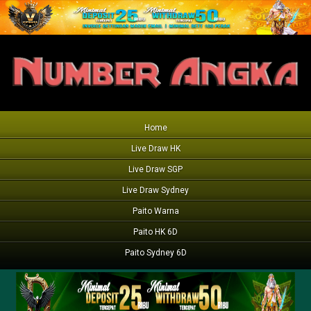
Home
Live Draw HK
Live Draw SGP
Live Draw Sydney
Paito Warna
Paito HK 6D
Paito Sydney 6D