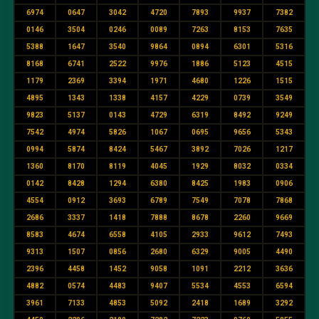
6974
0647
3042
4720
7893
9937
7382
0146
3504
0246
0089
7263
8153
7635
5388
1647
3540
9864
0894
6301
5316
8168
6741
2522
9976
1886
5123
4515
1179
2369
3394
1971
4680
1226
1515
4895
1343
1338
4157
4229
0739
3549
9823
5137
0143
4729
6319
8492
9249
7542
4974
5826
1067
0695
9656
5343
0994
5874
8424
5467
3892
7026
1217
1360
8170
8119
4045
1929
8032
0334
0142
8428
1294
6380
8425
1983
0906
4554
0912
3693
6789
7549
7078
7868
2686
3337
1418
7888
8678
2260
9669
8583
4674
6558
4105
2933
9612
7493
9313
1507
0856
2680
6329
9005
4490
2396
4458
1452
9058
1091
2212
3636
4882
0574
4483
9407
5534
4553
6594
3961
7133
4853
5092
2418
1689
3292