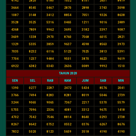
4142
2820
0185
1032
8751
2631
8419
3664
8545
0467
2870
2898
3743
3098
1087
3148
3412
8854
7051
9326
8638
3528
3525
5316
0465
1211
9016
2489
4368
7809
9962
3695
3182
3397
9087
3609
1338
2970
8760
7568
6015
2821
1329
5335
3859
9637
4598
8563
3973
7035
8232
6116
5123
7025
3813
5391
7704
1237
9484
9501
3870
4623
9619
6922
6382
0343
2636
0089
9992
1510
TAHUN 2020
SEN
SEL
RAB
KAM
JUM
SAB
MIN
1390
0277
2287
2472
5434
8576
2041
3766
7494
8283
8281
8019
5046
2739
3244
9065
9065
7367
2217
5370
5579
5755
7096
2336
4081
3312
9675
1418
4702
7542
7546
8814
8640
0293
2738
8267
8642
0752
0552
0376
6267
8676
7832
5020
8123
5659
3518
4190
4190