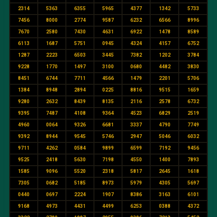
2314
5363
6355
5965
4377
1342
5733
7456
8000
2774
9587
6232
6566
8996
7670
2580
7430
4631
6922
1478
8589
6113
1687
5751
0945
4324
4157
6752
1287
2223
6503
3445
7382
1202
3784
9228
1770
1497
3100
0680
4482
3830
8451
6744
7711
4566
1479
2201
5706
1384
8948
2894
0225
8816
9515
1659
9280
2632
8439
8135
2116
2578
6732
9395
7487
4108
9364
4523
6829
2519
4960
0064
9326
6681
3337
4790
7749
9392
8944
9545
5746
2947
5046
6032
9711
4262
0584
9899
6599
7192
9456
9525
2418
5630
7198
4550
1400
7893
1585
9096
5520
2318
5817
2645
1618
7305
0682
5185
8973
5979
4305
5697
0440
0697
2224
1907
8386
3163
6101
9168
4973
4431
4499
6253
0388
4372