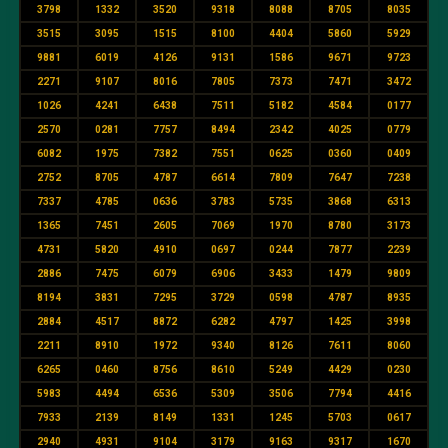
3798
1332
3520
9318
8088
8705
8035
3515
3095
1515
8100
4404
5860
5929
9881
6019
4126
9131
1586
9671
9723
2271
9107
8016
7805
7373
7471
3472
1026
4241
6438
7511
5182
4584
0177
2570
0281
7757
8494
2342
4025
0779
6082
1975
7382
7551
0625
0360
0409
2752
8705
4787
6614
7809
7647
7238
7337
4785
0636
3783
5735
3868
6313
1365
7451
2605
7069
1970
8780
3173
4731
5820
4910
0697
0244
7877
2239
2886
7475
6079
6906
3433
1479
9809
8194
3831
7295
3729
0598
4787
8935
2884
4517
8872
6282
4797
1425
3998
2211
8910
1972
9340
8126
7611
8060
6265
0460
8756
8610
5249
4429
0230
5983
4494
6536
5309
3506
7794
4416
7933
2139
8149
1331
1245
5703
0617
2940
4931
9104
3179
9163
9317
1670