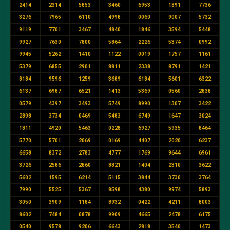
2414
2314
5853
3460
6953
1891
7736
3276
7965
6110
4998
0060
9007
5732
9119
7701
3467
4840
1846
3594
5448
9927
7630
7800
5864
2226
5374
0992
9945
5262
1410
1122
0019
1757
1161
5379
6855
2901
8811
2338
8791
1421
8184
9596
1259
3689
6184
5601
6322
6137
6987
6521
1413
5369
0560
2838
0579
4397
3493
5749
8990
1307
3422
2898
3734
0469
5483
6749
1647
3024
1811
4920
5463
0228
6927
5935
8464
5770
5701
2069
0169
4407
2020
6237
6658
8372
2783
4777
1769
9644
6961
3726
2586
2860
8821
1404
2310
3622
5602
1595
6214
5115
3844
3730
3764
7990
5525
5367
8598
4380
9974
5893
3050
3909
1184
8932
0422
4211
8003
8602
7484
0878
9909
4665
2478
6175
0540
9578
9206
6643
2818
3540
1473