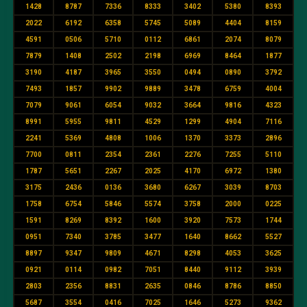
1428
8787
7336
8333
3402
5380
8393
2022
6192
6358
5745
5089
4404
8159
4591
0506
5710
0112
6861
2074
8079
7879
1408
2502
2198
6969
8464
1877
3190
4187
3965
3550
0494
0890
3792
7493
1857
9902
9889
3478
6759
4004
7079
9061
6054
9032
3664
9816
4323
8991
5955
9811
4529
1299
4904
7116
2241
5369
4808
1006
1370
3373
2896
7700
0811
2354
2361
2276
7255
5110
1787
5651
2267
2025
4170
6972
1380
3175
2436
0136
3680
6267
3039
8703
1758
6754
5846
5574
3758
2000
0225
1591
8269
8392
1600
3920
7573
1744
0951
7340
3785
3477
1640
8662
5527
8897
9347
9809
4671
8298
4053
3625
0921
0114
0982
7051
8440
9112
3939
2803
2356
8831
2635
0846
8786
8850
5687
3554
0416
7025
1646
5273
9362