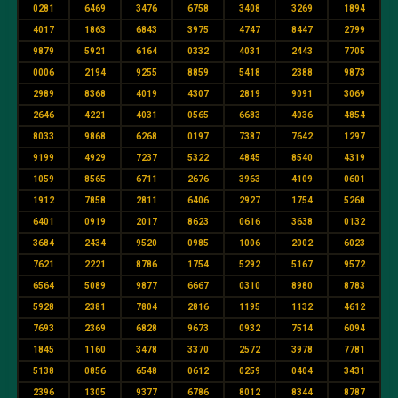
0281
6469
3476
6758
3408
3269
1894
4017
1863
6843
3975
4747
8447
2799
9879
5921
6164
0332
4031
2443
7705
0006
2194
9255
8859
5418
2388
9873
2989
8368
4019
4307
2819
9091
3069
2646
4221
4031
0565
6683
4036
4854
8033
9868
6268
0197
7387
7642
1297
9199
4929
7237
5322
4845
8540
4319
1059
8565
6711
2676
3963
4109
0601
1912
7858
2811
6406
2927
1754
5268
6401
0919
2017
8623
0616
3638
0132
3684
2434
9520
0985
1006
2002
6023
7621
2221
8786
1754
5292
5167
9572
6564
5089
9877
6667
0310
8980
8783
5928
2381
7804
2816
1195
1132
4612
7693
2369
6828
9673
0932
7514
6094
1845
1160
3478
3370
2572
3978
7781
5138
0856
6548
0612
0259
0404
3431
2396
1305
9377
6786
8012
8344
8787