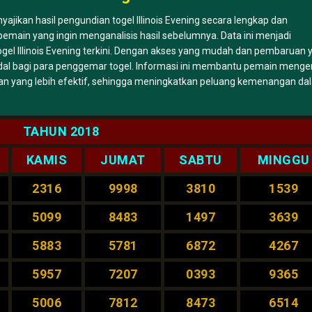
ajikan hasil pengundian togel Illinois Evening secara lengkap dan
pemain yang ingin menganalisis hasil sebelumnya. Data ini menjadi
gel Illinois Evening terkini. Dengan akses yang mudah dan pembaruan 
t andal bagi para penggemar togel. Informasi ini membantu pemain menge
an yang lebih efektif, sehingga meningkatkan peluang kemenangan da
TAHUN 2018
KAMIS
JUMAT
SABTU
MINGGU
2316
9998
3810
1539
5099
8483
1497
3639
5883
5781
6872
4267
5957
7207
0393
9365
5006
7812
8473
6514