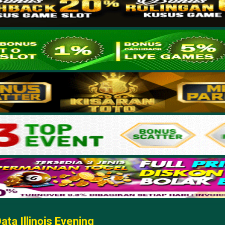
ata Illinois Evening