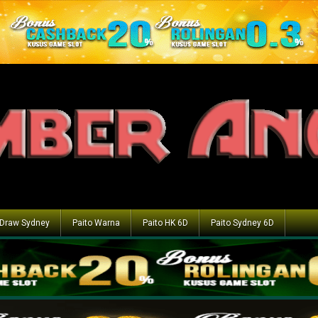
 Draw Sydney
Paito Warna
Paito HK 6D
Paito Sydney 6D