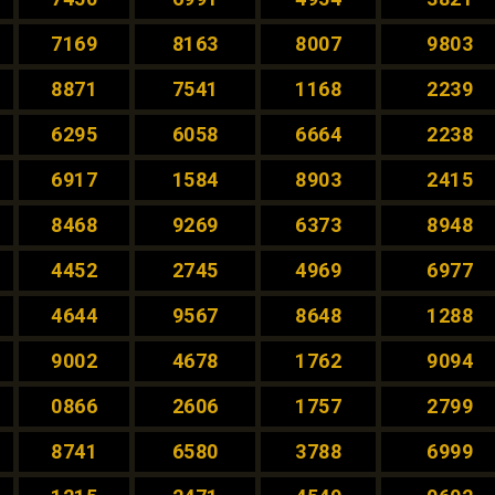
7169
8163
8007
9803
8871
7541
1168
2239
6295
6058
6664
2238
6917
1584
8903
2415
8468
9269
6373
8948
4452
2745
4969
6977
4644
9567
8648
1288
9002
4678
1762
9094
0866
2606
1757
2799
8741
6580
3788
6999