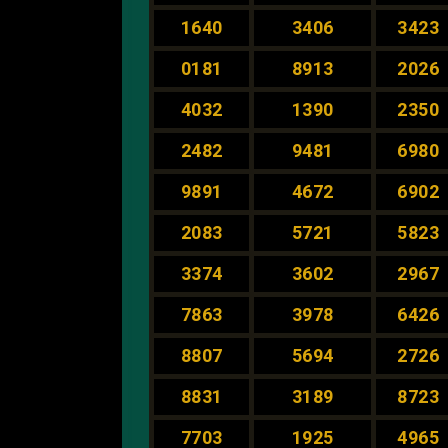
1640
3406
3423
0181
8913
2026
4032
1390
2350
2482
9481
6980
9891
4672
6902
2083
5721
5823
3374
3602
2967
7863
3978
6426
8807
5694
2726
8831
3189
8723
7703
1925
4965