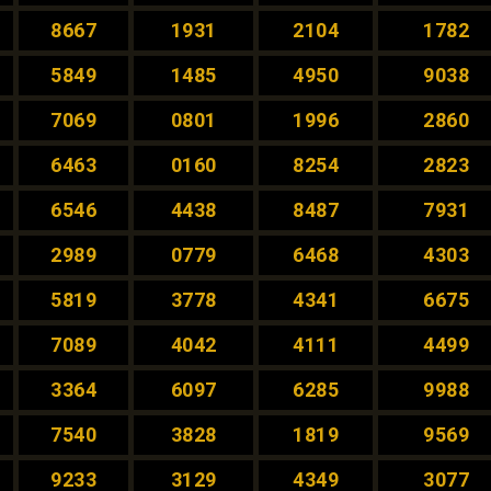
8667
1931
2104
1782
5849
1485
4950
9038
7069
0801
1996
2860
6463
0160
8254
2823
6546
4438
8487
7931
2989
0779
6468
4303
5819
3778
4341
6675
7089
4042
4111
4499
3364
6097
6285
9988
7540
3828
1819
9569
9233
3129
4349
3077