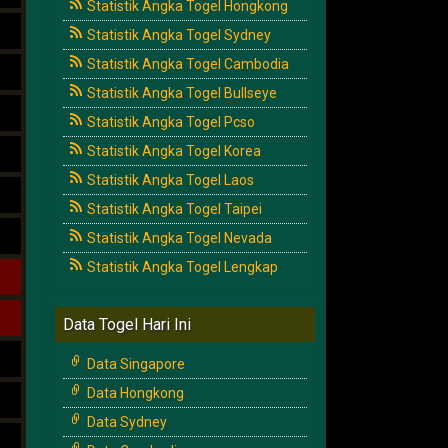
Statistik Angka Togel Hongkong
Statistik Angka Togel Sydney
Statistik Angka Togel Cambodia
Statistik Angka Togel Bullseye
Statistik Angka Togel Pcso
Statistik Angka Togel Korea
Statistik Angka Togel Laos
Statistik Angka Togel Taipei
Statistik Angka Togel Nevada
Statistik Angka Togel Lengkap
Data Togel Hari Ini
Data Singapore
Data Hongkong
Data Sydney