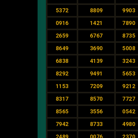
5372
8809
9903
0916
1421
7890
2659
6767
8735
8649
3690
5008
6838
4139
3243
8292
9491
5653
1153
7209
9212
8317
8570
7727
8565
3556
0542
7942
8733
4980
2489
0076
2370