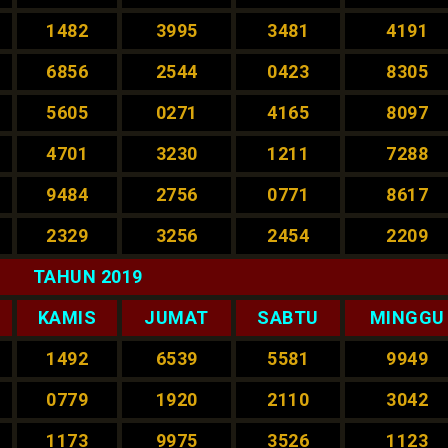
1482
3995
3481
4191
6856
2544
0423
8305
5605
0271
4165
8097
4701
3230
1211
7288
9484
2756
0771
8617
2329
3256
2454
2209
TAHUN 2019
KAMIS
JUMAT
SABTU
MINGGU
1492
6539
5581
9949
0779
1920
2110
3042
1173
9975
3526
1123