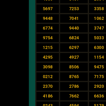
5697
7253
3358
9448
7041
1062
6774
9440
3747
9754
6824
5033
1215
6297
6300
4295
4927
1154
3098
8506
9475
0212
8765
7175
2370
2786
2920
4186
7662
6636
0243
4594
5179