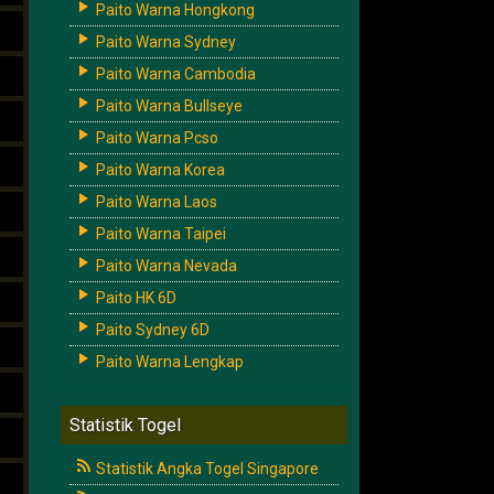
Paito Warna Hongkong
Paito Warna Sydney
Paito Warna Cambodia
Paito Warna Bullseye
Paito Warna Pcso
Paito Warna Korea
Paito Warna Laos
Paito Warna Taipei
Paito Warna Nevada
Paito HK 6D
Paito Sydney 6D
Paito Warna Lengkap
Statistik Togel
Statistik Angka Togel Singapore