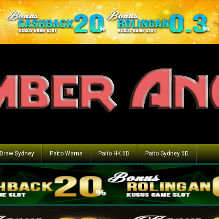
 Draw Sydney
Paito Warna
Paito HK 6D
Paito Sydney 6D