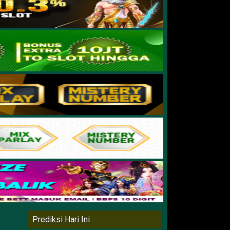
Prediksi Hari Ini