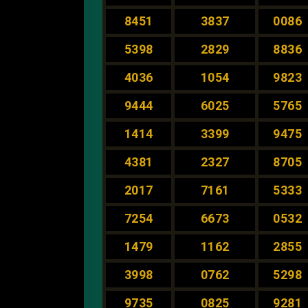
8451
3837
0086
5398
2829
8836
4036
1054
9823
9444
6025
5765
1414
3399
9475
4381
2327
8705
2017
7161
5333
7254
6673
0532
1479
1162
2855
3998
0762
5298
9735
0825
9281