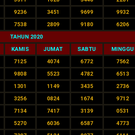
9236
3451
9699
9932
7538
2809
9180
6206
TAHUN 2020
KAMIS
JUMAT
SABTU
MINGGU
7125
4074
6772
7562
9808
5523
4782
6513
1301
1149
3435
2736
3256
0824
1674
9712
7134
7417
3139
0531
5270
6036
6587
4773