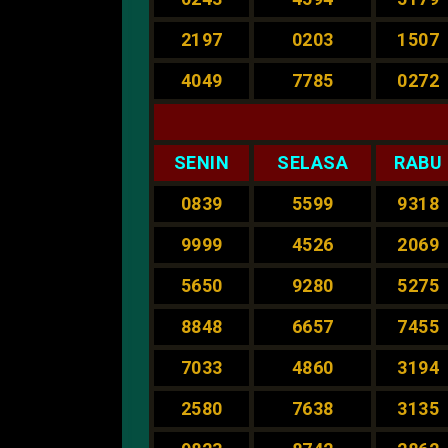
2197
0203
1507
4049
7785
0272
SENIN
SELASA
RABU
0839
5599
9318
9999
4526
2069
5650
9280
5275
8848
6657
7455
7033
4860
3194
2580
7638
3135