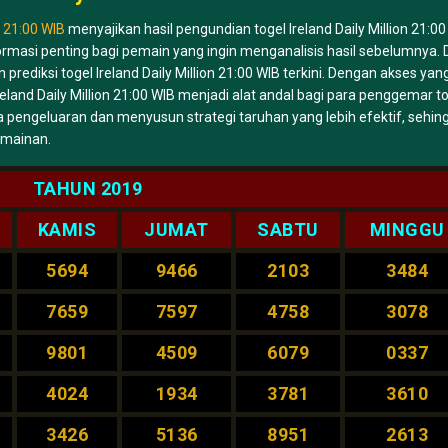
n 21:00 WIB
menyajikan hasil pengundian togel Ireland Daily Million 21:00
ormasi penting bagi pemain yang ingin menganalisis hasil sebelumnya. 
ediksi togel Ireland Daily Million 21:00 WIB terkini. Dengan akses yan
land Daily Million 21:00 WIB menjadi alat andal bagi para penggemar to
 pengeluaran dan menyusun strategi taruhan yang lebih efektif, sehin
mainan.
TAHUN 2019
KAMIS
JUMAT
SABTU
MINGGU
5694
9466
2103
3484
7659
7597
4758
3078
9801
4509
6079
0337
4024
1934
3781
3610
3426
5136
8951
2613