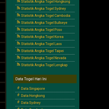
Statistik Angka Togel Hongkong
Statistik Angka Togel Sydney
Statistik Angka Togel Cambodia
Statistik Angka Togel Bullseye
Statistik Angka Togel Pcso
Statistik Angka Togel Korea
Statistik Angka Togel Laos
Statistik Angka Togel Taipei
Statistik Angka Togel Nevada
Statistik Angka Togel Lengkap
Data Togel Hari Ini
Data Singapore
Data Hongkong
Data Sydney