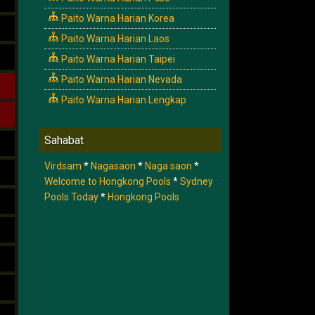
Paito Warna Harian Korea
Paito Warna Harian Laos
Paito Warna Harian Taipei
Paito Warna Harian Nevada
Paito Warna Harian Lengkap
Sahabat
Virdsam
*
Nagasaon
*
Naga saon
*
Welcome to Hongkong Pools
*
Sydney
Pools Today
*
Hongkong Pools