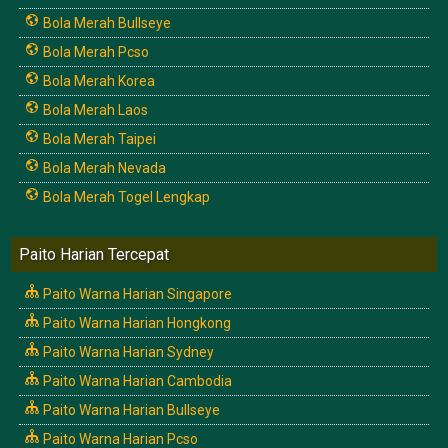
Bola Merah Bullseye
Bola Merah Pcso
Bola Merah Korea
Bola Merah Laos
Bola Merah Taipei
Bola Merah Nevada
Bola Merah Togel Lengkap
Paito Harian Tercepat
Paito Warna Harian Singapore
Paito Warna Harian Hongkong
Paito Warna Harian Sydney
Paito Warna Harian Cambodia
Paito Warna Harian Bullseye
Paito Warna Harian Pcso