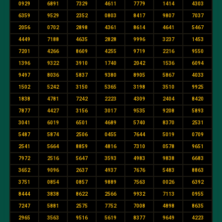
0929
6891
7329
4611
7779
1414
4303
6359
9529
2352
0803
8417
9807
7037
2056
0702
2898
4361
8614
4641
5467
4449
7188
4635
2828
9996
3237
1453
7201
4266
8609
4255
9719
2216
9550
1396
9322
3910
1740
2042
1536
6094
9497
8036
5837
9380
8905
5867
4033
1502
5242
3150
5365
3198
3510
9925
1838
4781
7242
2223
4309
2404
8420
7877
4427
3156
3017
9535
9208
5893
3041
6019
6501
4689
5740
8370
2531
5487
5874
2506
0455
7644
5019
0709
2541
5664
8859
4816
7310
0578
9651
7972
2516
5647
3593
4983
9838
6683
3652
9096
2637
4937
7676
5483
8863
3751
0854
0857
9889
7563
0026
6392
8444
3838
8622
2566
9932
7113
0955
7247
5881
2575
7752
7008
4898
8635
2965
3563
9516
5619
8377
9649
4223