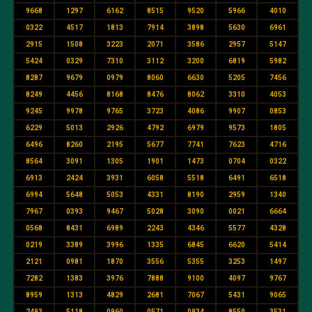
9668
1297
6162
8515
9520
5966
4010
0322
4517
1813
7914
3898
5630
6961
2915
1508
3223
2071
3586
2957
5147
5424
0329
7310
3112
3200
6819
5982
8287
9679
0979
8060
6630
5205
7456
8249
4456
8168
8476
8062
3310
4053
9245
9978
9765
3723
4086
9907
0853
6229
5013
2926
4792
6979
9573
1805
6496
8260
2195
5677
7741
7623
4716
8564
3091
1305
1901
1473
0704
0322
6913
2424
3931
6058
5518
6491
6518
6994
5648
5053
4331
8190
2959
1340
7967
0393
9467
5028
3090
0021
6664
0568
8431
6989
2243
4346
5577
4328
0219
3389
3996
1335
6845
6620
5414
2121
0981
1870
3556
5355
3253
1497
7282
1383
3976
7888
9100
4097
9767
8959
1313
4829
2681
7067
5431
9065
2493
5118
0960
0571
0934
8550
3531