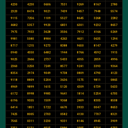
4230
4230
0606
7531
9269
8167
2780
2320
8474
9021
7439
9457
7948
5574
9115
7256
1109
5527
8645
3268
2282
4682
5357
9920
6831
6301
9232
8657
7975
7933
3628
3506
7912
4166
0269
9981
5080
8984
4263
4631
0635
1294
8717
1215
9273
8388
9650
8147
4279
0940
4550
6482
1944
8766
4592
1915
9025
2666
2737
5433
4355
2059
4996
2360
3250
7249
8577
9241
3393
9364
8354
2974
9049
9738
0809
4790
4123
9118
8809
5204
3636
1575
9811
0865
4969
9899
1615
5120
4309
0739
5633
6172
8998
9985
9641
1814
5254
6705
6196
9555
1509
9368
2409
8305
8508
6414
1851
5722
6670
3933
0047
8653
7425
8005
2703
0582
4130
7707
8321
7565
0311
3230
9331
8146
4945
3909
3351
5131
6015
5996
1005
0214
6203