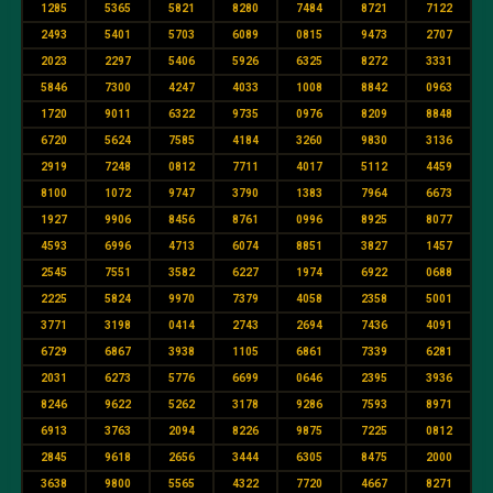
1285
5365
5821
8280
7484
8721
7122
2493
5401
5703
6089
0815
9473
2707
2023
2297
5406
5926
6325
8272
3331
5846
7300
4247
4033
1008
8842
0963
1720
9011
6322
9735
0976
8209
8848
6720
5624
7585
4184
3260
9830
3136
2919
7248
0812
7711
4017
5112
4459
8100
1072
9747
3790
1383
7964
6673
1927
9906
8456
8761
0996
8925
8077
4593
6996
4713
6074
8851
3827
1457
2545
7551
3582
6227
1974
6922
0688
2225
5824
9970
7379
4058
2358
5001
3771
3198
0414
2743
2694
7436
4091
6729
6867
3938
1105
6861
7339
6281
2031
6273
5776
6699
0646
2395
3936
8246
9622
5262
3178
9286
7593
8971
6913
3763
2094
8226
9875
7225
0812
2845
9618
2656
3444
6305
8475
2000
3638
9800
5565
4322
7720
4667
8271