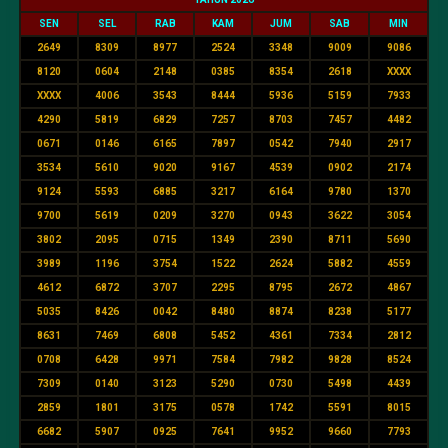
SEN
SEL
RAB
KAM
JUM
SAB
MIN
2649
8309
8977
2524
3348
9009
9086
8120
0604
2148
0385
8354
2618
XXXX
XXXX
4006
3543
8444
5936
5159
7933
4290
5819
6829
7257
8703
7457
4482
0671
0146
6165
7897
0542
7940
2917
3534
5610
9020
9167
4539
0902
2174
9124
5593
6885
3217
6164
9780
1370
9700
5619
0209
3270
0943
3622
3054
3802
2095
0715
1349
2390
8711
5690
3989
1196
3754
1522
2624
5882
4559
4612
6872
3707
2295
8795
2672
4867
5035
8426
0042
8480
8874
8238
5177
8631
7469
6808
5452
4361
7334
2812
0708
6428
9971
7584
7982
9828
8524
7309
0140
3123
5290
0730
5498
4439
2859
1801
3175
0578
1742
5591
8015
6682
5907
0925
7641
9952
9660
7793