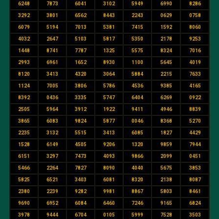
6248
7873
6041
3102
5949
6990
8286
3292
3801
6562
8443
2243
0629
0758
6079
5194
7013
5381
7415
1592
8060
4032
2647
5103
5817
5350
2178
9253
1448
8741
7787
1325
5575
8324
7016
2993
6961
1652
8930
1100
5645
4019
8120
3413
4320
3064
5884
2215
7633
1124
7005
3806
5786
4536
9385
4165
8392
0436
3335
5747
6404
6269
0922
2505
5964
3912
1922
9411
4946
8839
3865
6083
9824
5877
0046
8368
5270
2235
3132
5515
3413
6085
1827
4429
1528
6149
4505
9206
1320
9859
7944
6151
3297
7473
4093
9866
2099
0451
5466
2264
7827
8090
4040
5675
3853
5825
6521
3403
6081
8320
2138
8087
2380
2239
9282
9981
8867
5803
8461
9690
6952
6084
6460
7246
9165
6824
3978
9444
6704
0105
5999
7528
3503