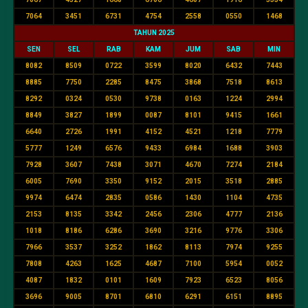
7064
3451
6731
4754
2558
0550
1468
TAHUN 2025
SEN
SEL
RAB
KAM
JUM
SAB
MIN
8082
8509
0722
3599
8020
6432
7443
8885
7750
2285
8475
3868
7518
8613
8292
0324
0530
9738
0163
1224
2994
8849
3827
1899
0087
8101
9415
1661
6640
2726
1991
4152
4521
1218
7779
5777
1249
6576
9433
6984
1688
3903
7928
3607
7438
3071
4670
7274
2184
6005
7690
3350
9152
2015
3518
2885
9974
6474
2835
0586
1430
1104
4735
2153
8135
3342
2456
2306
4777
2136
1018
8186
6286
3690
3216
9776
3306
7966
3537
3252
1862
8113
7974
9255
7808
4263
1625
4687
7100
5954
0052
4087
1832
0101
1609
7923
6523
8056
3696
9005
8701
6810
6291
6151
8895