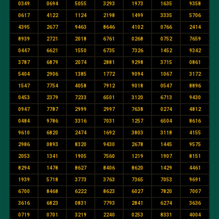
0349
0694
5055
3293
1973
1635
9358
0617
4122
1124
2198
1499
3335
5706
4395
2677
9463
8646
4102
0766
2414
8939
2721
2018
6761
0268
0752
7659
0447
6621
1550
6735
7326
1452
9342
3787
6879
2074
2881
9298
3715
0861
5404
2906
1385
1772
9094
1067
3172
1547
7754
4058
7912
9018
0547
8896
0453
2379
7233
6501
3120
6713
9430
0947
7787
2999
2997
7638
0274
4812
0484
9786
3316
7031
1257
6504
8616
9610
6820
2474
1692
3803
3118
4155
2986
0893
8320
9430
2678
1445
9575
2053
1341
1905
7560
1219
1907
8151
8294
1478
8627
8406
8620
1429
4461
1939
5718
3773
3763
7365
7053
9691
6700
8468
6222
8623
6027
7820
7007
3616
6823
0831
7793
2841
6274
3636
0719
0701
3219
2240
0253
8331
4004