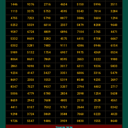
1446
9376
2716
4634
5150
5996
3511
1113
3375
5753
4595
5543
7014
3284
4755
7253
5790
8877
3086
3604
1294
0252
5559
6014
2337
5879
8208
9640
9587
6724
4809
6896
7104
3765
4471
5332
8659
3282
4575
6415
0708
6667
0302
3281
7483
9111
4386
0946
6154
5989
5132
1754
6907
9975
4369
0534
8064
8631
7869
8595
2653
3222
9980
2861
9090
5161
3017
6311
9336
5833
9234
4147
3427
3351
6006
3316
5479
8697
2350
1553
5319
8548
9235
2697
8347
7527
9937
3207
2794
4402
2717
5006
4779
0780
2834
2098
1254
5638
8659
2942
7608
4805
2110
2528
4561
4411
0107
7502
9767
2644
2213
0342
9298
3724
3869
3588
7060
0223
4023
9726
5547
9486
3959
0830
1555
8640
TAHUN 2026