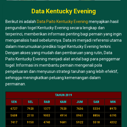
Data Kentucky Evening
Berikut ini adalah
Data Paito Kentucky Evening
menyajikan hasil
pengundian togel Kentucky Evening secara lengkap dan
terperinci, memberikan informasi penting bagi pemain yang ingin
menganalisis hasil sebelumnya. Data ini menjadi referensi utama
dalam merumuskan prediksi togel Kentucky Evening terkini.
Dengan akses yang mudah dan pembaruan yang rutin, Data
Paito Kentucky Evening menjadi alat andal bagi para penggemar
togel. Informasi ini membantu pemain mengenali pola
pengeluaran dan menyusun strategi taruhan yang lebih efektif,
sehingga meningkatkan peluang kemenangan dalam
permainan.
TAHUN 2019
SEN
SEL
RAB
KAM
JUM
SAB
MIN
6727
7920
1377
7020
7636
5334
8973
5608
2110
9003
4914
0961
8856
6195
7417
9150
4740
9681
5922
5518
4332