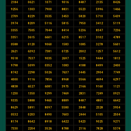
2184
0621
1071
9016
8487
2135
8426
9256
1303
7900
8831
5523
5996
1466
2709
8229
3535
3453
5820
5710
5439
3974
8209
5116
5815
7950
3412
5119
3355
7505
7044
8414
5236
8347
7236
3351
3615
6601
6215
8517
3102
4789
0588
0120
9060
1583
1085
3278
5601
2621
6392
7381
0725
2002
1257
5612
9518
7537
9035
2697
1525
9444
1813
9798
5099
0352
1083
4188
8499
2400
8742
2298
5026
7637
3445
2904
7749
4000
9116
7856
8968
5566
4694
6297
4838
6527
6081
3975
2166
9160
1121
1230
1350
9299
7469
2831
7249
0921
9335
5888
9465
8889
8487
4801
6642
8629
5891
8097
5580
3848
2328
3954
0532
0203
8490
7603
2444
5105
2504
8174
8642
8918
6422
5423
9025
9271
7330
2204
3526
8788
2116
7828
5374