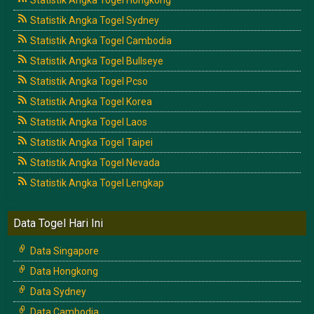
Statistik Angka Togel Sydney
Statistik Angka Togel Cambodia
Statistik Angka Togel Bullseye
Statistik Angka Togel Pcso
Statistik Angka Togel Korea
Statistik Angka Togel Laos
Statistik Angka Togel Taipei
Statistik Angka Togel Nevada
Statistik Angka Togel Lengkap
Data Togel Hari Ini
Data Singapore
Data Hongkong
Data Sydney
Data Cambodia