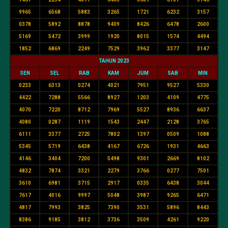
9965
6568
5883
3265
1721
6232
3157
0378
5892
8878
9409
8426
6478
2600
5169
5472
3999
1920
8015
1574
4494
1852
6869
2249
7529
3962
3377
3147
TAHUN 2023
SEN
SEL
RAB
KAM
JUM
SAB
MIN
0233
6313
0274
4021
7951
9527
5330
4422
7288
5566
8927
1203
4109
4775
4070
7220
8712
7969
5527
8936
6637
4080
0287
1119
1543
2447
2128
3765
6111
3377
2725
7802
1397
0509
1088
5345
5719
6438
4167
6726
1931
4663
4146
3404
7200
5498
9301
2669
8102
4832
7874
3321
2279
3766
0277
7501
3610
6981
3715
2917
0335
6438
3044
7617
4016
9997
5048
3987
9265
6471
4817
7993
3825
7390
3531
5896
8443
8386
9185
3812
3736
3509
4261
9220