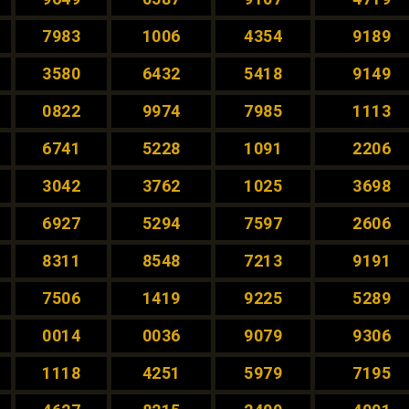
7983
1006
4354
9189
3580
6432
5418
9149
0822
9974
7985
1113
6741
5228
1091
2206
3042
3762
1025
3698
6927
5294
7597
2606
8311
8548
7213
9191
7506
1419
9225
5289
0014
0036
9079
9306
1118
4251
5979
7195