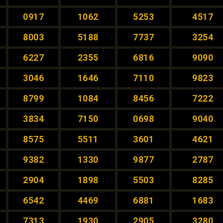
0917
1062
5253
4517
8003
5188
7737
3254
6227
2355
6816
9090
3046
1646
7110
9823
8799
1084
8456
7222
3834
7150
0698
9040
8575
5511
3601
4621
9382
1330
9877
2787
2904
1898
5503
8285
6542
4469
6881
1683
7313
1930
2905
3280