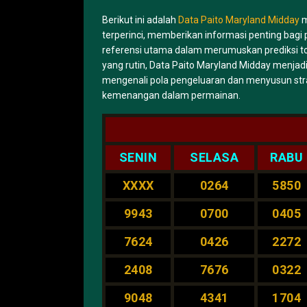
Berikut ini adalah
Data Paito Maryland Midday
m
terperinci, memberikan informasi penting bagi 
referensi utama dalam merumuskan prediksi t
yang rutin, Data Paito Maryland Midday menjad
mengenali pola pengeluaran dan menyusun stra
kemenangan dalam permainan.
SENIN
SELASA
RABU
XXXX
0264
5850
9943
0700
0405
7624
0426
2272
2408
7676
0322
9048
4341
1704