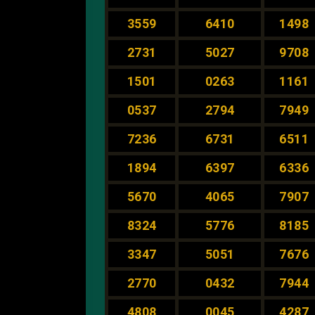
3559
6410
1498
2731
5027
9708
1501
0263
1161
0537
2794
7949
7236
6731
6511
1894
6397
6336
5670
4065
7907
8324
5776
8185
3347
5051
7676
2770
0432
7944
4808
0045
4287