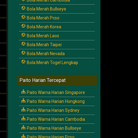
Bola Merah Cambodia
Bola Merah Bullseye
Bola Merah Pcso
Bola Merah Korea
Bola Merah Laos
Bola Merah Taipei
Bola Merah Nevada
Bola Merah Togel Lengkap
Paito Harian Tercepat
Paito Warna Harian Singapore
Paito Warna Harian Hongkong
Paito Warna Harian Sydney
Paito Warna Harian Cambodia
Paito Warna Harian Bullseye
Paito Warna Harian Pcso