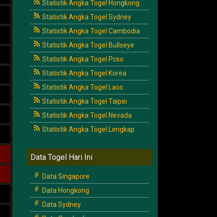
Statistik Angka Togel Hongkong
Statistik Angka Togel Sydney
Statistik Angka Togel Cambodia
Statistik Angka Togel Bullseye
Statistik Angka Togel Pcso
Statistik Angka Togel Korea
Statistik Angka Togel Laos
Statistik Angka Togel Taipei
Statistik Angka Togel Nevada
Statistik Angka Togel Lengkap
Data Togel Hari Ini
Data Singapore
Data Hongkong
Data Sydney