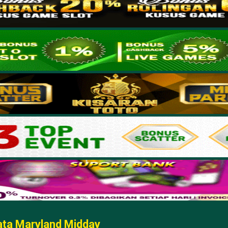
ata Maryland Midday