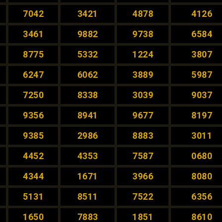
7042
3421
4878
4126
3461
9882
9738
6584
8775
5332
1224
3807
6247
6062
3889
5987
7250
8338
3039
9037
9356
8941
9677
8197
9385
2986
8883
3011
4452
4353
7587
0680
4344
1671
3966
8080
5131
8511
7522
6356
1650
7883
1851
8610