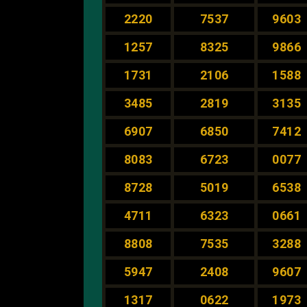
2220
7537
9603
1257
8325
9866
1731
2106
1588
3485
2819
3135
6907
6850
7412
8083
6723
0077
8728
5019
6538
4711
6323
0661
8808
7535
3288
5947
2408
9607
1317
0622
1973