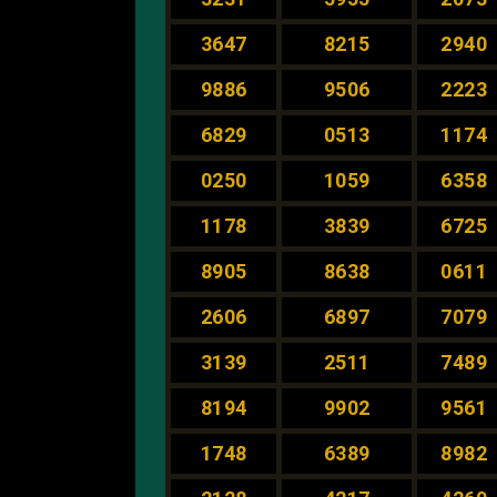
3647
8215
2940
9886
9506
2223
6829
0513
1174
0250
1059
6358
1178
3839
6725
8905
8638
0611
2606
6897
7079
3139
2511
7489
8194
9902
9561
1748
6389
8982