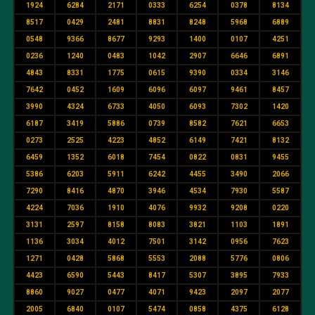
1924
6284
2171
0333
6254
0378
8134
8517
0429
2481
8831
8248
5968
6889
0548
9366
8677
9293
1400
0107
4251
0236
1240
0483
1042
2907
6646
6891
4843
8331
1775
0615
9390
0334
3146
7642
0452
1609
6096
6097
9461
8457
3990
4324
6733
4050
6093
7302
1420
6187
3419
5886
0739
8582
7621
6653
0273
2525
4223
4852
6149
7421
8132
6459
1352
6018
7454
0822
0831
9455
5386
6203
5911
6242
4455
3490
2066
7290
8416
4870
3946
4534
7930
5587
4224
7036
1910
4076
9932
9208
0220
3131
2597
8158
8083
3821
1103
1891
1136
3034
4012
7501
3142
0956
7623
1271
0428
5868
5553
2088
5776
0806
4423
6590
5443
8417
5307
3895
7933
8860
9027
0477
4071
9423
2097
2077
2005
6840
0107
5474
0858
4375
6128