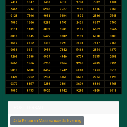
7414
5647
1483
4610
9703
7582
XXXX
XXXX
7243
5966
0227
7956
5315
9769
0128
7506
9051
9684
1802
2386
7548
4890
1666
5295
8495
2421
9647
7400
8131
3189
0853
0505
7137
6062
0566
3818
5845
5422
8882
7969
6918
3803
8659
0322
7456
3091
2558
7847
0153
0036
0121
2959
7342
5468
2344
1370
7261
3380
0957
4946
0709
5635
2088
8660
3566
6206
8364
3226
4489
7991
5890
6830
3462
9742
6813
1473
3511
4423
7062
6993
5355
6657
2073
8193
0370
8857
2286
0881
3679
8384
5763
7890
8433
5920
8742
9296
4868
6019
POST TERKAIT
Data Keluaran Massachusetts Evening