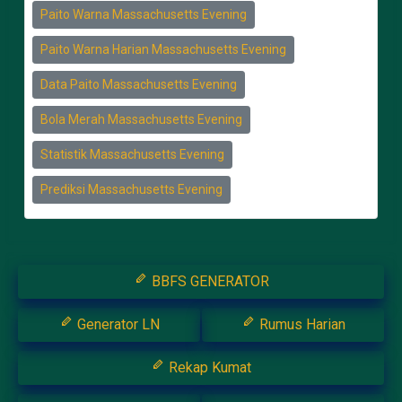
Paito Warna Massachusetts Evening
Paito Warna Harian Massachusetts Evening
Data Paito Massachusetts Evening
Bola Merah Massachusetts Evening
Statistik Massachusetts Evening
Prediksi Massachusetts Evening
BBFS GENERATOR
Generator LN
Rumus Harian
Rekap Kumat