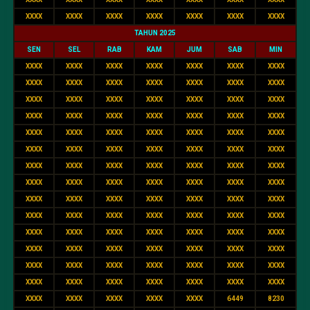
XXXX
XXXX
XXXX
XXXX
XXXX
XXXX
XXXX
TAHUN 2025
SEN
SEL
RAB
KAM
JUM
SAB
MIN
XXXX
XXXX
XXXX
XXXX
XXXX
XXXX
XXXX
XXXX
XXXX
XXXX
XXXX
XXXX
XXXX
XXXX
XXXX
XXXX
XXXX
XXXX
XXXX
XXXX
XXXX
XXXX
XXXX
XXXX
XXXX
XXXX
XXXX
XXXX
XXXX
XXXX
XXXX
XXXX
XXXX
XXXX
XXXX
XXXX
XXXX
XXXX
XXXX
XXXX
XXXX
XXXX
XXXX
XXXX
XXXX
XXXX
XXXX
XXXX
XXXX
XXXX
XXXX
XXXX
XXXX
XXXX
XXXX
XXXX
XXXX
XXXX
XXXX
XXXX
XXXX
XXXX
XXXX
XXXX
XXXX
XXXX
XXXX
XXXX
XXXX
XXXX
XXXX
XXXX
XXXX
XXXX
XXXX
XXXX
XXXX
XXXX
XXXX
XXXX
XXXX
XXXX
XXXX
XXXX
XXXX
XXXX
XXXX
XXXX
XXXX
XXXX
XXXX
XXXX
XXXX
XXXX
XXXX
XXXX
XXXX
XXXX
XXXX
XXXX
XXXX
XXXX
XXXX
6449
8230