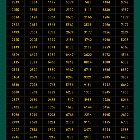
2543
3304
1197
5374
7480
4484
9748
0455
9365
2245
2990
4119
3330
4987
0014
0129
5764
9670
2166
4286
1972
7672
0657
8348
5560
3508
7460
7179
4433
7061
9738
2674
3177
0326
2024
7945
2025
3997
2186
4742
6098
5293
8143
9949
9041
8553
2109
8229
6565
4529
6404
8984
0447
3622
5473
4516
5115
8581
6466
9818
0804
1088
6358
0574
2572
5880
9967
6713
1686
8857
0164
2653
9055
8245
9321
7885
3939
6580
7278
1748
5956
9181
8742
6642
6000
3708
0829
6257
1353
3245
1803
2847
2180
2455
1517
4988
0738
8216
5402
4850
3765
1695
6144
6426
7150
5068
8090
5223
6766
2294
3995
2692
2933
9623
0281
2302
9115
0175
6753
0722
7853
0307
0715
3470
5444
3383
2746
4743
7217
7853
2933
4597
6453