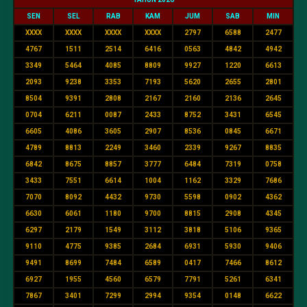
SEN
SEL
RAB
KAM
JUM
SAB
MIN
XXXX
XXXX
XXXX
XXXX
2797
6588
2477
4767
1511
2514
6416
0563
4842
4942
3349
5464
4085
8809
9927
1220
6613
2093
9238
3353
7193
5620
2655
2801
8504
9391
2808
2167
2160
2136
2645
0704
6211
0087
2433
8752
3431
6545
6605
4086
3605
2907
8536
0845
6671
4789
8813
2249
3460
2339
9267
8835
6842
8675
8857
3777
6484
7319
0758
3433
7551
6614
1004
1162
3329
7686
7070
8092
4432
9730
5598
0902
4362
6630
6061
1180
9700
8815
2908
4345
6297
2179
1549
3112
3818
5106
9365
9110
4775
9385
2684
6931
5930
9406
9491
8699
7484
6589
0417
7466
8612
6927
1955
4560
6579
7791
5261
6341
7867
3401
7299
2994
9354
0148
6622