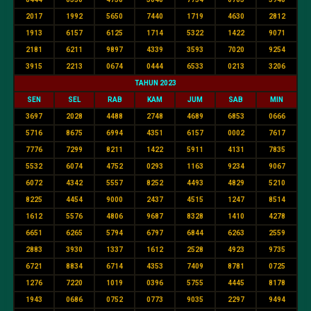
2017
1992
5650
7440
1719
4630
2812
1913
6157
6125
1714
5322
1422
9071
2181
6211
9897
4339
3593
7020
9254
3915
2213
0674
0444
6533
0213
3206
TAHUN 2023
SEN
SEL
RAB
KAM
JUM
SAB
MIN
3697
2028
4488
2748
4689
6853
0666
5716
8675
6994
4351
6157
0002
7617
7776
7299
8211
1422
5911
4131
7835
5532
6074
4752
0293
1163
9234
9067
6072
4342
5557
8252
4493
4829
5210
8225
4454
9000
2437
4515
1247
8514
1612
5576
4806
9687
8328
1410
4278
6651
6265
5794
6797
6844
6263
2559
2883
3930
1337
1612
2528
4923
9735
6721
8834
6714
4353
7409
8781
0725
1276
7220
1019
0396
5755
4445
8178
1943
0686
0752
0773
9035
2297
9494