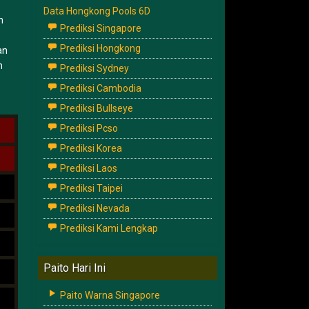
Data Hongkong Pools 6D
n
Prediksi Singapore
Prediksi Hongkong
an
n
Prediksi Sydney
Prediksi Cambodia
Prediksi Bullseye
Prediksi Pcso
Prediksi Korea
Prediksi Laos
Prediksi Taipei
Prediksi Nevada
Prediksi Kami Lengkap
Paito Hari Ini
Paito Warna Singapore