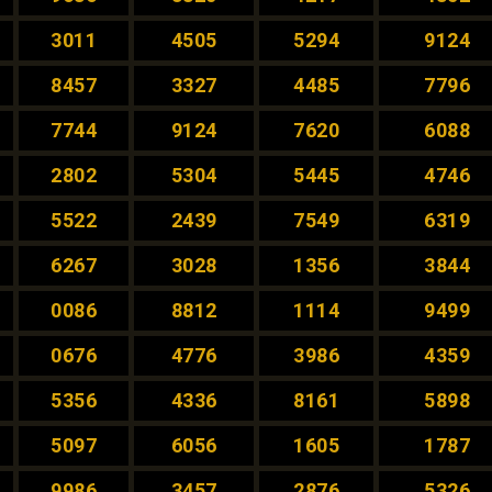
3011
4505
5294
9124
8457
3327
4485
7796
7744
9124
7620
6088
2802
5304
5445
4746
5522
2439
7549
6319
6267
3028
1356
3844
0086
8812
1114
9499
0676
4776
3986
4359
5356
4336
8161
5898
5097
6056
1605
1787
9986
3457
2876
5326