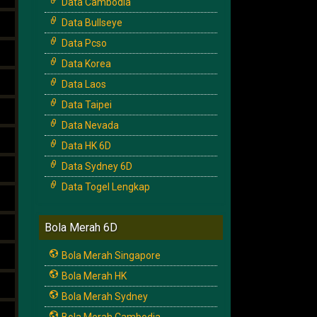
Data Cambodia
Data Bullseye
Data Pcso
Data Korea
Data Laos
Data Taipei
Data Nevada
Data HK 6D
Data Sydney 6D
Data Togel Lengkap
Bola Merah 6D
Bola Merah Singapore
Bola Merah HK
Bola Merah Sydney