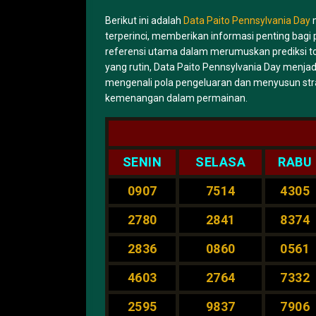
Berikut ini adalah
Data Paito Pennsylvania Day
m
terperinci, memberikan informasi penting bagi 
referensi utama dalam merumuskan prediksi t
yang rutin, Data Paito Pennsylvania Day menja
mengenali pola pengeluaran dan menyusun stra
kemenangan dalam permainan.
SENIN
SELASA
RABU
0907
7514
4305
2780
2841
8374
2836
0860
0561
4603
2764
7332
2595
9837
7906