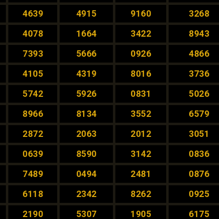
4639
4915
9160
3268
4078
1664
3422
8943
7393
5666
0926
4866
4105
4319
8016
3736
5742
5926
0831
5026
8966
8134
3552
6579
2872
2063
2012
3051
0639
8590
3142
0836
7489
0494
2481
0876
6118
2342
8262
0925
2190
5307
1905
6175