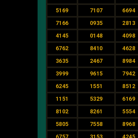
5169
7107
6694
7166
0935
2813
4145
0148
4098
6762
8410
4628
3635
2467
8984
3999
9615
7942
6245
1551
8512
1151
5329
6169
8102
8261
5554
5805
7558
8968
6757
3153
4245