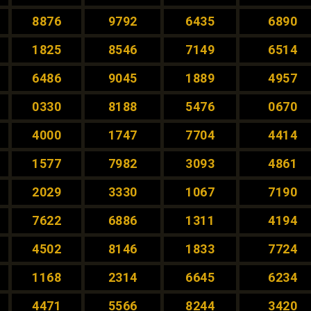
8876
9792
6435
6890
1825
8546
7149
6514
6486
9045
1889
4957
0330
8188
5476
0670
4000
1747
7704
4414
1577
7982
3093
4861
2029
3330
1067
7190
7622
6886
1311
4194
4502
8146
1833
7724
1168
2314
6645
6234
4471
5566
8244
3420