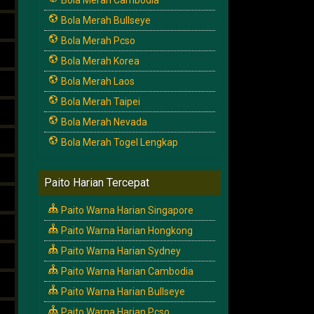
Bola Merah Cambodia
Bola Merah Bullseye
Bola Merah Pcso
Bola Merah Korea
Bola Merah Laos
Bola Merah Taipei
Bola Merah Nevada
Bola Merah Togel Lengkap
Paito Harian Tercepat
Paito Warna Harian Singapore
Paito Warna Harian Hongkong
Paito Warna Harian Sydney
Paito Warna Harian Cambodia
Paito Warna Harian Bullseye
Paito Warna Harian Pcso