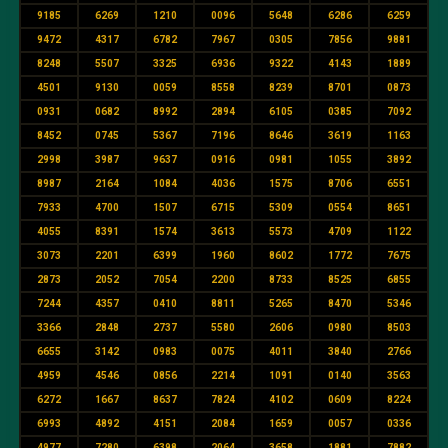
9185
6269
1210
0096
5648
6286
6259
9472
4317
6782
7967
0305
7856
9881
8248
5507
3325
6936
9322
4143
1889
4501
9130
0059
8558
8239
8701
0873
0931
0682
8992
2894
6105
0385
7092
8452
0745
5367
7196
8646
3619
1163
2998
3987
9637
0916
0981
1055
3892
8987
2164
1084
4036
1575
8706
6551
7933
4700
1507
6715
5309
0554
8651
4055
8391
1574
3613
5573
4709
1122
3073
2201
6399
1960
8602
1772
7675
2873
2052
7054
2200
8733
8525
6855
7244
4357
0410
8811
5265
8470
5346
3366
2848
2737
5580
2606
0980
8503
6655
3142
0983
0075
4011
3840
2766
4959
4546
0856
2214
1091
0140
3563
6272
1667
8637
7824
4102
0609
8224
6993
4892
4151
2084
1659
0057
0336
4977
7280
6398
2064
3658
1881
7882