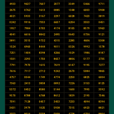
4933
9637
7607
2077
3349
5466
9711
2675
0762
1613
0885
1348
6003
5908
4021
5933
3167
2297
6028
7423
3819
0242
9916
7353
6657
6204
3553
0451
1957
7984
0703
4174
8105
8579
5963
4041
6616
8842
2495
0643
0736
9121
3891
3515
9732
4315
2285
4606
5308
1524
6960
8444
9011
0326
9992
1578
7251
1404
8398
4266
1029
1986
8187
1501
2293
1750
8657
4806
5177
2735
7791
7970
1615
7619
6147
9195
7277
7616
7117
2712
9242
2670
5084
9865
4757
0044
1749
4774
2250
6825
6004
7363
2413
3858
0892
7226
3153
8125
5372
0452
8580
5144
1600
7995
3592
9570
8788
6768
8612
1839
2195
7546
7591
7128
0457
3453
7233
4094
8394
3431
3979
1025
5938
7315
6923
8821
3553
9016
5558
5009
4729
6234
8804