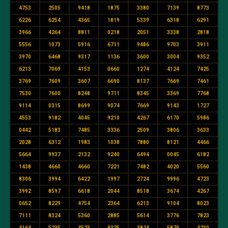
4753
2505
9418
1875
3380
7139
8773
6226
6254
4365
1819
5339
6318
6291
3966
4264
8811
0218
2051
3338
2818
5556
1073
5916
6711
9486
9703
3911
3970
6468
9317
1136
3600
3004
9352
6213
7069
4153
0660
1274
4124
7425
3769
7609
3607
6690
8137
7669
7461
7530
7600
8248
9711
8345
3369
7768
9114
0315
8699
9074
7669
9143
1727
4553
9182
4045
9210
4267
6170
5986
0442
5183
7485
3336
2509
3806
3633
2028
6312
1983
1038
7880
8121
4466
5664
9937
2132
9240
6494
0045
6182
1438
4660
4660
7221
7482
4020
5560
8306
3994
6422
1997
2724
9996
4723
3992
8597
6618
2044
8518
3674
4267
0652
8229
4754
2364
6213
9104
8023
7111
8324
5360
2885
5614
3776
7823
4164
5235
4523
9325
3824
5870
4230