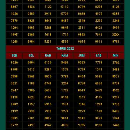
8367
6436
7122
5112
0749
8296
6126
1026
0489
3916
5709
0668
4974
0385
7870
3823
8645
8487
2548
2292
2248
1204
9083
6268
0845
2511
6421
4999
1995
6389
7618
1714
9863
7041
XXXX
1260
5984
5231
6536
9654
0911
8793
TAHUN 2022
SEN
SEL
RAB
KAM
JUM
SAB
MIN
9626
5004
0136
5465
9353
7718
2762
9708
3615
5284
1575
9759
1341
2488
0358
3568
8036
3783
0404
5085
8537
3021
9108
0749
2269
8750
6050
0739
2247
0386
6655
1722
8619
5453
4520
8120
9625
0168
0168
7002
4125
9202
9202
1757
5316
7954
7346
1224
9730
2192
7938
7938
2279
2279
1128
8485
3339
7701
0087
9014
9941
3879
1344
9772
7495
4942
4055
9785
8933
7440