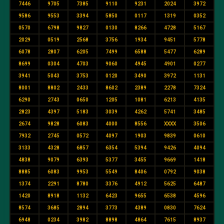
7446
9705
7385
9110
9231
2024
3972
9586
9553
3394
5850
0117
1319
0352
0570
6798
9827
0130
8266
4728
5167
2029
0519
2568
3756
1934
9451
5778
6078
2807
6205
7499
6588
5477
6289
8699
0304
4703
9060
4945
4901
0277
3941
5043
3753
0120
3490
3972
1131
8001
8802
2433
8602
2389
2278
7324
6290
2743
0650
1205
1081
6213
4135
2823
4397
5183
3039
4262
5741
3485
2674
9828
6083
4000
8556
XXXX
3506
7932
2745
0572
4097
1903
9839
0610
3133
4328
6857
6354
5394
9426
4094
4838
9079
6393
5377
3455
9669
1418
8885
6083
9953
5549
8406
0792
9038
1374
2291
8780
3376
4912
5625
6487
1420
8918
1132
6423
9655
6538
4596
8574
3685
2894
3773
4389
0830
7624
6948
0234
3982
8898
4864
7615
8937