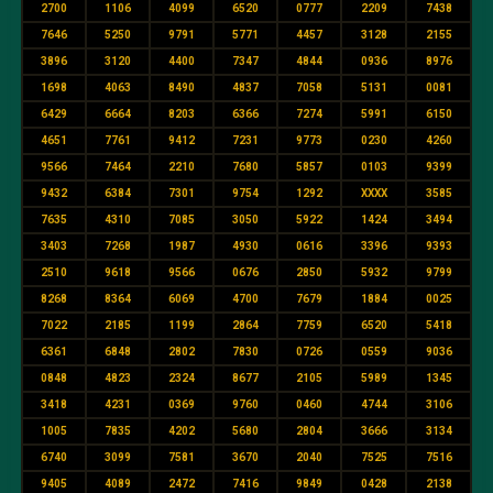
2700
1106
4099
6520
0777
2209
7438
7646
5250
9791
5771
4457
3128
2155
3896
3120
4400
7347
4844
0936
8976
1698
4063
8490
4837
7058
5131
0081
6429
6664
8203
6366
7274
5991
6150
4651
7761
9412
7231
9773
0230
4260
9566
7464
2210
7680
5857
0103
9399
9432
6384
7301
9754
1292
XXXX
3585
7635
4310
7085
3050
5922
1424
3494
3403
7268
1987
4930
0616
3396
9393
2510
9618
9566
0676
2850
5932
9799
8268
8364
6069
4700
7679
1884
0025
7022
2185
1199
2864
7759
6520
5418
6361
6848
2802
7830
0726
0559
9036
0848
4823
2324
8677
2105
5989
1345
3418
4231
0369
9760
0460
4744
3106
1005
7835
4202
5680
2804
3666
3134
6740
3099
7581
3670
2040
7525
7516
9405
4089
2472
7416
9849
0428
2138