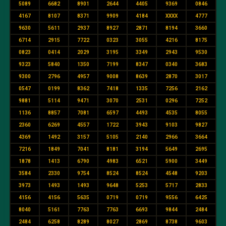
5089
6682
8901
2644
4405
9369
0846
4167
8107
8371
9909
4184
XXXX
4777
9630
5611
2937
8927
2871
8194
3660
6714
2915
7722
0323
3055
4216
8175
0823
0414
2029
3195
3349
2943
9530
9323
5840
1350
7199
8347
0340
3683
9300
2796
4957
9008
8639
2870
3017
0547
0199
8362
7418
1335
7256
2162
9881
5114
9471
3070
2531
0296
7252
1136
8857
7081
6597
4493
4535
8055
2360
6269
4557
1722
3943
9103
9827
4369
1492
3157
5105
2140
2966
3664
7216
1849
7041
8181
3194
5649
2695
1878
1413
6790
4983
6521
5900
3449
3584
2330
9754
8524
8524
4548
9203
3973
1493
1493
9648
5253
5717
2833
4156
4156
5635
0719
0719
9556
6425
8040
5161
7763
7763
6693
9844
2484
2484
6258
8289
8027
2869
8738
9603