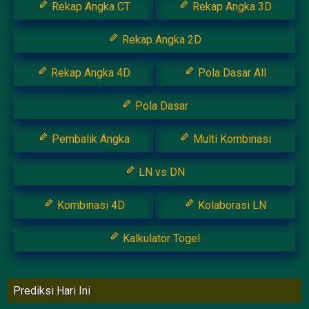
Rekap Angka CT
Rekap Angka 3D
Rekap Angka 2D
Rekap Angka 4D
Pola Dasar All
Pola Dasar
Pembalik Angka
Multi Kombinasi
LN vs DN
Kombinasi 4D
Kolaborasi LN
Kalkulator Togel
Prediksi Hari Ini