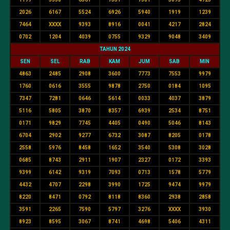
2026
6167
5524
6926
5940
1919
1239
7464
XXXX
9393
8916
0041
4217
2824
0702
1204
4039
0755
9329
9048
3409
TAHUN 2024
SEN
SEL
RAB
KAM
JUM
SAB
MIN
4863
2485
2908
3600
7773
7553
9979
1760
0616
3555
9878
2750
0184
1095
7347
7281
0646
5614
0033
4037
3879
5116
5805
3870
8357
6939
2534
8751
0171
9829
7745
4405
0490
5046
8143
6704
2902
9277
6732
3087
8205
0178
2558
5976
8458
1652
3540
5308
3028
0685
8743
2911
1907
2327
0172
3393
9399
6142
9319
7093
0713
1578
5779
4432
4707
2298
3990
1725
9474
9979
8220
8471
0792
8118
8360
2938
2858
3591
2265
7590
5797
3276
XXXX
3930
8923
8595
3067
8741
4698
5406
4311