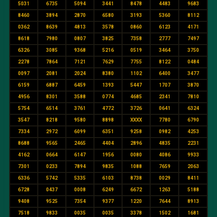
5031
6735
5094
3441
8478
4483
9683
8460
3894
2870
6580
3193
5360
8112
0362
8639
4813
3578
0860
6123
4171
8618
7980
0807
3825
7358
2777
7497
6326
3085
9368
5216
0519
3464
3750
2278
7864
7121
7629
7755
8122
0484
0097
2081
2024
8380
1102
6400
3477
6159
6887
6459
1393
5447
1707
3870
4956
8301
3588
0774
4685
2341
7810
5754
6514
3761
4772
3726
0641
6324
3547
8218
9580
8898
XXXX
7780
6790
7334
2972
6099
6351
9258
0982
4253
8688
9565
2465
4404
2896
4835
2231
4162
0664
6147
1956
0080
4086
9933
7301
0233
7894
9835
1088
7659
2063
6336
5742
5335
6103
8738
0029
8411
6728
0437
0008
6249
6672
1263
5188
9408
9525
7354
9377
1220
7644
8913
7518
9833
0035
0035
3378
1502
1681