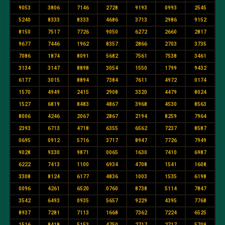
9053
3806
7146
2728
9193
0993
2545
5240
8333
8333
4686
3713
2986
9152
8150
7517
7726
9050
6272
2660
2817
9677
7446
1962
8357
2866
2703
3735
7086
1874
8091
5682
7561
7538
3461
3134
3147
8898
3054
1550
1799
9432
6177
3015
8894
7384
7611
4972
0174
1570
4949
2415
2908
3320
4479
8024
1527
6819
8483
4867
3968
4530
8563
8006
4246
2067
2867
2194
8259
7964
2393
6713
4718
6355
6562
7237
8587
0695
0912
5716
3717
8947
7726
7949
9028
9330
9871
0065
1630
7410
6987
6222
7413
1100
6934
4708
1541
1608
3308
8124
6177
4836
1003
1535
6198
0096
4261
6520
0760
8738
5114
7847
3542
6493
0935
5657
9229
4395
7768
8937
7281
7113
1668
7362
7224
6525
1516
8418
5153
4750
2717
2717
5709