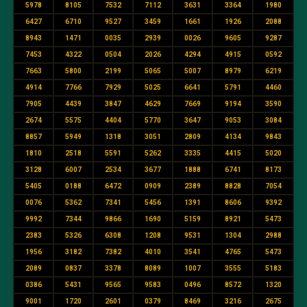
5978
8105
7532
7112
3631
3364
1980
6427
6710
9527
3459
1661
1926
2088
8943
1471
0035
2939
0026
9605
9287
7453
4322
0504
2026
4294
4915
0592
7663
5800
2199
5065
5007
8979
6219
4914
7766
7929
5025
6641
5791
4460
7905
4439
3847
4629
7669
9194
3590
2674
5575
4404
5770
3647
9053
3084
8857
5949
1318
3051
2809
4134
9843
1810
2518
5591
5262
3335
4415
5020
3128
6007
2534
3677
1888
6741
8173
5405
0188
6472
0909
2389
8828
7054
0076
5362
7341
5456
1391
8606
9392
9992
7344
9866
1690
5159
8921
5473
2383
5326
6308
1208
9531
1304
2988
1956
3182
7382
4010
3541
4765
5473
2089
0837
3378
8089
1007
3555
5183
0386
5431
9565
9583
0496
8572
1320
9001
1720
2601
0379
8469
3216
2675