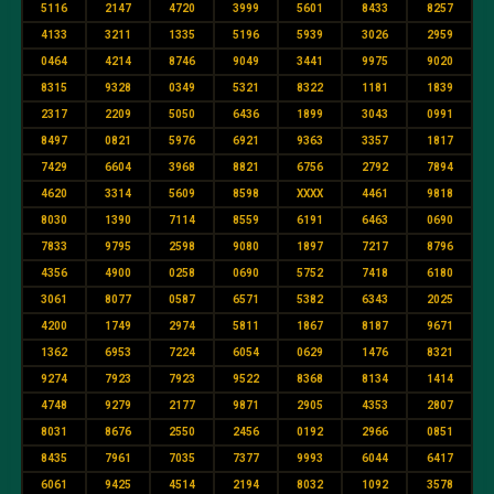
5116
2147
4720
3999
5601
8433
8257
4133
3211
1335
5196
5939
3026
2959
0464
4214
8746
9049
3441
9975
9020
8315
9328
0349
5321
8322
1181
1839
2317
2209
5050
6436
1899
3043
0991
8497
0821
5976
6921
9363
3357
1817
7429
6604
3968
8821
6756
2792
7894
4620
3314
5609
8598
XXXX
4461
9818
8030
1390
7114
8559
6191
6463
0690
7833
9795
2598
9080
1897
7217
8796
4356
4900
0258
0690
5752
7418
6180
3061
8077
0587
6571
5382
6343
2025
4200
1749
2974
5811
1867
8187
9671
1362
6953
7224
6054
0629
1476
8321
9274
7923
7923
9522
8368
8134
1414
4748
9279
2177
9871
2905
4353
2807
8031
8676
2550
2456
0192
2966
0851
8435
7961
7035
7377
9993
6044
6417
6061
9425
4514
2194
8032
1092
3578