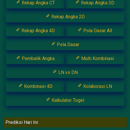
Rekap Angka CT
Rekap Angka 3D
Rekap Angka 2D
Rekap Angka 4D
Pola Dasar All
Pola Dasar
Pembalik Angka
Multi Kombinasi
LN vs DN
Kombinasi 4D
Kolaborasi LN
Kalkulator Togel
Prediksi Hari Ini