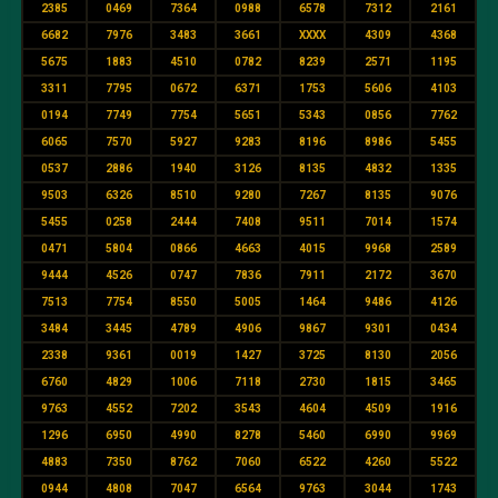
2385
0469
7364
0988
6578
7312
2161
6682
7976
3483
3661
XXXX
4309
4368
5675
1883
4510
0782
8239
2571
1195
3311
7795
0672
6371
1753
5606
4103
0194
7749
7754
5651
5343
0856
7762
6065
7570
5927
9283
8196
8986
5455
0537
2886
1940
3126
8135
4832
1335
9503
6326
8510
9280
7267
8135
9076
5455
0258
2444
7408
9511
7014
1574
0471
5804
0866
4663
4015
9968
2589
9444
4526
0747
7836
7911
2172
3670
7513
7754
8550
5005
1464
9486
4126
3484
3445
4789
4906
9867
9301
0434
2338
9361
0019
1427
3725
8130
2056
6760
4829
1006
7118
2730
1815
3465
9763
4552
7202
3543
4604
4509
1916
1296
6950
4990
8278
5460
6990
9969
4883
7350
8762
7060
6522
4260
5522
0944
4808
7047
6564
9763
3044
1743