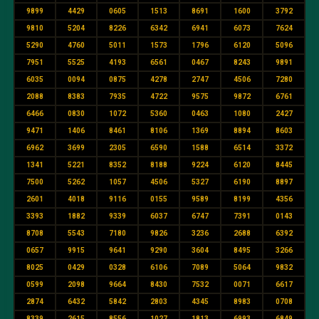
9899
4429
0605
1513
8691
1600
3792
9810
5204
8226
6342
6941
6073
7624
5290
4760
5011
1573
1796
6120
5096
7951
5525
4193
6561
0467
8243
9891
6035
0094
0875
4278
2747
4506
7280
2088
8383
7935
4722
9575
9872
6761
6466
0830
1072
5360
0463
1080
2427
9471
1406
8461
8106
1369
8894
8603
6962
3699
2305
6590
1588
6514
3372
1341
5221
8352
8188
9224
6120
8445
7500
5262
1057
4506
5327
6190
8897
2601
4018
9116
0155
9589
8199
4356
3393
1882
9339
6037
6747
7391
0143
8708
5543
7180
9826
3236
2688
6392
0657
9915
9641
9290
3604
8495
3266
8025
0429
0328
6106
7089
5064
9832
0599
2098
9664
8430
7532
0071
6617
2874
6432
5842
2803
4345
8983
0708
8339
2615
8556
1027
1813
6993
6849