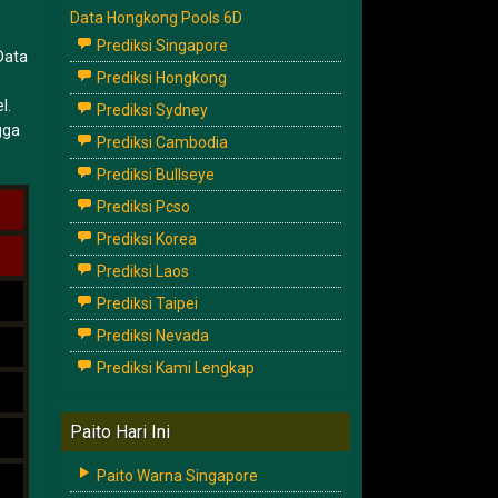
Data Hongkong Pools 6D
Prediksi Singapore
Data
Prediksi Hongkong
l.
Prediksi Sydney
gga
Prediksi Cambodia
Prediksi Bullseye
Prediksi Pcso
Prediksi Korea
Prediksi Laos
Prediksi Taipei
Prediksi Nevada
Prediksi Kami Lengkap
Paito Hari Ini
Paito Warna Singapore