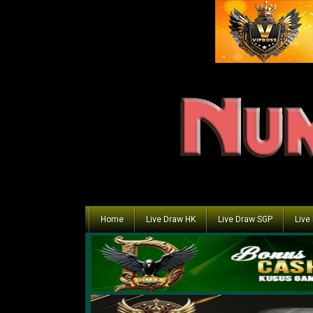
Home
Live Draw HK
Live Draw SGP
Live