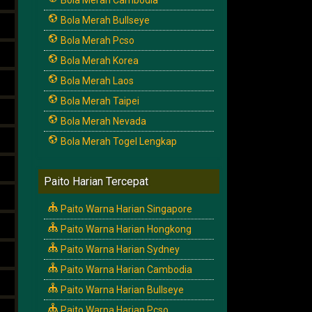
Bola Merah Cambodia
Bola Merah Bullseye
Bola Merah Pcso
Bola Merah Korea
Bola Merah Laos
Bola Merah Taipei
Bola Merah Nevada
Bola Merah Togel Lengkap
Paito Harian Tercepat
Paito Warna Harian Singapore
Paito Warna Harian Hongkong
Paito Warna Harian Sydney
Paito Warna Harian Cambodia
Paito Warna Harian Bullseye
Paito Warna Harian Pcso