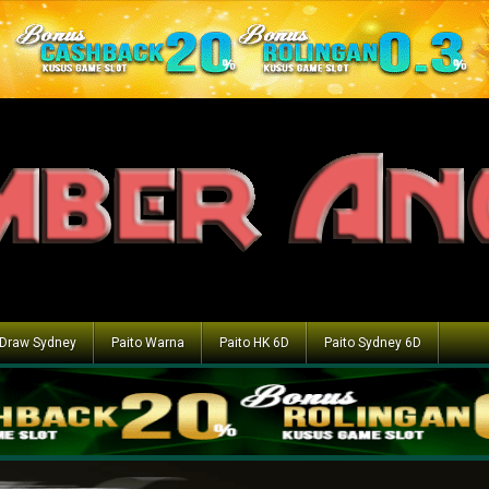
 Draw Sydney
Paito Warna
Paito HK 6D
Paito Sydney 6D