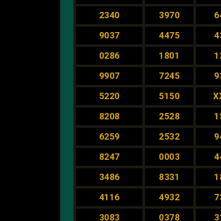
2340
3970
6
9037
4475
4
0286
1801
1
9907
7245
9
5220
5150
X
8208
2528
1
6259
2532
9
8247
0003
4
3486
8331
1
4116
4932
7
3083
0378
3