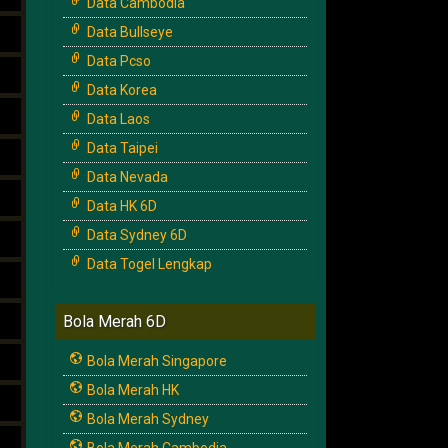
Data Cambodia
Data Bullseye
Data Pcso
Data Korea
Data Laos
Data Taipei
Data Nevada
Data HK 6D
Data Sydney 6D
Data Togel Lengkap
Bola Merah 6D
Bola Merah Singapore
Bola Merah HK
Bola Merah Sydney