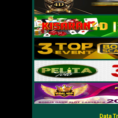
Data T