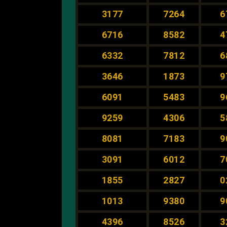
3177
7264
6
6716
8582
4
6332
7812
6
3646
1873
9
6091
5483
9
9259
4306
5
8081
7183
9
3091
6012
7
1855
2827
0
1013
9380
9
4396
8526
3