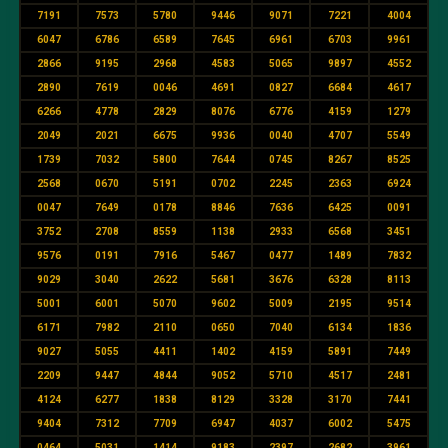
7191
7573
5780
9446
9071
7221
4004
6047
6786
6589
7645
6961
6703
9961
2866
9195
2968
4583
5065
9897
4552
2890
7619
0046
4691
0827
6684
4617
6266
4778
2829
8076
6776
4159
1279
2049
2021
6675
9936
0040
4707
5549
1739
7032
5800
7644
0745
8267
8525
2568
0670
5191
0702
2245
2363
6924
0047
7649
0178
8846
7636
6425
0091
3752
2708
8559
1138
2933
6568
3451
9576
0191
7916
5467
0477
1489
7832
9029
3040
2622
5681
3676
6328
8113
5001
6001
5070
9602
5009
2195
9514
6171
7982
2110
0650
7040
6134
1836
9027
5055
4411
1402
4159
5891
7449
2209
9447
4844
9052
5710
4517
2481
4124
6277
1838
8129
3328
3170
7441
9404
7312
7709
6947
4037
6002
5475
0464
5031
1414
9183
2397
2682
3961