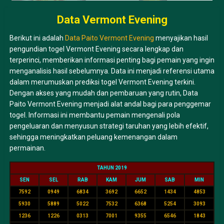
Data Vermont Evening
Berikut ini adalah
Data Paito Vermont Evening
menyajikan hasil
pengundian togel Vermont Evening secara lengkap dan
terperinci, memberikan informasi penting bagi pemain yang ingin
menganalisis hasil sebelumnya. Data ini menjadi referensi utama
dalam merumuskan prediksi togel Vermont Evening terkini.
Dengan akses yang mudah dan pembaruan yang rutin, Data
Paito Vermont Evening menjadi alat andal bagi para penggemar
togel. Informasi ini membantu pemain mengenali pola
pengeluaran dan menyusun strategi taruhan yang lebih efektif,
sehingga meningkatkan peluang kemenangan dalam
permainan.
TAHUN 2019
SEN
SEL
RAB
KAM
JUM
SAB
MIN
7592
0949
6834
3692
6652
1434
4853
5930
5889
5022
7532
6368
5254
3093
1236
1226
0313
7001
9355
6546
1843