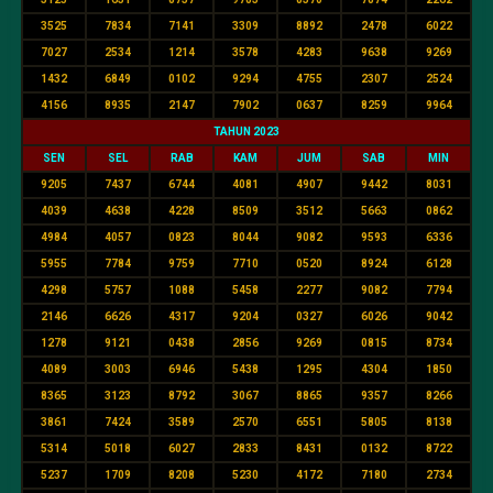
3525
7834
7141
3309
8892
2478
6022
7027
2534
1214
3578
4283
9638
9269
1432
6849
0102
9294
4755
2307
2524
4156
8935
2147
7902
0637
8259
9964
TAHUN 2023
SEN
SEL
RAB
KAM
JUM
SAB
MIN
9205
7437
6744
4081
4907
9442
8031
4039
4638
4228
8509
3512
5663
0862
4984
4057
0823
8044
9082
9593
6336
5955
7784
9759
7710
0520
8924
6128
4298
5757
1088
5458
2277
9082
7794
2146
6626
4317
9204
0327
6026
9042
1278
9121
0438
2856
9269
0815
8734
4089
3003
6946
5438
1295
4304
1850
8365
3123
8792
3067
8865
9357
8266
3861
7424
3589
2570
6551
5805
8138
5314
5018
6027
2833
8431
0132
8722
5237
1709
8208
5230
4172
7180
2734