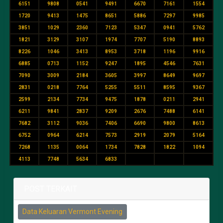
6151
9808
0541
9491
6670
7161
1554
1720
9413
1475
8651
5886
7297
9985
3851
1029
2360
7123
5347
0941
5762
1821
3129
3107
1974
7707
5190
8893
8226
1046
3413
8953
3718
1196
9916
6885
0713
1152
9247
1895
4546
7631
7090
3009
2184
3605
3997
8649
9697
2831
0218
7764
5255
5511
8595
9367
2599
2134
7734
9475
1878
0211
2941
6211
9841
2837
9209
2676
7488
6141
7682
3112
9036
7406
6690
9800
8613
6752
0964
6214
7573
2919
2079
5164
7268
1135
0064
1734
7828
1822
1094
4113
7748
5634
6833
POST TERKAIT
Data Keluaran Vermont Evening