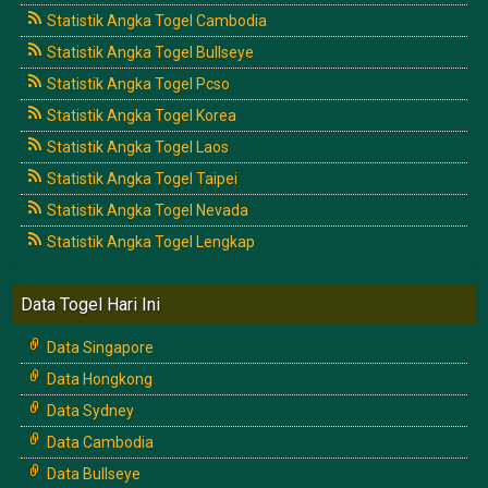
Statistik Angka Togel Cambodia
Statistik Angka Togel Bullseye
Statistik Angka Togel Pcso
Statistik Angka Togel Korea
Statistik Angka Togel Laos
Statistik Angka Togel Taipei
Statistik Angka Togel Nevada
Statistik Angka Togel Lengkap
Data Togel Hari Ini
Data Singapore
Data Hongkong
Data Sydney
Data Cambodia
Data Bullseye