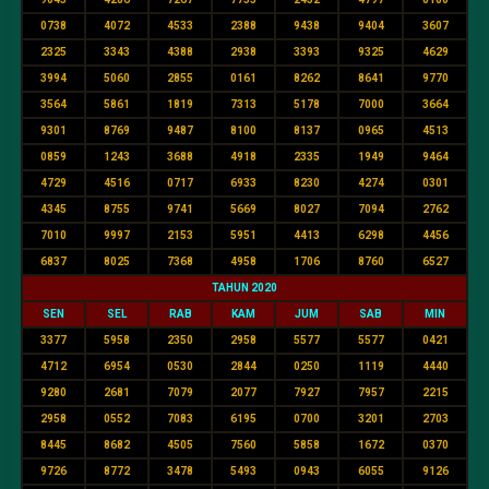
0738
4072
4533
2388
9438
9404
3607
2325
3343
4388
2938
3393
9325
4629
3994
5060
2855
0161
8262
8641
9770
3564
5861
1819
7313
5178
7000
3664
9301
8769
9487
8100
8137
0965
4513
0859
1243
3688
4918
2335
1949
9464
4729
4516
0717
6933
8230
4274
0301
4345
8755
9741
5669
8027
7094
2762
7010
9997
2153
5951
4413
6298
4456
6837
8025
7368
4958
1706
8760
6527
TAHUN 2020
SEN
SEL
RAB
KAM
JUM
SAB
MIN
3377
5958
2350
2958
5577
5577
0421
4712
6954
0530
2844
0250
1119
4440
9280
2681
7079
2077
7927
7957
2215
2958
0552
7083
6195
0700
3201
2703
8445
8682
4505
7560
5858
1672
0370
9726
8772
3478
5493
0943
6055
9126