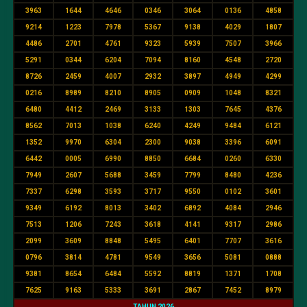
3963
1644
4646
0346
3064
0136
4858
9214
1223
7978
5367
9138
4029
1807
4486
2701
4761
9323
5939
7507
3966
5291
0344
6204
7094
8160
4548
2720
8726
2459
4007
2932
3897
4949
4299
0216
8989
8210
8905
0909
1048
8321
6480
4412
2469
3133
1303
7645
4376
8562
7013
1038
6240
4249
9484
6121
1352
9970
6304
2300
9038
3396
6091
6442
0005
6990
8850
6684
0260
6330
7949
2607
5688
3459
7799
8480
4236
7337
6298
3593
3717
9550
0102
3601
9349
6192
8013
3402
6892
4084
2946
7513
1206
7243
3618
4141
9317
2986
2099
3609
8848
5495
6401
7707
3616
0796
3814
4781
9549
3656
5081
0888
9381
8654
6484
5592
8819
1371
1708
7625
9163
5333
3691
2867
7452
8979
TAHUN 2026