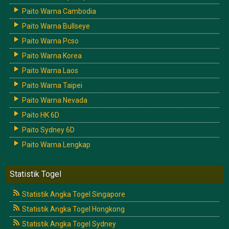
Paito Warna Cambodia
Paito Warna Bullseye
Paito Warna Pcso
Paito Warna Korea
Paito Warna Laos
Paito Warna Taipei
Paito Warna Nevada
Paito HK 6D
Paito Sydney 6D
Paito Warna Lengkap
Statistik Togel
Statistik Angka Togel Singapore
Statistik Angka Togel Hongkong
Statistik Angka Togel Sydney