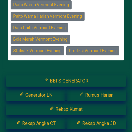
Paito Warna Vermont Evening
Paito Warna Harian Vermont Evening
Data Paito Vermont Evening
Bola Merah Vermont Evening
Statistik Vermont Evening
Prediksi Vermont Evening
BBFS GENERATOR
Generator LN
Rumus Harian
Rekap Kumat
Rekap Angka CT
Rekap Angka 3D