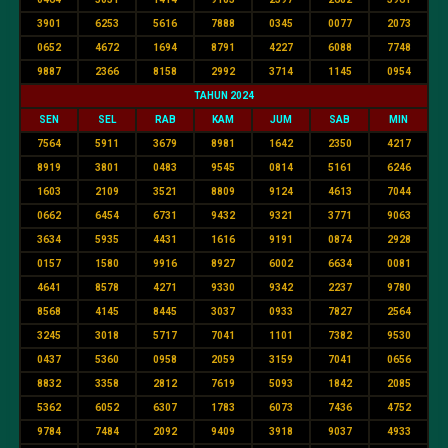
3901
6253
5616
7888
0345
0077
2073
0652
4672
1694
8791
4227
6088
7748
9887
2366
8158
2992
3714
1145
0954
TAHUN 2024
SEN
SEL
RAB
KAM
JUM
SAB
MIN
7564
5911
3679
8981
1642
2350
4217
8919
3801
0483
9545
0814
5161
6246
1603
2109
3521
8809
9124
4613
7044
0662
6454
6731
9432
9321
3771
9063
3634
5935
4431
1616
9191
0874
2928
0157
1580
9916
8927
6002
6634
0081
4641
8578
4271
9330
9342
2237
9780
8568
4145
8445
3037
0933
7827
2564
3245
3018
5717
7041
1101
7382
9530
0437
5360
0958
2059
3159
7041
0656
8832
3358
2812
7619
5093
1842
2085
5362
6052
6307
1783
6073
7436
4752
9784
7484
2092
9409
3918
9037
4933