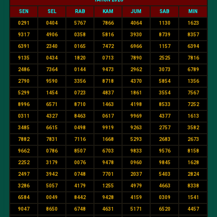
SEN
SEL
RAB
KAM
JUM
SAB
MIN
0291
0404
5767
7866
4064
1130
1623
9317
4906
0358
5816
3930
8739
8357
6391
2340
0165
7472
6966
1157
6394
9135
0434
1820
0713
7890
2525
7816
2486
7364
0144
9473
2962
3073
6789
2790
9590
3356
8718
4370
5854
1356
5299
1454
0723
4837
1861
3554
7567
8996
6571
8710
1463
4198
8533
7252
0311
4327
8463
0617
9969
4377
1613
3485
6615
0498
9919
9263
2757
3582
7882
7831
7116
1668
5293
2683
2673
9662
0786
8507
6703
9833
9576
8158
2252
3179
0076
9478
0960
9845
1628
2497
3942
0748
7701
2037
5403
2824
3286
5057
4179
1255
4979
4663
8338
6584
0049
8442
9428
4159
0309
1541
9047
8650
6748
4631
5171
6520
4457