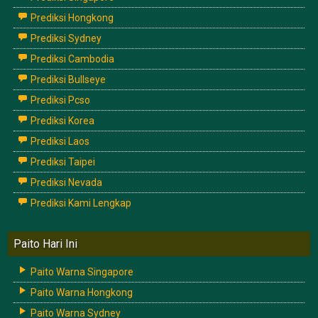
Prediksi Hongkong
Prediksi Sydney
Prediksi Cambodia
Prediksi Bullseye
Prediksi Pcso
Prediksi Korea
Prediksi Laos
Prediksi Taipei
Prediksi Nevada
Prediksi Kami Lengkap
Paito Hari Ini
Paito Warna Singapore
Paito Warna Hongkong
Paito Warna Sydney