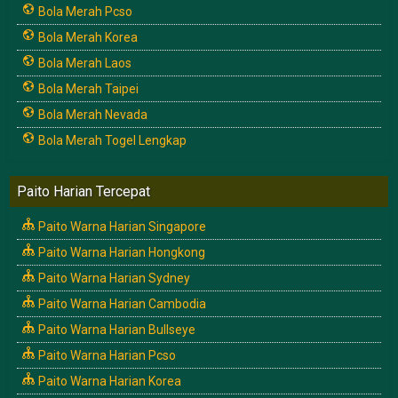
Bola Merah Pcso
Bola Merah Korea
Bola Merah Laos
Bola Merah Taipei
Bola Merah Nevada
Bola Merah Togel Lengkap
Paito Harian Tercepat
Paito Warna Harian Singapore
Paito Warna Harian Hongkong
Paito Warna Harian Sydney
Paito Warna Harian Cambodia
Paito Warna Harian Bullseye
Paito Warna Harian Pcso
Paito Warna Harian Korea