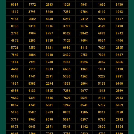
8089
7772
2583
1329
4841
1630
9430
1317
3793
3400
7239
0784
6110
1093
9133
2602
4538
5239
2412
9224
3477
0356
9318
1916
3709
9674
4520
9490
2790
4904
8757
0522
3842
6893
8742
4972
2200
8728
7126
7684
8054
4406
5721
7250
5631
8980
8113
7624
2825
7840
4884
9018
3402
2750
7304
9647
1814
7925
1738
2313
8224
3062
6666
4463
7119
0513
6656
1363
1851
3198
5095
4741
2391
5356
4263
3227
8881
1954
5385
2294
1553
2804
5153
6908
6956
9130
1525
7236
7077
1013
2569
9662
9321
3846
7629
0523
2104
2943
8867
4749
6631
1242
3541
5752
6969
5996
3587
5703
0833
1206
8919
7028
3717
8963
8090
5584
0297
0780
2982
8973
0043
2871
5343
1142
3802
8324
9045
4286
7267
7755
2432
4797
8180