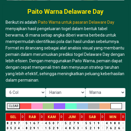
Paito Warna Delaware Day
Berikut ini adalah
Paito Warna untuk pasaran Delaware Day
menyajikan hasil pengeluaran togel dalam bentuk tabel
berwarna, di mana setiap angka diberi warna berbeda untuk
mempermudah identifikasi pola dari hasil undian sebelumnya.
Format ini dirancang sebagai alat analisis visual yang membantu
pemain dalam merumuskan prediksi togel Delaware Day dengan
lebih efisien. Dengan menggunakan Paito Warna, pemain dapat
dengan cepat mengenali tren dan menyusun strategi taruhan
yang lebih efektif, sehingga meningkatkan peluang keberhasilan
dalam permainan.
CLEAR
SEL
RAB
KAM
JUM
SAB
MIN
D
D
D
D
D
D
8
2
9
7
7
5
1
6
7
4
4
5
0
7
7
5
2
7
9
7
5
5
1
9
1
4
9
8
0
8
0
5
2
4
6
8
2
9
1
1
1
5
2
9
2
4
8
5
3
8
5
2
1
9
1
7
6
2
6
8