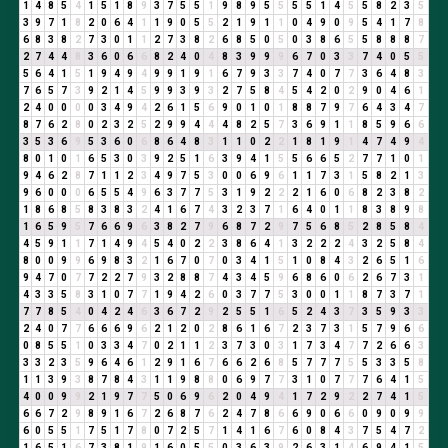
1
4
8
5
4
1
5
1
8
9
3
7
5
5
1
9
8
9
5
5
5
5
1
4
5
5
8
2
3
5
3
9
7
1
8
2
0
6
4
1
1
9
0
5
5
2
1
9
1
1
0
4
9
0
9
5
4
1
7
8
6
8
3
8
2
7
3
0
1
1
2
7
3
8
2
6
8
5
0
5
0
3
8
6
5
5
8
8
8
7
2
7
4
4
8
3
6
0
6
6
8
2
4
0
4
8
3
9
9
9
6
7
0
3
3
7
4
0
5
5
5
6
4
1
5
1
9
4
9
4
9
9
1
9
1
6
7
9
3
3
7
4
0
7
7
3
6
4
8
3
7
6
5
7
3
9
2
1
4
5
9
9
3
9
3
2
7
5
8
4
5
4
2
0
2
9
0
4
6
1
2
4
0
0
0
0
3
4
9
4
2
6
1
5
6
9
0
1
0
1
8
8
7
9
7
6
4
3
4
7
8
7
6
2
8
0
2
3
2
5
2
9
9
4
4
4
8
2
5
7
3
6
9
1
1
8
5
9
6
6
3
5
3
6
9
5
3
6
0
6
8
6
4
8
3
1
1
0
2
2
1
8
1
9
1
4
7
4
9
4
8
0
1
0
1
6
5
3
0
3
9
2
5
1
6
3
9
4
1
5
5
6
6
5
2
7
7
1
0
1
9
4
6
2
8
7
1
1
2
3
4
9
7
5
3
0
0
6
9
6
1
1
7
3
1
5
8
2
1
3
9
6
0
0
0
6
5
5
4
9
6
3
7
7
5
3
1
9
2
2
2
1
6
0
6
8
2
3
8
2
1
8
6
8
5
8
3
8
3
2
4
1
6
7
4
3
2
3
7
1
6
4
0
1
1
8
3
8
9
8
1
6
5
9
5
7
6
6
9
6
3
8
2
7
9
6
8
7
2
9
7
5
6
8
5
2
8
5
8
4
4
5
9
1
1
7
1
4
9
4
5
4
0
2
2
3
8
6
4
1
3
2
2
2
4
3
2
5
8
4
8
0
0
9
9
6
9
8
3
2
1
6
7
0
7
0
3
4
1
5
1
0
8
4
3
2
6
5
1
6
9
4
7
0
7
7
2
2
7
9
3
2
8
8
7
4
3
4
5
9
6
8
6
0
6
2
6
7
3
1
4
3
3
5
8
3
1
0
7
7
1
9
4
2
6
0
3
7
7
5
3
0
0
1
1
8
7
3
7
1
7
7
8
5
4
0
4
2
4
6
3
6
7
2
9
2
5
5
1
6
5
2
4
3
7
3
5
9
3
3
2
4
0
7
7
6
6
6
9
6
2
1
2
0
2
8
6
1
6
7
2
3
7
3
1
5
7
9
6
6
0
8
5
5
1
0
3
3
4
7
0
2
1
1
2
3
7
3
0
3
1
7
3
4
7
7
2
6
6
3
3
3
2
3
5
9
6
4
6
1
2
9
1
6
7
6
6
2
6
8
5
7
7
7
5
5
3
3
5
8
1
1
3
9
3
8
7
8
4
3
1
1
9
8
8
0
6
9
7
7
3
1
0
7
7
7
6
4
1
5
4
0
0
9
9
2
1
9
7
7
5
0
6
9
6
2
0
4
9
4
1
7
2
9
2
2
7
4
1
5
6
6
7
2
9
8
9
1
6
7
2
6
8
7
6
2
4
7
8
6
6
9
0
6
6
0
9
0
9
9
6
0
5
5
1
7
5
1
7
8
0
7
2
5
7
1
4
1
6
7
6
0
8
4
3
7
5
4
7
2
1
6
5
1
6
7
3
8
1
9
1
6
0
5
5
0
3
6
3
9
2
6
3
1
4
6
9
4
1
5