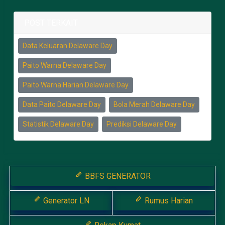
POST TERKAIT
Data Keluaran Delaware Day
Paito Warna Delaware Day
Paito Warna Harian Delaware Day
Data Paito Delaware Day
Bola Merah Delaware Day
Statistik Delaware Day
Prediksi Delaware Day
BBFS GENERATOR
Generator LN
Rumus Harian