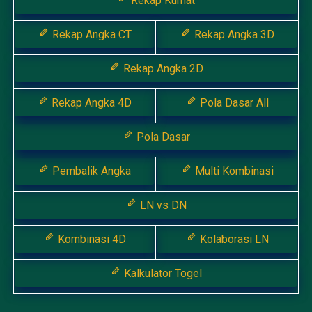
Rekap Kumat
Rekap Angka CT
Rekap Angka 3D
Rekap Angka 2D
Rekap Angka 4D
Pola Dasar All
Pola Dasar
Pembalik Angka
Multi Kombinasi
LN vs DN
Kombinasi 4D
Kolaborasi LN
Kalkulator Togel