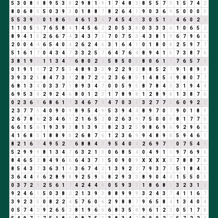
5
3
0
8
8
8
9
5
3
8
2
9
8
1
9
1
7
4
8
3
8
5
5
7
3
1
5
7
4
2
8
0
6
8
5
5
0
3
9
3
0
1
8
8
7
8
2
6
4
1
9
0
3
6
9
5
0
0
0
0
5
5
3
9
3
0
1
8
6
5
4
6
1
3
4
7
4
5
4
9
3
0
5
1
6
4
6
0
2
2
1
1
0
5
5
7
6
5
8
4
1
4
5
6
2
2
0
5
3
8
0
3
3
3
6
1
0
6
5
2
8
9
4
1
5
2
6
6
7
4
3
4
3
7
1
7
0
7
5
3
4
3
8
1
9
6
7
9
6
6
2
0
0
4
4
6
5
4
0
4
2
6
2
4
6
3
1
6
4
1
0
1
8
0
8
2
5
9
7
7
5
1
6
1
7
0
4
3
4
7
3
3
2
5
7
6
4
7
6
4
8
9
4
1
5
7
3
8
7
6
3
8
1
9
1
1
1
3
4
7
6
8
0
2
2
5
8
5
0
5
8
0
6
1
7
7
6
5
7
3
0
1
9
1
1
7
2
7
5
3
4
8
9
3
3
9
2
2
9
2
8
8
5
2
7
9
1
8
9
8
3
9
3
2
5
8
4
7
3
1
2
8
7
2
9
2
3
6
8
5
1
4
8
5
4
9
8
0
7
7
6
8
1
3
4
0
3
3
7
1
8
9
3
4
7
0
0
5
9
5
8
7
8
4
3
3
1
9
4
4
6
9
5
3
8
2
9
2
4
6
8
0
1
2
3
1
7
8
9
8
1
2
8
9
8
1
3
8
7
6
0
2
3
6
9
6
8
6
1
7
3
4
6
7
4
4
7
0
3
3
3
2
7
7
5
6
0
9
2
2
2
3
7
7
5
4
0
9
0
9
8
9
5
4
9
5
3
9
4
4
8
9
7
0
7
9
0
1
8
9
2
6
7
8
6
2
3
4
6
1
2
1
6
5
2
0
2
6
3
9
7
5
0
0
0
8
1
7
7
5
6
6
1
5
6
1
9
3
9
3
8
1
3
9
3
8
2
3
2
5
9
8
6
9
6
9
2
9
6
6
4
1
6
8
5
1
8
8
9
8
2
6
8
7
6
1
2
3
6
9
9
4
8
9
8
5
9
4
6
1
8
2
1
6
7
4
9
5
2
7
6
8
8
4
3
9
5
4
0
4
2
6
9
7
7
0
7
5
4
9
5
2
9
9
9
8
1
3
4
7
6
3
2
1
3
0
6
8
5
4
0
4
9
1
1
9
7
6
9
6
8
4
6
5
2
8
4
9
6
6
6
4
3
7
1
5
0
9
0
9
X
X
X
X
X
7
8
8
7
6
8
5
4
3
7
3
6
3
1
4
3
6
7
4
2
1
3
9
2
2
7
9
3
7
1
5
1
8
4
3
3
6
4
4
8
6
2
8
9
8
9
2
5
9
5
8
2
9
3
3
8
9
0
4
4
1
5
5
0
5
0
3
7
2
9
2
5
6
1
7
4
2
4
4
8
0
5
9
3
3
1
8
6
8
5
3
2
3
1
4
9
2
4
6
1
5
0
3
8
2
2
1
3
9
3
8
8
9
9
9
3
2
4
3
7
4
1
1
6
7
3
9
2
3
5
0
8
2
2
4
5
7
6
0
6
2
9
8
8
7
9
6
5
8
4
1
3
4
0
4
0
5
7
4
2
9
2
6
5
2
8
1
9
6
6
6
8
3
5
8
9
6
1
2
3
0
5
1
7
8