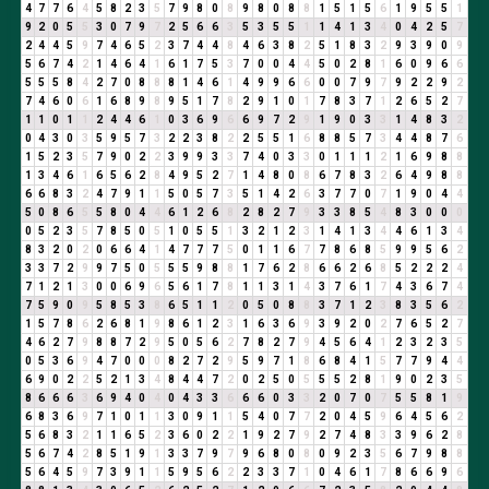
4
7
7
6
4
5
8
2
3
5
7
9
8
0
8
9
8
0
8
8
1
5
1
5
6
1
9
5
5
1
9
2
0
5
5
3
0
7
9
7
2
5
6
6
3
5
3
5
5
1
1
4
1
3
4
0
4
2
5
7
2
4
4
5
9
7
4
6
5
2
3
7
4
4
8
4
6
3
8
2
5
1
8
3
2
9
3
9
0
9
5
6
7
4
2
1
4
6
4
1
6
1
7
5
3
7
0
0
4
4
5
0
2
8
1
6
0
9
6
6
5
5
5
8
4
2
7
0
8
8
8
1
4
6
1
4
9
9
6
6
0
0
7
9
7
9
2
2
9
2
7
4
6
0
6
1
6
8
9
8
9
5
1
7
8
2
9
1
0
1
7
8
3
7
1
2
6
5
2
7
1
1
0
1
1
2
4
4
6
1
0
3
6
9
6
6
9
7
2
9
1
9
0
3
3
1
4
8
3
2
0
4
3
0
3
5
9
5
7
3
2
2
3
8
2
2
5
5
1
6
8
8
5
7
3
4
4
8
7
6
1
5
2
3
5
7
9
0
2
2
3
9
9
3
3
7
4
0
3
3
0
1
1
1
2
1
6
9
8
8
1
3
4
6
1
6
5
6
2
8
4
9
5
2
7
1
4
8
0
8
6
7
8
3
2
6
4
9
8
8
6
6
8
3
2
4
7
9
1
1
5
0
5
7
3
5
1
4
2
6
3
7
7
0
7
1
9
0
4
4
5
0
8
6
5
5
8
0
4
4
6
1
2
6
8
2
8
2
7
9
3
3
8
5
4
8
3
0
0
0
0
5
2
3
5
7
8
5
0
5
1
0
5
5
1
3
2
1
2
3
1
4
1
3
4
4
6
1
3
4
8
3
2
0
2
0
6
6
4
1
4
7
7
7
5
0
1
1
6
7
7
8
6
8
5
9
9
5
6
2
3
3
7
2
9
9
7
5
0
5
5
5
9
8
8
1
7
6
2
8
6
6
2
6
8
5
2
2
2
4
7
1
2
1
3
0
0
6
9
6
5
6
1
7
8
1
1
3
1
4
3
7
6
1
7
4
3
6
7
4
7
5
9
0
9
5
8
5
3
8
6
5
1
1
2
0
5
0
8
8
3
7
1
2
3
8
3
5
6
2
1
5
7
8
6
2
6
8
1
9
8
6
1
2
3
1
6
3
6
9
3
9
2
0
2
7
6
5
2
7
4
6
2
7
9
8
8
7
2
9
5
0
5
6
2
7
8
2
7
9
4
5
6
4
1
2
3
2
3
5
0
5
3
6
9
4
7
0
0
0
8
2
7
2
9
5
9
7
1
8
6
8
4
1
5
7
7
9
4
4
6
9
0
2
2
5
2
1
3
4
8
4
4
7
2
0
2
5
0
5
5
5
2
8
1
9
0
2
3
5
8
6
6
6
3
6
9
4
0
4
0
4
3
3
6
6
6
0
3
3
2
0
7
0
7
5
5
8
1
9
6
8
3
6
9
7
1
0
1
1
3
0
9
1
1
5
4
0
7
7
2
0
4
5
9
6
4
5
6
2
5
6
8
3
2
1
1
6
5
2
3
6
0
2
2
1
9
2
7
9
2
7
4
8
3
3
9
6
2
8
5
6
7
4
2
8
5
1
9
1
3
3
7
9
7
9
6
8
0
8
0
9
2
3
5
6
7
9
8
8
5
6
4
5
9
7
3
9
1
1
5
9
5
6
2
2
3
3
7
1
0
4
6
1
7
8
6
6
9
6