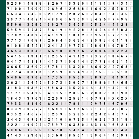
5
2
3
9
3
4
5
8
5
4
9
2
6
7
4
5
3
5
0
5
1
1
1
1
2
9
4
3
4
7
7
1
0
0
0
7
0
0
0
0
0
6
9
6
6
2
6
6
8
5
1
6
0
2
2
5
9
8
4
3
6
6
3
4
7
7
4
6
0
6
2
1
7
9
7
2
8
2
6
8
7
8
4
3
7
4
9
3
5
8
2
0
7
7
5
4
0
2
4
6
4
8
0
6
6
6
1
0
9
9
5
4
2
6
8
7
4
9
5
5
5
5
9
6
6
3
2
5
2
7
3
9
2
7
9
3
4
0
5
5
0
5
2
4
6
4
1
2
8
1
5
9
5
9
5
7
7
3
7
1
3
6
1
9
1
9
2
2
8
1
3
4
2
4
6
6
5
8
3
2
1
7
8
2
1
4
3
9
2
2
4
1
9
9
9
1
8
1
2
3
8
9
5
1
6
7
7
1
9
1
3
7
1
3
4
7
0
5
9
5
2
6
9
4
4
5
6
3
4
7
8
5
8
5
4
6
1
1
8
9
0
1
0
8
8
5
7
4
1
5
2
4
1
2
3
9
7
7
3
1
9
8
0
8
8
0
7
8
2
1
3
6
5
3
8
8
8
4
6
1
6
6
9
0
9
0
9
8
6
5
2
8
0
4
4
0
2
2
3
5
5
4
1
5
6
1
3
1
1
2
9
2
5
5
1
4
1
1
2
3
9
3
2
7
9
8
4
6
7
4
0
4
1
7
8
4
1
1
9
1
4
1
5
7
3
0
6
4
4
8
7
7
7
8
6
0
3
1
4
5
3
6
6
5
2
3
6
0
2
2
3
7
8
1
9
3
3
2
0
2
6
6
0
2
2
2
7
6
8
5
4
7
7
4
2
0
8
1
8
9
5
2
5
9
5
0
2
4
9
4
3
7
5
5
1
6
6
1
8
9
5
4
0
6
6
0
9
0
2
2
1
7
3
5
8
9
5
0
9
9
3
8
9
7
7
0
1
9
4
4
3
6
2
1
3
2
6
4
2
6
5
0
7
3
1
3
0
0
7
7
3
8
8
6
5
7
4
6
5
2
4
1
8
3
2
0
3
6
7
4
8
8
6
3
9
3
5
2
3
5
6
1
4
5
9
4
0
1
0
1
1
1
7
1
8
5
4
9
5
5
4
3
3
5
8
2
0
5
6
2
2
8
3
7
1
3
8
9
8
8
1
8
4
3
7
3
9
6
3
9
2
2
0
9
9
2
5
5
1
6
6
7
9
9
9
X
X
X
X
X
7
9
3
3
6
8
1
9
0
9
6
2
2
1
3
7
8
1
1
2
0
9
7
8
6
6
7
0
6
6
8
3
3
9
3
0
2
7
7
5
8
6
8
2
1
6
7
8
6
5
9
1
7
5
3
3
0
8
2
1
0
3
5
2
7
4
6
2
7
9
5
2
5
9
5
5
2
8
5
4
2
2
4
2
6
4
0
7
7
5
2
4
4
3
7
0
9
2
9
2
2
1
1
0
1
6
7
3
5
8
4
6
2
5
7
3
1
1
5
6
2
2
2
1
3
9
0
2
4
6
7
3
9
7
7
6
3
3
0
3
6
3
1
6
7
6
8
2
1
3
5
0
8
6
5
1
6
5
5
1
1
6
7
8
6
5
4
8
4
3
9
0
9
9
9
1
0
4
3
7
4
1
4
3
7
2
3
0
5
5
0
3
6
0
6
8
5
0
1
1
3
9
6
4
1
4
0
9
9
9