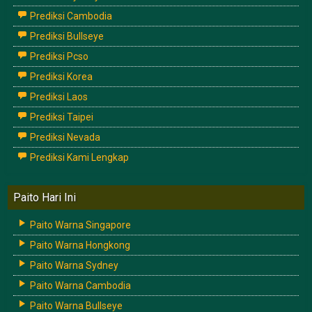
Prediksi Cambodia
Prediksi Bullseye
Prediksi Pcso
Prediksi Korea
Prediksi Laos
Prediksi Taipei
Prediksi Nevada
Prediksi Kami Lengkap
Paito Hari Ini
Paito Warna Singapore
Paito Warna Hongkong
Paito Warna Sydney
Paito Warna Cambodia
Paito Warna Bullseye