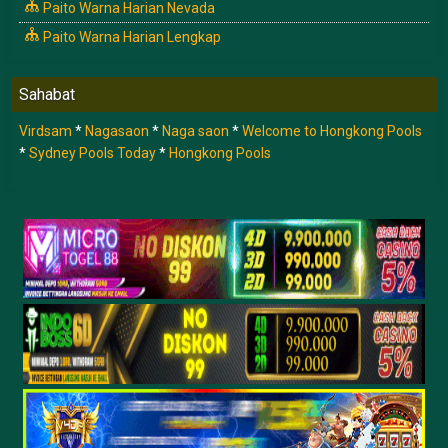
Paito Warna Harian Nevada
Paito Warna Harian Lengkap
Sahabat
Virdsam
*
Nagasaon
*
Naga saon
*
Welcome to Hongkong Pools
*
Sydney Pools Today
*
Hongkong Pools