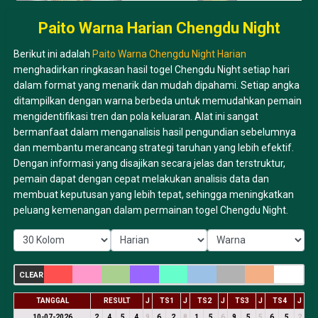
Paito Warna Harian Chengdu Night
Berikut ini adalah
Paito Warna Chengdu Night Harian
menghadirkan ringkasan hasil togel Chengdu Night setiap hari
dalam format yang menarik dan mudah dipahami. Setiap angka
ditampilkan dengan warna berbeda untuk memudahkan pemain
mengidentifikasi tren dan pola keluaran. Alat ini sangat
bermanfaat dalam menganalisis hasil pengundian sebelumnya
dan membantu merancang strategi taruhan yang lebih efektif.
Dengan informasi yang disajikan secara jelas dan terstruktur,
pemain dapat dengan cepat melakukan analisis data dan
membuat keputusan yang lebih tepat, sehingga meningkatkan
peluang kemenangan dalam permainan togel Chengdu Night.
CLEAR
TANGGAL
RESULT
J
TS1
J
TS2
J
TS3
J
TS4
J
10-07-2026
2
4
5
4
9
6
2
8
1
5
6
9
5
5
6
5
2