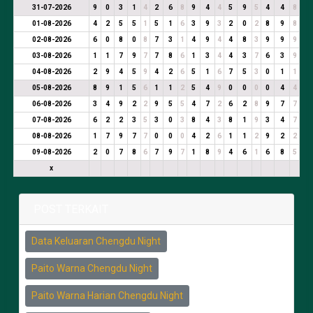
31-07-2026
9
0
3
1
4
2
6
8
9
4
4
5
9
5
4
4
8
01-08-2026
4
2
5
5
1
5
1
6
3
9
3
2
0
2
8
9
8
02-08-2026
6
0
8
0
8
7
3
1
4
9
4
4
8
3
9
9
9
03-08-2026
1
1
7
9
7
7
8
6
1
3
4
4
3
7
6
3
9
04-08-2026
2
9
4
5
9
4
2
6
5
1
6
7
5
3
0
1
1
05-08-2026
8
9
1
5
6
1
1
2
5
4
9
0
0
0
0
4
4
06-08-2026
3
4
9
2
2
9
5
5
4
7
2
6
2
8
9
7
7
07-08-2026
6
2
2
3
5
3
0
3
8
4
3
8
1
9
3
4
7
08-08-2026
1
7
9
7
7
0
0
0
4
2
6
1
1
2
9
2
2
09-08-2026
2
0
7
8
6
7
9
7
1
8
9
4
6
1
6
8
5
x
POST TERKAIT
Data Keluaran Chengdu Night
Paito Warna Chengdu Night
Paito Warna Harian Chengdu Night