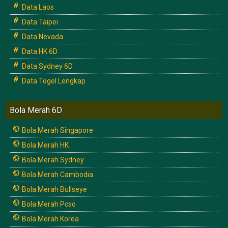
Data Laos
Data Taipei
Data Nevada
Data HK 6D
Data Sydney 6D
Data Togel Lengkap
Bola Merah 6D
Bola Merah Singapore
Bola Merah HK
Bola Merah Sydney
Bola Merah Cambodia
Bola Merah Bullseye
Bola Merah Pcso
Bola Merah Korea