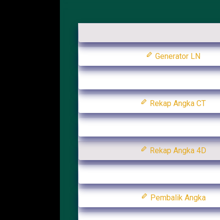
Generator LN
Rekap Angka CT
Rekap Angka 4D
Pembalik Angka