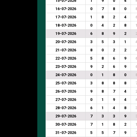
15-07-2026
1
9
0
4
16-07-2026
0
7
8
0
17-07-2026
1
8
2
4
18-07-2026
0
4
2
8
19-07-2026
6
8
9
2
20-07-2026
3
5
3
1
21-07-2026
8
0
2
2
22-07-2026
5
8
6
9
23-07-2026
9
2
6
9
24-07-2026
0
1
8
0
25-07-2026
3
8
8
8
26-07-2026
9
8
7
4
27-07-2026
0
1
9
4
28-07-2026
6
1
4
8
29-07-2026
7
3
3
9
30-07-2026
7
1
8
2
31-07-2026
5
5
7
9