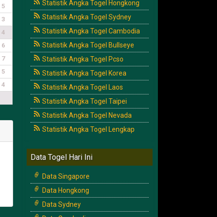
Statistik Angka Togel Hongkong
5
Statistik Angka Togel Sydney
3
Statistik Angka Togel Cambodia
4
Statistik Angka Togel Bullseye
6
7
Statistik Angka Togel Pcso
5
Statistik Angka Togel Korea
4
Statistik Angka Togel Laos
Statistik Angka Togel Taipei
Statistik Angka Togel Nevada
Statistik Angka Togel Lengkap
Data Togel Hari Ini
Data Singapore
Data Hongkong
Data Sydney