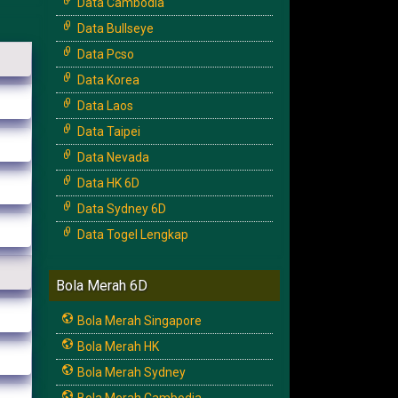
Data Cambodia
Data Bullseye
Data Pcso
Data Korea
Data Laos
Data Taipei
Data Nevada
Data HK 6D
Data Sydney 6D
Data Togel Lengkap
Bola Merah 6D
Bola Merah Singapore
Bola Merah HK
Bola Merah Sydney