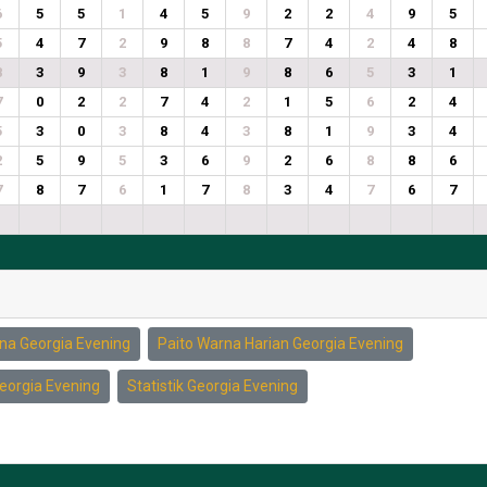
6
5
5
1
4
5
9
2
2
4
9
5
5
4
7
2
9
8
8
7
4
2
4
8
8
3
9
3
8
1
9
8
6
5
3
1
7
0
2
2
7
4
2
1
5
6
2
4
5
3
0
3
8
4
3
8
1
9
3
4
2
5
9
5
3
6
9
2
6
8
8
6
7
8
7
6
1
7
8
3
4
7
6
7
na Georgia Evening
Paito Warna Harian Georgia Evening
eorgia Evening
Statistik Georgia Evening