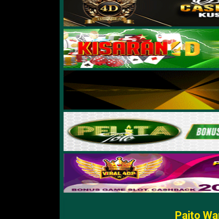
Paito Wa