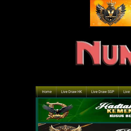
Home
Live Draw HK
Live Draw SGP
Live