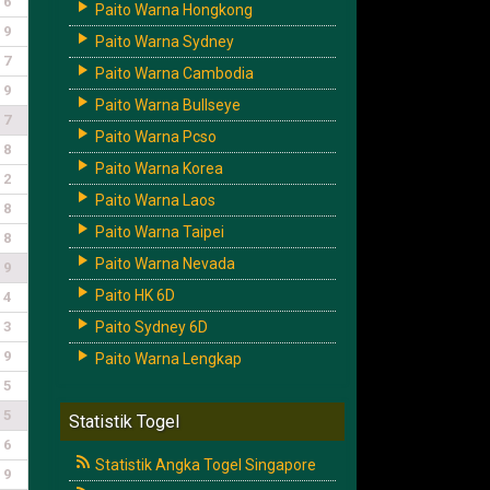
6
Paito Warna Hongkong
9
Paito Warna Sydney
7
Paito Warna Cambodia
9
Paito Warna Bullseye
7
Paito Warna Pcso
8
Paito Warna Korea
2
Paito Warna Laos
8
Paito Warna Taipei
8
Paito Warna Nevada
9
Paito HK 6D
4
3
Paito Sydney 6D
9
Paito Warna Lengkap
5
5
Statistik Togel
6
Statistik Angka Togel Singapore
9