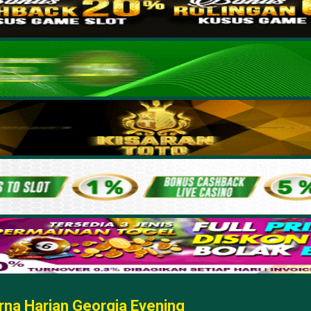
rna Harian Georgia Evening