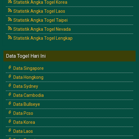
Statistik Angka Togel Korea
Statistik Angka Togel Laos
Statistik Angka Togel Taipei
Statistik Angka Togel Nevada
Statistik Angka Togel Lengkap
Data Togel Hari Ini
Data Singapore
Data Hongkong
Data Sydney
Data Cambodia
Data Bullseye
Data Pcso
Data Korea
Data Laos