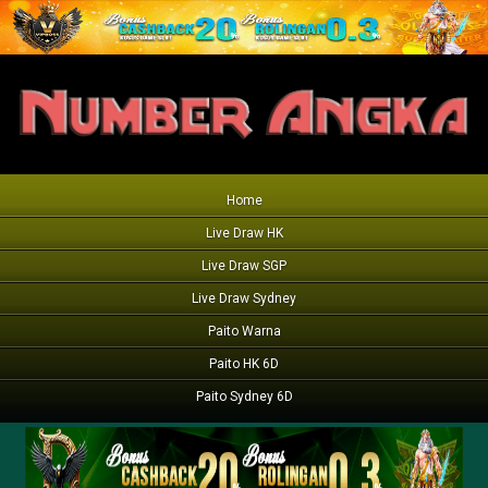
Home
Live Draw HK
Live Draw SGP
Live Draw Sydney
Paito Warna
Paito HK 6D
Paito Sydney 6D