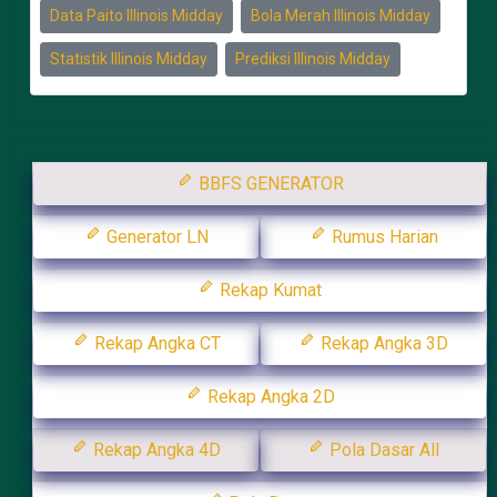
Data Paito Illinois Midday
Bola Merah Illinois Midday
Statistik Illinois Midday
Prediksi Illinois Midday
BBFS GENERATOR
Generator LN
Rumus Harian
Rekap Kumat
Rekap Angka CT
Rekap Angka 3D
Rekap Angka 2D
Rekap Angka 4D
Pola Dasar All