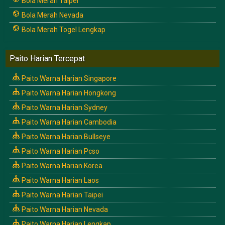
Bola Merah Taipei
Bola Merah Nevada
Bola Merah Togel Lengkap
Paito Harian Tercepat
Paito Warna Harian Singapore
Paito Warna Harian Hongkong
Paito Warna Harian Sydney
Paito Warna Harian Cambodia
Paito Warna Harian Bullseye
Paito Warna Harian Pcso
Paito Warna Harian Korea
Paito Warna Harian Laos
Paito Warna Harian Taipei
Paito Warna Harian Nevada
Paito Warna Harian Lengkap