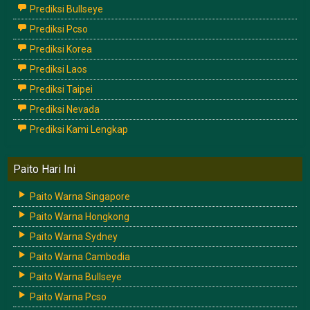
Prediksi Bullseye
Prediksi Pcso
Prediksi Korea
Prediksi Laos
Prediksi Taipei
Prediksi Nevada
Prediksi Kami Lengkap
Paito Hari Ini
Paito Warna Singapore
Paito Warna Hongkong
Paito Warna Sydney
Paito Warna Cambodia
Paito Warna Bullseye
Paito Warna Pcso