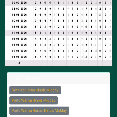
30-07-2026
0
8
5
5
1
5
1
6
3
9
3
2
0
2
8
9
8
31-07-2026
2
9
4
0
4
4
3
7
7
6
4
7
8
6
2
6
8
01-08-2026
8
6
0
9
9
3
3
6
8
7
6
8
8
7
3
7
1
02-08-2026
7
6
6
7
4
5
8
4
3
8
2
2
3
5
8
8
7
03-08-2026
3
2
3
0
3
2
3
5
9
9
9
5
8
4
4
9
4
04-08-2026
8
4
1
4
5
1
3
4
9
6
6
0
8
8
4
6
1
05-08-2026
4
8
8
3
2
5
9
5
3
6
9
2
6
8
8
6
5
06-08-2026
3
1
3
8
2
3
7
1
6
7
4
8
4
3
1
7
8
07-08-2026
3
7
5
9
5
8
3
2
3
7
1
3
8
2
8
7
6
08-08-2026
8
7
7
6
4
8
1
9
4
0
4
3
0
3
9
0
9
x
POST TERKAIT
Data Keluaran Illinois Midday
Paito Warna Illinois Midday
Paito Warna Harian Illinois Midday