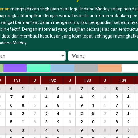
arian
menghadirkan ringkasan hasil togel Indiana Midday setiap hari d
tiap angka ditampilkan dengan warna berbeda untuk memudahkan pe
 ini sangat bermanfaat dalam menganalisis hasil pengundian sebelumnya
 efektif. Dengan informasi yang disajikan secara jelas dan terstruktu
s data dan membuat keputusan yang lebih tepat, sehingga meningkatk
diana Midday.
J
TS1
J
TS2
J
TS3
J
TS4
4
4
1
5
8
0
8
7
0
7
3
0
9
7
6
4
4
4
8
4
9
4
9
4
5
6
0
6
2
8
1
9
1
1
7
8
3
5
2
7
2
4
6
2
5
7
7
4
1
5
1
6
3
9
3
2
0
2
8
9
1
6
3
9
4
6
1
9
8
8
9
6