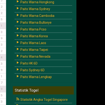
7
Paito Warna Hongkong
2
Paito Warna Sydney
2
Paito Warna Cambodia
5
Paito Warna Bullseye
1
Paito Warna Pcso
3
Paito Warna Korea
9
Paito Warna Laos
3
Paito Warna Taipei
2
Paito Warna Nevada
4
Paito HK 6D
3
9
Paito Sydney 6D
1
Paito Warna Lengkap
7
9
Statistik Togel
5
Statistik Angka Togel Singapore
3