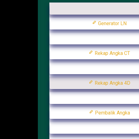
Generator LN
Rekap Angka CT
Rekap Angka 4D
Pembalik Angka