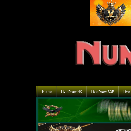
Home
Live Draw HK
Live Draw SGP
Live