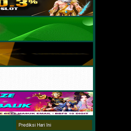
Prediksi Hari Ini