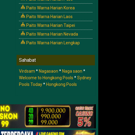
Paito Warna Harian Korea
Paito Warna Harian Laos
Paito Warna Harian Taipei
Paito Warna Harian Nevada
Paito Warna Harian Lengkap
Sahabat
Virdsam
*
Nagasaon
*
Naga saon
*
Welcome to Hongkong Pools
*
Sydney
Pools Today
*
Hongkong Pools